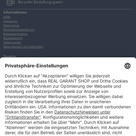
Bei jeder Bestellung sparen
Informationen
AGBs
Impressum
Datenschutz
Barrierefreiheitserklärung
Batterierücknahme
Rückgaberecht
Zahlungsarten
Versandkosten und Lieferzeiten
Service
Kunden-Konto
Warenkorb
Merkliste
Neues Kunden-Konto anlegen
Newsletter
Kontakt
FAQs
Über uns
Kategorien
Betriebsorganisation (52)
Schlüsselorganisation (140)
Reifenorganisation (35)
Werkstattorganisation (166)
Preisauszeichnung und Preisdisplays (35)
Formulare KFZ und Werkstatt (34)
Kennzeichenhalter (49)
KFZ-Verkauf und KFZ-Präsentation (19)