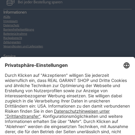
Bei jeder Bestellung sparen
Informationen
AGBs
Impressum
Datenschutz
Barrierefreiheitserklärung
Batterierücknahme
Rückgaberecht
Zahlungsarten
Versandkosten und Lieferzeiten
Service
Kunden-Konto
Warenkorb
Merkliste
Neues Kunden-Konto anlegen
Newsletter
Kontakt
FAQs
Über uns
Kategorien
Betriebsorganisation (52)
Schlüsselorganisation (140)
Reifenorganisation (35)
Werkstattorganisation (166)
Preisauszeichnung und Preisdisplays (35)
Formulare KFZ und Werkstatt (34)
Kennzeichenhalter (49)
KFZ-Verkauf und KFZ-Präsentation (19)