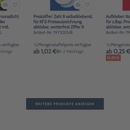
(monatlich)
Preisziffer: Zahl 8 selbstklebend,
Aufkleber: 
der
für KFZ-Preisauszeichnung
für z.Bsp. P
 mtl.
ablösbar, wetterfest Ziffer 8
ablösbar, wet
\"Komma\"
G
Artikel-Nr: 1971001/8
Artikel-Nr: 1
 verfügbar
Mengenstaffelpreis verfügbar
Mengenstaf
ab 1,02 €
ab 0,25 €
erktage
1-2 Werktage
0,39 €
WEITERE PRODUKTE ANZEIGEN