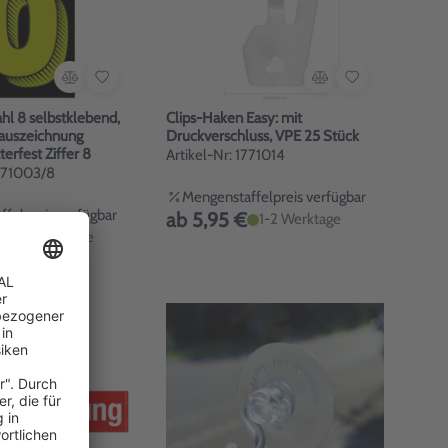
Zahl 8 selbstklebend,
Clips-Haken Easy: mit
sauszeichnung
Druckverschluss, VPE 25 Stück
terfest Ziffer 8
Artikel-Nr: 1771014
1971003/8
Mengenstaffelpreis verfügbar
felpreis verfügbar
ab 5,95 €
1-2 Werktage
1-3 Werktage