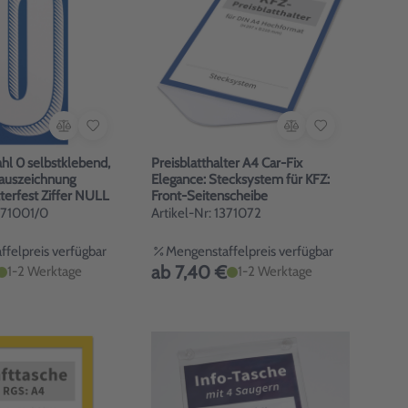
Zahl 0 selbstklebend,
Preisblatthalter A4 Car-Fix
sauszeichnung
Elegance: Stecksystem für KFZ:
terfest Ziffer NULL
Front-Seitenscheibe
1971001/0
Artikel-Nr: 1371072
felpreis verfügbar
Mengenstaffelpreis verfügbar
ab 7,40 €
1-2 Werktage
1-2 Werktage