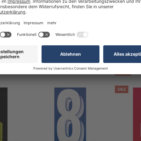
htbeständig,
Rakel für Folien Anbringhilfe für
Tageszulassu
1,5mm /
Hafttaschen, Folien, zur
selbstkleben
Logomontage
klebend Tage
Artikel-Nr: 1772001
Artikel-Nr: 
 verfügbar
Mengenstaf
0,75 €
ab 0,35 
rktage
1-3 Werktage
0,49 €
SALE