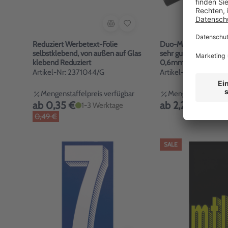
Reduziert Werbetext-Folie
Duo-Marker 2 in 1 lic
selbstklebend, von außen auf Glas
sehr gute Deckkraft, 
klebend Reduziert
0,6mm
Artikel-Nr: 2371044/G
Artikel-Nr: 1870020
Mengenstaffelpreis verfügbar
Mengenstaffelpreis
ab 0,35 €
ab 2,29 €
1-3 Werktage
1-2 We
0,49 €
SALE