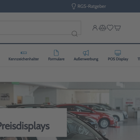
RGS-Ratgeber
Kennzeichenhalter
Formulare
Außenwerbung
POS Display
T
reisdisplays