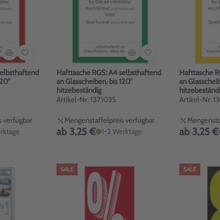
elbsthaftend
Hafttasche RGS: A4 selbsthaftend
Hafttasche R
120°
an Glasscheiben, bis 120°
an Glasscheib
hitzebeständig
hitzebeständ
Artikel-Nr: 1371035
Artikel-Nr: 
 verfügbar
Mengenstaffelpreis verfügbar
Mengenstaf
ab 3,25 €
ab 3,25 €
rktage
1-2 Werktage
SALE
SALE