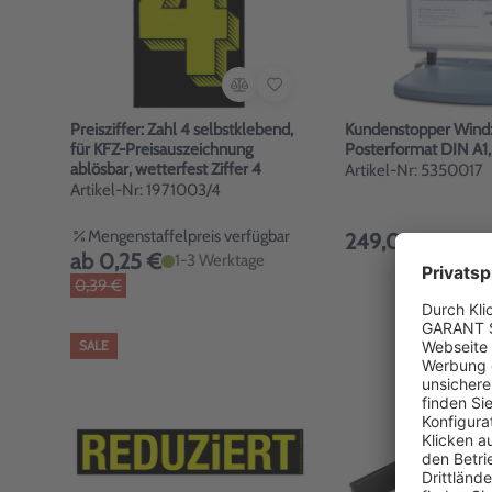
Preisziffer: Zahl 4 selbstklebend,
Kundenstopper Wind:
für KFZ-Preisauszeichnung
Posterformat DIN A1,
ablösbar, wetterfest Ziffer 4
Artikel-Nr: 5350017
Artikel-Nr: 1971003/4
Mengenstaffelpreis verfügbar
249,00 €
3-5 W
ab 0,25 €
1-3 Werktage
0,39 €
SALE