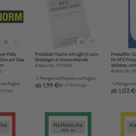
xt-Folie
Preisblatt-Tasche A4 Light II: zum
Preisziffer: 
ußen auf Glas
Einhängen in Sonnenblende
für KFZ-Prei
rm
ablösbar, wet
Artikel-Nr: 1371059
G
Artikel-Nr: 
Mengenstaffelpreis verfügbar
 verfügbar
Mengenstaf
ab 1,99 €
1-2 Werktage
ab 1,02 €
erktage