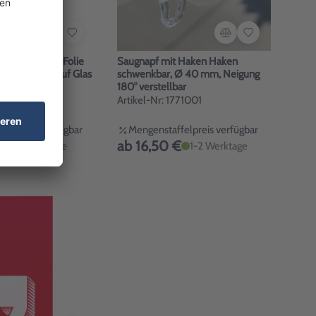
ng Werbetext-Folie
Saugnapf mit Haken Haken
d, von außen auf Glas
schwenkbar, Ø 40 mm, Neigung
szulassung
180° verstellbar
2371031/R
Artikel-Nr: 1771001
felpreis verfügbar
Mengenstaffelpreis verfügbar
€
ab 16,50 €
1-3 Werktage
1-2 Werktage