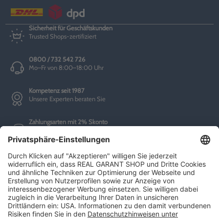
Sicherheit für Geschäftskunden
Trusted Shops-zertifiziert
0800 / 732 542 726
Mo–Fr von 8:00–18:00 Uhr
Kompetenz seit 1987
Unsere Experten beraten Sie
Zahlungsarten mit 2% Skonto
Bei jeder Bestellung sparen
Informationen
AGBs
Impressum
Datenschutz
Barrierefreiheitserklärung
Batterierücknahme
Rückgaberecht
Zahlungsarten
Versandkosten und Lieferzeiten
Service