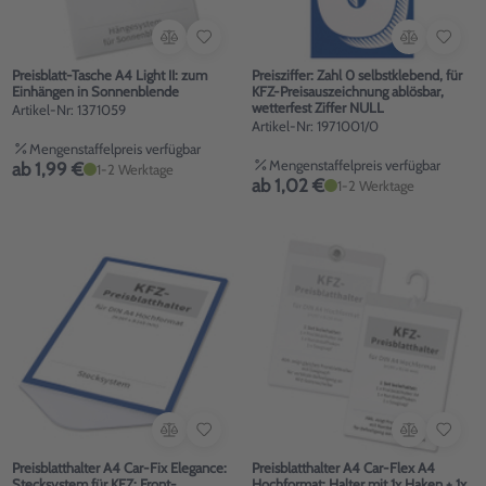
Preisblatt-Tasche A4 Light II: zum
Preisziffer: Zahl 0 selbstklebend, für
Einhängen in Sonnenblende
KFZ-Preisauszeichnung ablösbar,
wetterfest Ziffer NULL
Artikel-Nr: 1371059
Artikel-Nr: 1971001/0
Mengenstaffelpreis verfügbar
Mengenstaffelpreis verfügbar
ab 1,99 €
1-2 Werktage
ab 1,02 €
1-2 Werktage
Preisblatthalter A4 Car-Fix Elegance:
Preisblatthalter A4 Car-Flex A4
Stecksystem für KFZ: Front-
Hochformat: Halter mit 1x Haken + 1x