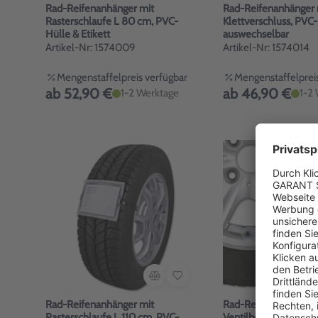
Rad-Reifenanhänger mit
Rad-Reifenanhänger 
Rasterschlaufe L 80 cm, PVC-
Klettverschluss, PVC-
Hülle & Etikett
auswechselbar
Artikel-Nr: 1574009
Artikel-Nr: 1574014
Mengenstaffelpreis verfügbar
Mengenstaffelpreis
ab 52,90 €
ab 46,90 €
1-2 Werktage
1-2
Rad-Reifenanhänger mit
Rad-Reifenanhänger 
Rasterschlaufe L 110 cm, PVC-
Ventilbefestigung: 10