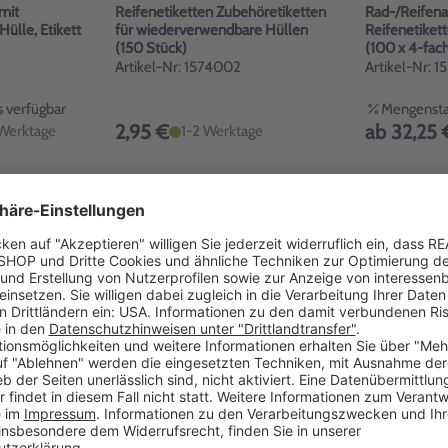
mit
Reifenetiketten Zubehöretiketten
Rad-/Reifena
Hülle, Etikett
für wiederverwendbare Hüllen
Reifenetike
(150 Stück)
(100 x 4-fac
Artikel-Nr: 1574002
Artikel-Nr: 
 verfügbar
Mengenstaf
2,95 €
ab 32,25 
 Werktage
1-2 Werktage
Set zur
Ventilanhänger zur
Reifenetiket
0 Hüllen, 100
Rädermarkierung: 4er Set
passend für 