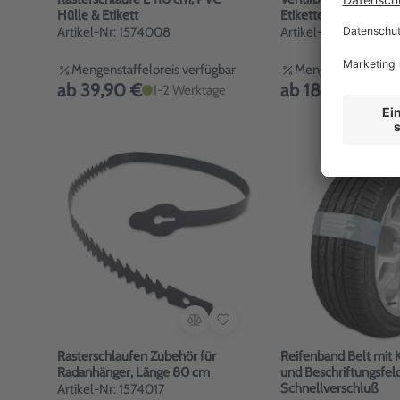
Hülle & Etikett
Etiketten
Artikel-Nr: 1574008
Artikel-Nr: 1574010
Mengenstaffelpreis verfügbar
Mengenstaffelpreis
ab 39,90 €
ab 18,90 €
1-2 Werktage
1-2 
Rasterschlaufen Zubehör für
Reifenband Belt mit 
Radanhänger, Länge 80 cm
und Beschriftungsfeld
Schnellverschluß
Artikel-Nr: 1574017