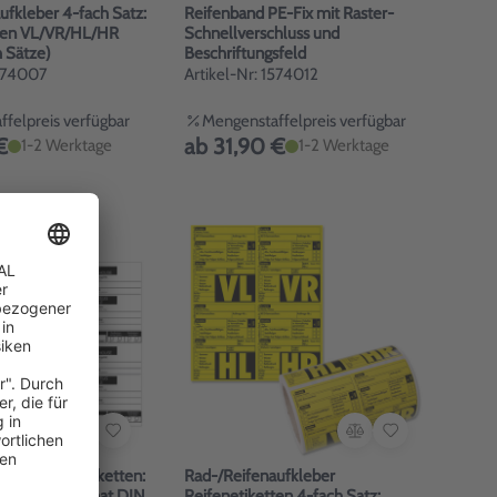
ufkleber 4-fach Satz:
Reifenband PE-Fix mit Raster-
tten VL/VR/HL/HR
Schnellverschluss und
h Sätze)
Beschriftungsfeld
1574007
Artikel-Nr: 1574012
felpreis verfügbar
Mengenstaffelpreis verfügbar
€
ab 31,90 €
1-2 Werktage
1-2 Werktage
ten Zubehöretiketten:
Rad-/Reifenaufkleber
Hüllen im Format DIN
Reifenetiketten 4-fach Satz: