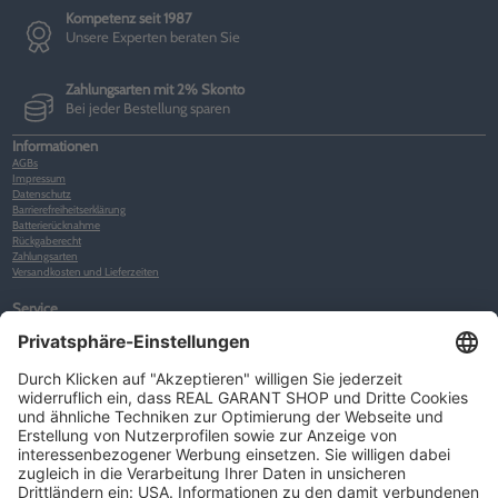
Kompetenz seit 1987
Unsere Experten beraten Sie
Zahlungsarten mit 2% Skonto
Bei jeder Bestellung sparen
Informationen
AGBs
Impressum
Datenschutz
Barrierefreiheitserklärung
Batterierücknahme
Rückgaberecht
Zahlungsarten
Versandkosten und Lieferzeiten
Service
Kunden-Konto
Warenkorb
Merkliste
Neues Kunden-Konto anlegen
Newsletter
Kontakt
FAQs
Über uns
Kategorien
Betriebsorganisation (52)