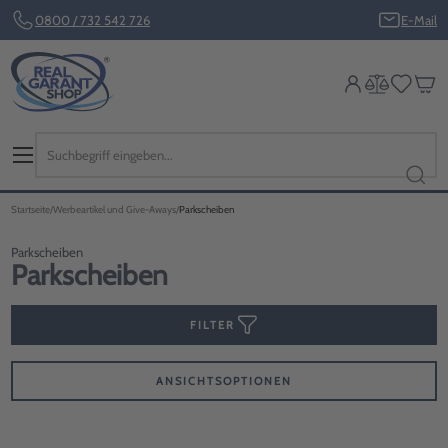
0800 / 732 542 726
E-Mail
Startseite
Werbeartikel und Give-Aways
Parkscheiben
Parkscheiben
Parkscheiben
FILTER
ANSICHTSOPTIONEN