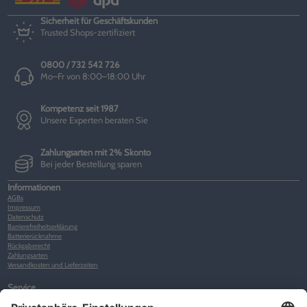
Sicherheit für Geschäftskunden
Trusted Shops-zertifiziert
0800 / 732 542 726
Mo–Fr von 8:00–18:00 Uhr
Kompetenz seit 1987
Unsere Experten beraten Sie
Zahlungsarten mit 2% Skonto
Bei jeder Bestellung sparen
Informationen
AGBs
Impressum
Datenschutz
Barrierefreiheitserklärung
Batterierücknahme
Rückgaberecht
Zahlungsarten
Versandkosten und Lieferzeiten
Service
Kunden-Konto