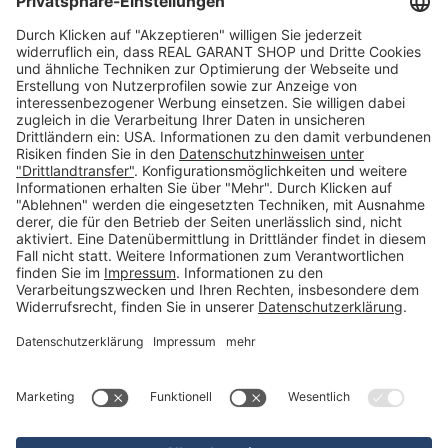
Warenkorb
Merkliste
Neues Kunden-Konto anlegen
Newsletter
Kontakt
FAQs
Über uns
Kategorien
Betriebsorganisation (52)
Schlüsselorganisation (140)
Reifenorganisation (35)
Werkstattorganisation (166)
Preisauszeichnung und Preisdisplays (35)
Formulare KFZ und Werkstatt (34)
Kennzeichenhalter (49)
KFZ-Verkauf und KFZ-Präsentation (19)
Aussenwerbung (47)
Prospektpräsentation, Infosysteme (29)
Werbeartikel und Give-Aways (212)
SALES OFF (14)
Ausgezeichnet