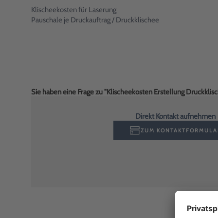
Klischeekosten für Laserung
Pauschale je Druckauftrag / Druckklischee
Sie haben eine Frage zu "Klischeekosten Erstellung Druckklis
Direkt Kontakt aufnehmen
ZUM KONTAKTFORMULA