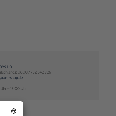
80991-0
utschlands: 0800 / 732 542 726
arant-shop.de
0 Uhr – 18:00 Uhr