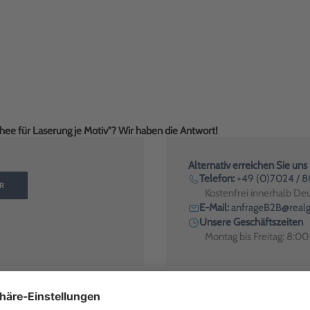
chee für Laserung je Motiv"? Wir haben die Antwort!
Alternativ erreichen Sie uns
Telefon:
+49 (0)7024 / 
R
Kostenfrei innerhalb De
E-Mail:
anfrageB2B@realg
Unsere Geschäftszeiten
Montag bis Freitag: 8:0