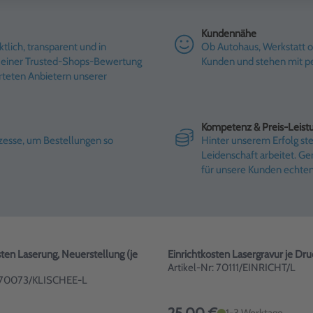
Kundennähe
tlich, transparent und in
Ob Autohaus, Werkstatt od
it einer Trusted-Shops-Bewertung
Kunden und stehen mit pe
rteten Anbietern unserer
Kompetenz & Preis-Leist
ozesse, um Bestellungen so
Hinter unserem Erfolg st
Leidenschaft arbeitet. G
für unsere Kunden echte
ten Laserung, Neuerstellung (je
Einrichtkosten Lasergravur je Dru
Artikel-Nr: 70111/EINRICHT/L
: 70073/KLISCHEE-L
1-3 Werktage