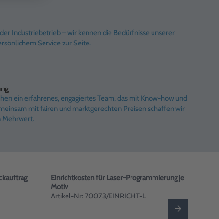
er Industriebetrieb – wir kennen die Bedürfnisse unserer
rsönlichem Service zur Seite.
ung
ehen ein erfahrenes, engagiertes Team, das mit Know-how und
emeinsam mit fairen und marktgerechten Preisen schaffen wir
n Mehrwert.
ckauftrag
Einrichtkosten für Laser-Programmierung je
Druck
Motiv
Arti
Artikel-Nr: 70073/EINRICHT-L
Me