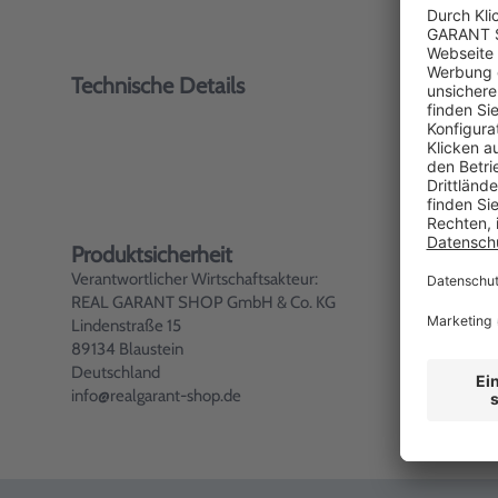
Technische Details
Produktsicherheit
Verantwortlicher Wirtschaftsakteur:
REAL GARANT SHOP GmbH & Co. KG
Lindenstraße 15
89134 Blaustein
Deutschland
info@realgarant-shop.de