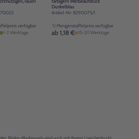
schmutzigen, rauen
farbigem Werbeaufdruck
Dunkelblau
1870025
Artikel-Nr: 8290075/1
felpreis verfügbar
Mengenstaffelpreis verfügbar
ab 1,18 €
1-2 Werktage
15-20 Werktage
der. Räder-Markiersets sind auch mit Ihrem Logo bedruckt