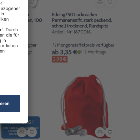
hänger Set zur
Edding750 Lackmarker
gung: 100 Hüllen, 100
Permanentstift, stark deckend,
schnell trocknend, Rundspitz
1574010
Artikel-Nr: 1870016
felpreis verfügbar
Mengenstaffelpreis verfügbar
€
ab 3,35 €
1-2 Werktage
1-2 Werktage
3,98 €