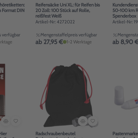
höretiketten:
Reifensäcke Uni XL: für Reifen bis
Kundendienst-
m Format DIN
20 Zoll: 100 Stück auf Rolle,
50-100 km Rä
reißfest Weiß
Spenderbox
Artikel-Nr: 4272022
Artikel-Nr: 
 verfügbar
Mengenstaffelpreis verfügbar
Mengenstaf
ab 27,95 €
ab 8,90 
rktage
1-2 Werktage
Hier
Radschraubenbeutel
Pastenmarker