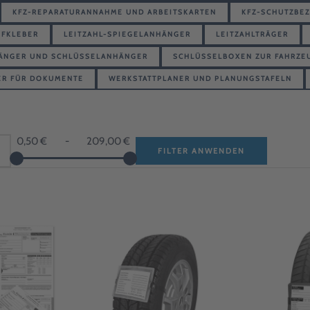
KFZ-REPARATURANNAHME UND ARBEITSKARTEN
KFZ-SCHUTZBE
UFKLEBER
LEITZAHL-SPIEGELANHÄNGER
LEITZAHLTRÄGER
ÄNGER UND SCHLÜSSELANHÄNGER
SCHLÜSSELBOXEN ZUR FAHRZE
ER FÜR DOKUMENTE
WERKSTATTPLANER UND PLANUNGSTAFELN
0,50 €
-
209,00 €
FILTER ANWENDEN