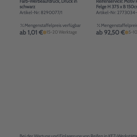
Farb-Werbeaufdruck, Druck in
Reifenservice: Motiv 
schwarz
Felge H 375 x B 150
Artikel-Nr: 8290077/1
Artikel-Nr: 2773034
Mengenstaffelpreis verfügbar
Mengenstaffelpreis
ab 1,01 €
ab 92,50 €
15-20 Werktage
5-10
Bei der Wartung und Einlagerung von Reifen in KFZ-Werkstätt