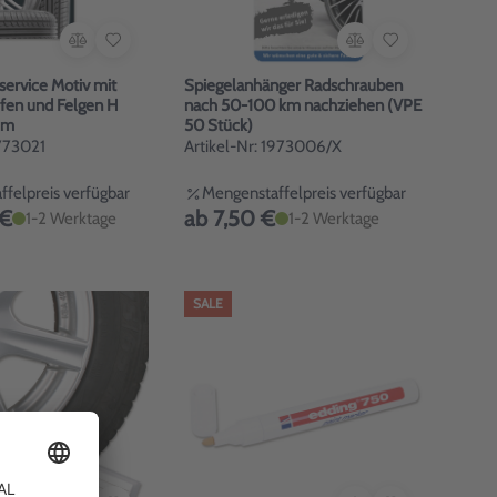
service Motiv mit
Spiegelanhänger Radschrauben
fen und Felgen H
nach 50-100 km nachziehen (VPE
cm
50 Stück)
2773021
Artikel-Nr: 1973006/X
felpreis verfügbar
Mengenstaffelpreis verfügbar
 €
ab 7,50 €
1-2 Werktage
1-2 Werktage
SALE