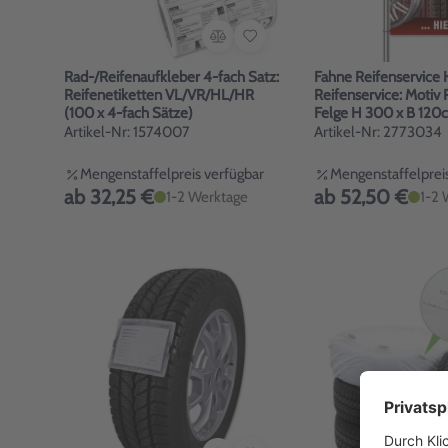
Rad-/Reifenaufkleber 4-fach Satz:
Fahne Reifenservice 
Reifenetiketten VL/VR/HL/HR
Reifenservice: Motiv 
(100 x 4-fach Sätze)
Felge H 300 x B 12
Artikel-Nr: 1574007
Artikel-Nr: 2773034
Mengenstaffelpreis verfügbar
Mengenstaffelpreis
ab 32,25 €
ab 52,50 €
1-2 Werktage
1-2 