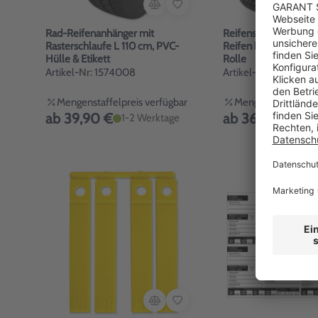
Rad-Reifenanhänger mit
Reifensäcke XXL für g
Rasterschlaufe L 110 cm, PVC-
Reifen bis 22 Zoll: 10
Hülle & Etikett
Rolle
Artikel-Nr: 1574008
Artikel-Nr: 4272033
Mengenstaffelpreis verfügbar
Mengenstaffelpreis
ab 39,90 €
ab 36,90 €
1-2 Werktage
1-2 