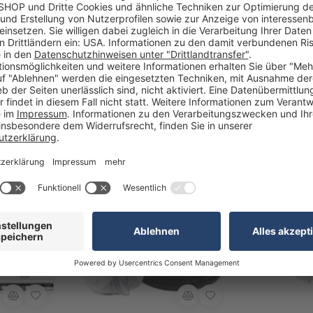
roße, breite
Rollenhalter Uno: für Rollen bis
Rad-Reifenan
0 Stück, auf
Breite 68 cm, Wandmontage
Ventilbefesti
(ohne Rolle)
Etiketten
Artikel-Nr: 4272046
Artikel-Nr: 
 verfügbar
Mengenstaffelpreis verfügbar
Mengenstaf
ab 19,90 €
ab 18,90 
Werktage
1-2 Werktage