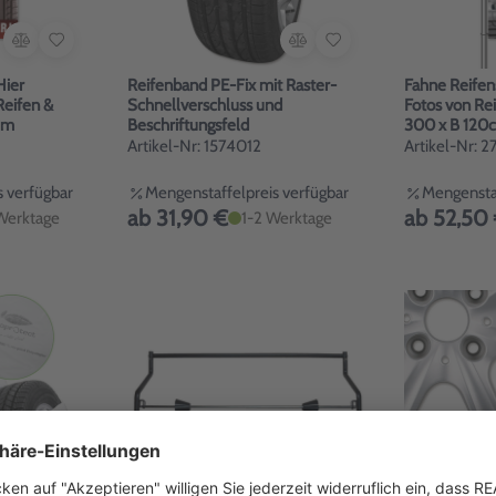
Hier
Reifenband PE-Fix mit Raster-
Fahne Reifen
Reifen &
Schnellverschluss und
Fotos von Rei
0cm
Beschriftungsfeld
300 x B 120
Artikel-Nr: 1574012
Artikel-Nr: 
 verfügbar
Mengenstaffelpreis verfügbar
Mengenstaf
ab 31,90 €
ab 52,50
Werktage
1-2 Werktage