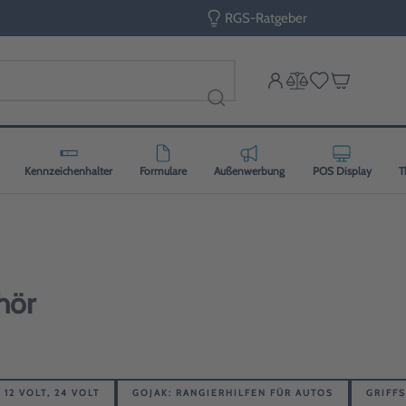
RGS-Ratgeber
Kennzeichenhalter
Formulare
Außenwerbung
POS Display
T
hör
 12 VOLT, 24 VOLT
GOJAK: RANGIERHILFEN FÜR AUTOS
GRIFF