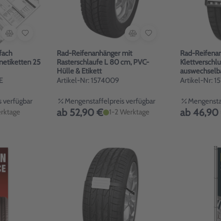
fach
Rad-Reifenanhänger mit
Rad-Reifena
netiketten 25
Rasterschlaufe L 80 cm, PVC-
Klettverschlu
Hülle & Etikett
auswechselb
E
Artikel-Nr: 1574009
Artikel-Nr: 
 verfügbar
Mengenstaffelpreis verfügbar
Mengenstaf
ab 52,90 €
ab 46,90
rktage
1-2 Werktage