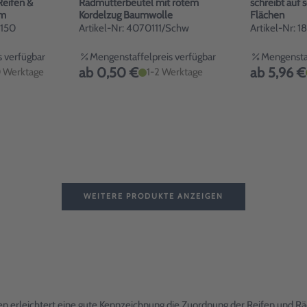
Reifen &
Radmutterbeutel mit rotem
schreibt auf 
cm
Kordelzug Baumwolle
Flächen
-150
Artikel-Nr: 4070111/Schw
Artikel-Nr: 
 verfügbar
Mengenstaffelpreis verfügbar
Mengenstaf
ab 0,50 €
ab 5,96 €
 Werktage
1-2 Werktage
WEITERE PRODUKTE ANZEIGEN
en erleichtert eine gute Kennzeichnung die Zuordnung der Reifen und Rä