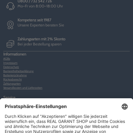
0800 / 732 542 726
Mo–Fr von 8:00–18:00 Uhr
Kompetenz seit 1987
Unsere Experten beraten Sie
Zahlungsarten mit 2% Skonto
Bei jeder Bestellung sparen
Informationen
AGBs
Impressum
Datenschutz
Barrierefreiheitserklärung
Batterierücknahme
Rückgaberecht
Zahlungsarten
Versandkosten und Lieferzeiten
Service
Kunden-Konto
Warenkorb
Merkliste
Neues Kunden-Konto anlegen
Newsletter
Kontakt
FAQs
Über uns