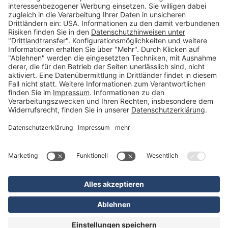
Kategorien
Betriebsorganisation (52)
Schlüsselorganisation (140)
Reifenorganisation (35)
Werkstattorganisation (166)
Preisauszeichnung und Preisdisplays (35)
Formulare KFZ und Werkstatt (34)
Kennzeichenhalter (49)
KFZ-Verkauf und KFZ-Präsentation (19)
Aussenwerbung (47)
Prospektpräsentation, Infosysteme (29)
Werbeartikel und Give-Aways (212)
SALES OFF (14)
Ausgezeichnet
* Alle Preise inkl. deutscher MwSt., zzgl. Versandkosten
** Unverbindliche Preisempfehlung des Herstellers