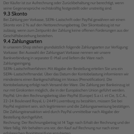
Der Käufer ist zur Aufrechnung oder Zurückbehaltung nur berechtigt, wenn
seine Gegenansprüche rechtskräftig festgestellt oder unstreitig sind.
9.3 Skonto
Bei Zahlung per Vorkasse, SEPA-Lastschrift oder PayPal gewähren wir einen
Skonto von 2 % auf den Nettorechnungsbetrag. Der Skontoabzug ist nur
zulässig, wenn zum Zeitpunkt der Zahlung keine offenen Forderungen aus der
Geschäftsbeziehung bestehen.
9.4 Zahlungsarten
In unserem Shop stehen grundsätzlich folgende Zahlungsarten zur Verfügung:
Vorkasse: Bei Auswahl der Zahlungsart Vorkasse nennen wir unsere
Bankverbindung in separater E-Mail und liefern die Ware nach
Zahlungseingang.
SEPA-Lastschriftverfahren: Mit Abgabe der Bestellung erteilen Sie uns ein
SEPA-Lastschriftmandat. Über das Datum der Kontobelastung informieren wir
mindestens einen Bankgeschäftstag im Voraus (Prenotification). Die
Kontobelastung erfolgt nach Versand der Ware. Die Zahlung per Bankeinzug ist
nur mit Girokonten möglich, die in der Europäischen Union geführt werden.
PayPal: Um den Rechnungsbetrag über PayPal (Europe) S.a r.l. et Cie, S.C.A.,
22-24 Boulevard Royal, L-2449 Luxemburg zu bezahlen, müssen Sie bei
PayPal registriert sein, sich legitimieren und die Zahlungsanweisung bestätigen.
Die Zahlungstransaktion wird durch PayPal unmittelbar nach Abgabe der
Bestellung durchgeführt.
Rechnung: Der Rechnungsbetrag ist 14 Tage nach Erhalt der Rechnung und der
Ware fallig. Wir behalten uns vor, den Kauf auf Rechnung nur nach einer
erfolgreichen Bonitätsprüfung anzubieten.