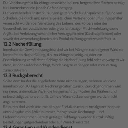
Die Verjährungsfrist für Mängelansprüche bei neu hergestellten Sachen beträgt
für Unternehmer ein Jahr ab Gefahrübergang.
Die vorstehenden Fristverkürzungen gelten nicht für Ansprüche aufgrund von
Schäden, die durch uns, unsere gesetzlichen Vertreter oder Erfüllungsgehilfen
verursacht wurden bei Verletzung des Lebens, des Körpers oder der
Gesundheit, bei vorsätzlicher oder grob fahrlässiger Pflichtverletzung sowie
Arglist, bei Verletzung wesentlicher Vertragspflichten (Kardinalpflichten) oder
soweit der Anwendungsbereich des Produkthaftungsgesetzes eröffnet ist.
12.2 Nacherfüllung
Innerhalb der Gewährleistungsfrist sind wir bei Mängeln nach eigener Wahl zur
kostenfreien Nacherfüllung, d.h. zur Mängelbeseitigung oder zur
Ersatzlieferung verpflichtet. Schlägt die Nacherfüllung fehl oder verweigern wir
diese, ist der Käufer berechtigt, Minderung zu verlangen oder vom Vertrag
zurückzutreten.
12.3 Rückgaberecht
Sollte dem Käufer die angelieferte Ware nicht zusagen, nehmen wir diese
innerhalb von 30 Tagen ab Rechnungsdatum zurück. Zurückgenommen wird
nur neue, unbenutzte Ware, die freigemacht (auf Kosten des Käufers) und
unbeschädigt bei uns eintrifft. Unfreie Warenrücksendungen werden nicht
angenommen.
Retouren sind vorab anzumelden per E-Mail an retoure@realgarant-shop.de
unter Angabe von Artikelnummer, Menge sowie Rechnungs- und
Lieferscheinnummer. Bereits getätigte Zahlungen werden für zukünftige
Bestellungen gutgeschrieben oder auf Wunsch erstattet.
12.4 Garantien und Kundendienst