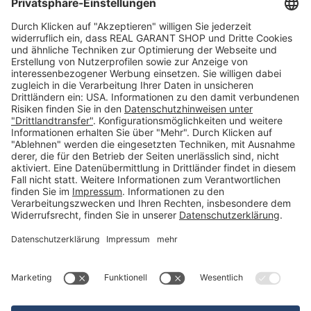
Warenkorb
Merkliste
Neues Kunden-Konto anlegen
Newsletter
Kontakt
FAQs
Über uns
Kategorien
Betriebsorganisation (52)
Schlüsselorganisation (140)
Reifenorganisation (35)
Werkstattorganisation (166)
Preisauszeichnung und Preisdisplays (35)
Formulare KFZ und Werkstatt (34)
Kennzeichenhalter (49)
KFZ-Verkauf und KFZ-Präsentation (19)
Aussenwerbung (47)
Prospektpräsentation, Infosysteme (29)
Werbeartikel und Give-Aways (212)
SALES OFF (14)
Ausgezeichnet