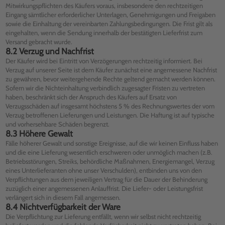
Mitwirkungspflichten des Käufers voraus, insbesondere den rechtzeitigen
Eingang sämtlicher erforderlicher Unterlagen, Genehmigungen und Freigaben
sowie die Einhaltung der vereinbarten Zahlungsbedingungen. Die Frist gilt als
eingehalten, wenn die Sendung innerhalb der bestätigten Lieferfrist zum
Versand gebracht wurde.
8.2 Verzug und Nachfrist
Der Käufer wird bei Eintritt von Verzögerungen rechtzeitig informiert. Bei
Verzug auf unserer Seite ist dem Käufer zunächst eine angemessene Nachfrist
zu gewähren, bevor weitergehende Rechte geltend gemacht werden können.
Sofern wir die Nichteinhaltung verbindlich zugesagter Fristen zu vertreten
haben, beschränkt sich der Anspruch des Käufers auf Ersatz von
Verzugsschäden auf insgesamt höchstens 5 % des Rechnungswertes der vom
Verzug betroffenen Lieferungen und Leistungen. Die Haftung ist auf typische
und vorhersehbare Schäden begrenzt.
8.3 Höhere Gewalt
Fälle höherer Gewalt und sonstige Ereignisse, auf die wir keinen Einfluss haben
und die eine Lieferung wesentlich erschweren oder unmöglich machen (z.B.
Betriebsstörungen, Streiks, behördliche Maßnahmen, Energiemangel, Verzug
eines Unterlieferanten ohne unser Verschulden), entbinden uns von den
Verpflichtungen aus dem jeweiligen Vertrag für die Dauer der Behinderung
zuzüglich einer angemessenen Anlauffrist. Die Liefer- oder Leistungsfrist
verlängert sich in diesem Fall angemessen.
8.4 Nichtverfügbarkeit der Ware
Die Verpflichtung zur Lieferung entfällt, wenn wir selbst nicht rechtzeitig