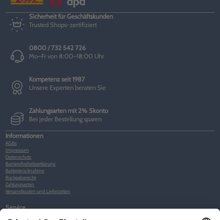
Sicherheit für Geschäftskunden
Trusted Shops-zertifiziert
0800 / 732 542 726
Mo–Fr von 8:00–18:00 Uhr
Kompetenz seit 1987
Unsere Experten beraten Sie
Zahlungsarten mit 2% Skonto
Bei jeder Bestellung sparen
Informationen
AGBs
Impressum
Datenschutz
Barrierefreiheitserklärung
Batterierücknahme
Rückgaberecht
Zahlungsarten
Versandkosten und Lieferzeiten
Service
Kunden-Konto