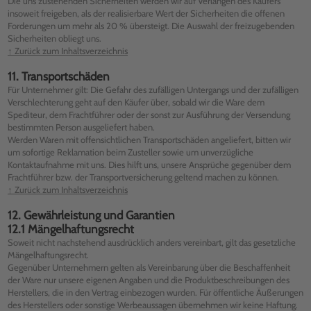
Die uns zustehenden Sicherheiten werden wir auf Verlangen des Käufers
insoweit freigeben, als der realisierbare Wert der Sicherheiten die offenen
Forderungen um mehr als 20 % übersteigt. Die Auswahl der freizugebenden
Sicherheiten obliegt uns.
↑ Zurück zum Inhaltsverzeichnis
11. Transportschäden
Für Unternehmer gilt: Die Gefahr des zufälligen Untergangs und der zufälligen
Verschlechterung geht auf den Käufer über, sobald wir die Ware dem
Spediteur, dem Frachtführer oder der sonst zur Ausführung der Versendung
bestimmten Person ausgeliefert haben.
Werden Waren mit offensichtlichen Transportschäden angeliefert, bitten wir
um sofortige Reklamation beim Zusteller sowie um unverzügliche
Kontaktaufnahme mit uns. Dies hilft uns, unsere Ansprüche gegenüber dem
Frachtführer bzw. der Transportversicherung geltend machen zu können.
↑ Zurück zum Inhaltsverzeichnis
12. Gewährleistung und Garantien
12.1 Mängelhaftungsrecht
Soweit nicht nachstehend ausdrücklich anders vereinbart, gilt das gesetzliche
Mängelhaftungsrecht.
Gegenüber Unternehmern gelten als Vereinbarung über die Beschaffenheit
der Ware nur unsere eigenen Angaben und die Produktbeschreibungen des
Herstellers, die in den Vertrag einbezogen wurden. Für öffentliche Äußerungen
des Herstellers oder sonstige Werbeaussagen übernehmen wir keine Haftung.