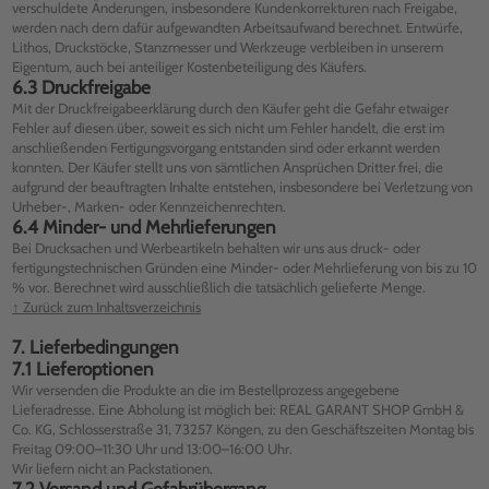
verschuldete Änderungen, insbesondere Kundenkorrekturen nach Freigabe,
werden nach dem dafür aufgewandten Arbeitsaufwand berechnet. Entwürfe,
Lithos, Druckstöcke, Stanzmesser und Werkzeuge verbleiben in unserem
Eigentum, auch bei anteiliger Kostenbeteiligung des Käufers.
6.3 Druckfreigabe
Mit der Druckfreigabeerklärung durch den Käufer geht die Gefahr etwaiger
Fehler auf diesen über, soweit es sich nicht um Fehler handelt, die erst im
anschließenden Fertigungsvorgang entstanden sind oder erkannt werden
konnten. Der Käufer stellt uns von sämtlichen Ansprüchen Dritter frei, die
aufgrund der beauftragten Inhalte entstehen, insbesondere bei Verletzung von
Urheber-, Marken- oder Kennzeichenrechten.
6.4 Minder- und Mehrlieferungen
Bei Drucksachen und Werbeartikeln behalten wir uns aus druck- oder
fertigungstechnischen Gründen eine Minder- oder Mehrlieferung von bis zu 10
% vor. Berechnet wird ausschließlich die tatsächlich gelieferte Menge.
↑ Zurück zum Inhaltsverzeichnis
7. Lieferbedingungen
7.1 Lieferoptionen
Wir versenden die Produkte an die im Bestellprozess angegebene
Lieferadresse. Eine Abholung ist möglich bei: REAL GARANT SHOP GmbH &
Co. KG, Schlosserstraße 31, 73257 Köngen, zu den Geschäftszeiten Montag bis
Freitag 09:00–11:30 Uhr und 13:00–16:00 Uhr.
Wir liefern nicht an Packstationen.
7.2 Versand und Gefahrübergang