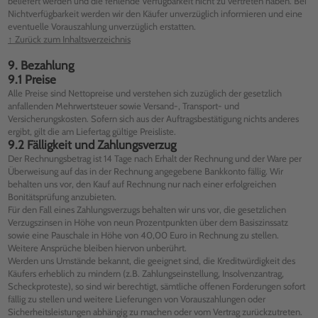
beliefert werden und die fehlende Verfügbarkeit nicht zu vertreten haben. Bei
Nichtverfügbarkeit werden wir den Käufer unverzüglich informieren und eine
eventuelle Vorauszahlung unverzüglich erstatten.
↑ Zurück zum Inhaltsverzeichnis
9. Bezahlung
9.1 Preise
Alle Preise sind Nettopreise und verstehen sich zuzüglich der gesetzlich
anfallenden Mehrwertsteuer sowie Versand-, Transport- und
Versicherungskosten. Sofern sich aus der Auftragsbestätigung nichts anderes
ergibt, gilt die am Liefertag gültige Preisliste.
9.2 Fälligkeit und Zahlungsverzug
Der Rechnungsbetrag ist 14 Tage nach Erhalt der Rechnung und der Ware per
Überweisung auf das in der Rechnung angegebene Bankkonto fällig. Wir
behalten uns vor, den Kauf auf Rechnung nur nach einer erfolgreichen
Bonitätsprüfung anzubieten.
Für den Fall eines Zahlungsverzugs behalten wir uns vor, die gesetzlichen
Verzugszinsen in Höhe von neun Prozentpunkten über dem Basiszinssatz
sowie eine Pauschale in Höhe von 40,00 Euro in Rechnung zu stellen.
Weitere Ansprüche bleiben hiervon unberührt.
Werden uns Umstände bekannt, die geeignet sind, die Kreditwürdigkeit des
Käufers erheblich zu mindern (z.B. Zahlungseinstellung, Insolvenzantrag,
Scheckproteste), so sind wir berechtigt, sämtliche offenen Forderungen sofort
fällig zu stellen und weitere Lieferungen von Vorauszahlungen oder
Sicherheitsleistungen abhängig zu machen oder vom Vertrag zurückzutreten.