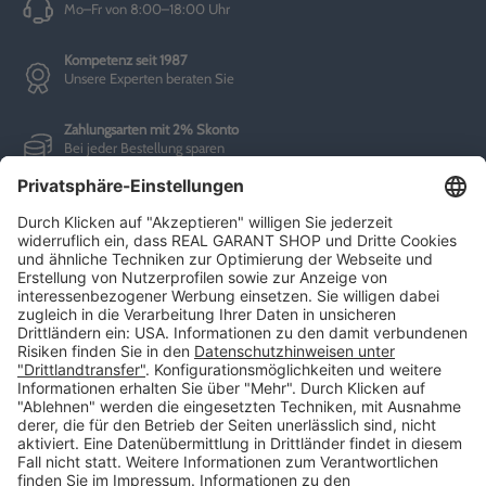
Mo–Fr von 8:00–18:00 Uhr
Kompetenz seit 1987
Unsere Experten beraten Sie
Zahlungsarten mit 2% Skonto
Bei jeder Bestellung sparen
Informationen
AGBs
Impressum
Datenschutz
Barrierefreiheitserklärung
Batterierücknahme
Rückgaberecht
Zahlungsarten
Versandkosten und Lieferzeiten
Service
Kunden-Konto
Warenkorb
Merkliste
Neues Kunden-Konto anlegen
Newsletter
Kontakt
FAQs
Über uns