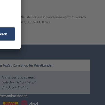
enstraße 13, Blaustein, Deutschland diese vertreten durch
ifikationsnummer(n): DE364401743
ger MwSt.
Zum Shop für Privatkunden
Anmelden und sparen:
Gutschein € 10,- netto*
(*zzgl. ges. MwSt.)
Versandmethoden