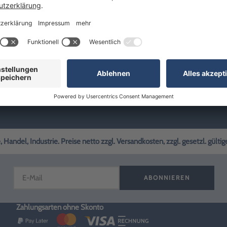
nikationsmittel:
ch die geschäftsführende Gesellschafterin: Georg Windeisen GmbH, Lind
er Komplementärin: Amtsgericht Ulm, HRB 740628 Umsatzsteuer-Ident
rbraucherschlichtungsstelle sind wir nicht verpflichtet und nicht bereit.
andel, Industrie. Preise netto zzgl. Versandkosten, zzgl. gesetzl. gülti
ABONNIEREN
Zahlungsarten ohne Skonto