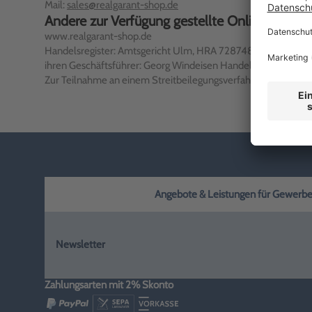
Mail:
sales@realgarant-shop.de
Andere zur Verfügung gestellte Online-Kommu
www.realgarant-shop.de
Handelsregister: Amtsgericht Ulm, HRA 728748 vertreten dur
ihren Geschäftsführer: Georg Windeisen Handelsregister d
Zur Teilnahme an einem Streitbeilegungsverfahren vor einer Ve
Angebote & Leistungen für Gewerbe, H
Newsletter
Zahlungsarten mit 2% Skonto