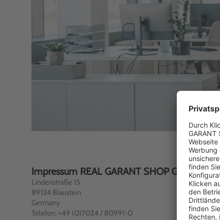
Impressum REAL GARANT SHOP GmbH & Co
Lindenstraße 15
89134 Blaustein
Germany
Telefon: +49 (0)7024 / 80991-0