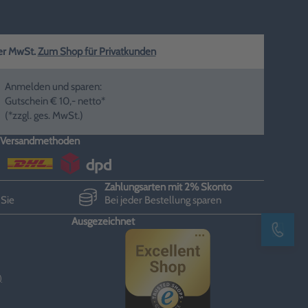
ger MwSt.
Zum Shop für Privatkunden
Anmelden und sparen:
Gutschein € 10,- netto*
(*zzgl. ges. MwSt.)
Versandmethoden
Zahlungsarten mit 2% Skonto
 Sie
Bei jeder Bestellung sparen
Ausgezeichnet
Kontak
)