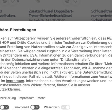
70
Zusatzschlüssel Doppelbart-
Schlüsseltre
selhaken,
Tresor-Sicherheitsschlüssel
nummerierte
Sicherheitsst
Artikel-Nr: 1650000/Z
Artikel-Nr: 
49,00 €
15-20 Werktage
545,00 
Werktage