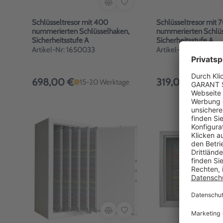
Schlüsseltresor mit 400
Schlüsseltresor mit 
nummerierten Schlüsselhaken,
nummerierten Schlüs
Sicherheitsstufe A
Sicherheitsstufe A
Artikel-Nr: 1650033
Artikel-Nr: 1650002
698,00 €
319,00 €
15-20 Werktage
10-15 