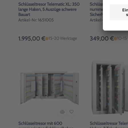
Schlüsseltresor Telematic XL: 350
Schlüsseltresor mit 
lange Haken, 5 Auszüge schwere
nummerierten Schlüs
Bauart
Sicherheitsstufe A
Artikel-Nr: 1651005
Artikel-Nr: 1650001
1.995,00 €
349,00 €
15-20 Werktage
10-15
Schlüsseltresor mit 600
Schlüsseltresor Tele