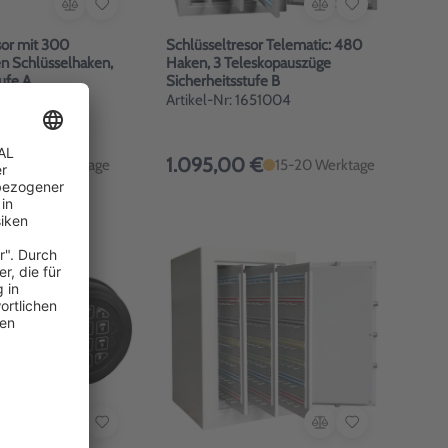
sor mit 300
Schlüsseltresor Telematic: 480
n Schlüsselhaken,
Haken, 3 Teleskopauszüge
ufe A
Sicherheitsstufe B
1650010
Artikel-Nr: 1651004
€
1.095,00 €
10-15 Werktage
15-20 Werktage