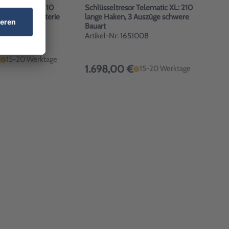
loss mit bis zu 10
Schlüsseltresor Telematic XL: 210
ionen, mit Batterie
lange Haken, 3 Auszüge schwere
Bauart
1650022/E
Artikel-Nr: 1651008
15-20 Werktage
1.698,00 €
15-20 Werktage