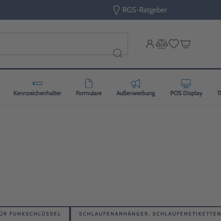
RGS-Ratgeber
Kennzeichenhalter
Formulare
Außenwerbung
POS Display
T
FÜR FUNKSCHLÜSSEL
SCHLAUFENANHÄNGER, SCHLAUFENETIKETTE