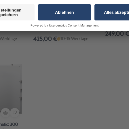
100
Schlüsseltresor mit 200
Elektroniksch
selhaken,
nummerierten Schlüsselhaken,
Mio.Kombinat
Sicherheitsstufe A
Artikel-Nr: 
Artikel-Nr: 1650009
249,00 €
425,00 €
 Werktage
10-15 Werktage
matic: 300