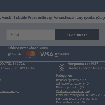
andel, Industrie. Preise netto zzgl. Versandkosten, zzgl. gesetzl. gülti
ABONNIEREN
Zahlungsarten ohne Skonto
0 / 732 542 726
Kompetenz seit 1987
Fr von 8:00–18:00 Uhr
Unsere Experten beraten
Kategorien
o
Betriebsorganisation (52)
Schlüsselorganisation (140)
Reifenorganisation (35)
-Konto anlegen
Werkstattorganisation (166)
Preisauszeichnung und Preisdisplays (35
Formulare KFZ und Werkstatt (34)
Kennzeichenhalter (49)