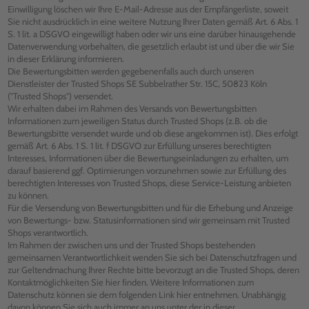
Einwilligung löschen wir Ihre E-Mail-Adresse aus der Empfängerliste, soweit
Sie nicht ausdrücklich in eine weitere Nutzung Ihrer Daten gemäß Art. 6 Abs. 1
S. 1 lit. a DSGVO eingewilligt haben oder wir uns eine darüber hinausgehende
Datenverwendung vorbehalten, die gesetzlich erlaubt ist und über die wir Sie
in dieser Erklärung informieren.
Die Bewertungsbitten werden gegebenenfalls auch durch unseren
Dienstleister der Trusted Shops SE Subbelrather Str. 15C, 50823 Köln
("Trusted Shops") versendet.
Wir erhalten dabei im Rahmen des Versands von Bewertungsbitten
Informationen zum jeweiligen Status durch Trusted Shops (z.B. ob die
Bewertungsbitte versendet wurde und ob diese angekommen ist). Dies erfolgt
gemäß Art. 6 Abs. 1 S. 1 lit. f DSGVO zur Erfüllung unseres berechtigten
Interesses, Informationen über die Bewertungseinladungen zu erhalten, um
darauf basierend ggf. Optimierungen vorzunehmen sowie zur Erfüllung des
berechtigten Interesses von Trusted Shops, diese Service-Leistung anbieten
zu können.
Für die Versendung von Bewertungsbitten und für die Erhebung und Anzeige
von Bewertungs- bzw. Statusinformationen sind wir gemeinsam mit Trusted
Shops verantwortlich.
Im Rahmen der zwischen uns und der Trusted Shops bestehenden
gemeinsamen Verantwortlichkeit wenden Sie sich bei Datenschutzfragen und
zur Geltendmachung Ihrer Rechte bitte bevorzugt an die Trusted Shops, deren
Kontaktmöglichkeiten Sie hier finden. Weitere Informationen zum
Datenschutz können sie dem folgenden Link hier entnehmen. Unabhängig
davon können Sie sich auch immer an uns unter der in dieser