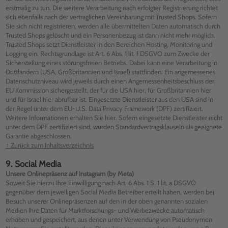
erstmalig zu tun. Die weitere Verarbeitung nach erfolgter Registrierung richtet
sich ebenfalls nach der vertraglichen Vereinbarung mit Trusted Shops. Sofern
Sie sich nicht registrieren, werden alle übermittelten Daten automatisch durch
Trusted Shops gelöscht und ein Personenbezug ist dann nicht mehr möglich.
Trusted Shops setzt Dienstleister in den Bereichen Hosting, Monitoring und
Logging ein. Rechtsgrundlage ist Art. 6 Abs. 1 lit. f DSGVO zum Zwecke der
Sicherstellung eines störungsfreien Betriebs. Dabei kann eine Verarbeitung in
Drittländern (USA, Großbritannien und Israel) stattfinden. Ein angemessenes
Datenschutzniveau wird jeweils durch einen Angemessenheitsbeschluss der
EU Kommission sichergestellt, der für die USA hier, für Großbritannien hier
und für Israel hier abrufbar ist. Eingesetzte Dienstleister aus den USA sind in
der Regel unter dem EU-U.S. Data Privacy Framework (DPF) zertifiziert.
Weitere Informationen erhalten Sie hier. Sofern eingesetzte Dienstleister nicht
unter dem DPF zertifiziert sind, wurden Standardvertragsklauseln als geeignete
Garantie abgeschlossen.
↑ Zurück zum Inhaltsverzeichnis
9. Social Media
Unsere Onlinepräsenz auf Instagram (by Meta)
Soweit Sie hierzu Ihre Einwilligung nach Art. 6 Abs. 1 S. 1 lit. a DSGVO
gegenüber dem jeweiligen Social Media Betreiber erteilt haben, werden bei
Besuch unserer Onlinepräsenzen auf den in der oben genannten sozialen
Medien Ihre Daten für Marktforschungs- und Werbezwecke automatisch
erhoben und gespeichert, aus denen unter Verwendung von Pseudonymen