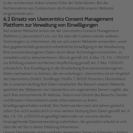
in der rechten bzw. linken unteren Ecke der Seite klicken. Bei der
Nichtannahme von Cookies kann die Funktionalität unserer Webseite
eingeschränkt sein.
6.2 Einsatz von Usercentrics Consent Management
Plattform zur Verwaltung von Einwilligungen
Auf unserer Webseite setzen wir die Usercentrics Consent Management
Plattform („Usercentrics“) ein, um Sie über die Cookies und die anderen
Technologien zu informieren, die wir auf unserer Webseite verwenden, sowie
Ihre gegebenenfalls gesetzlich erforderliche Einwilligung in die Verarbeitung
Ihrer personenbezogenen Daten durch diese Technologien einzuholen, zu
verwalten und zu dokumentieren. Dies ist gemäß Art. 6 Abs. 1 S. 1 lit. c DSGVO
zur Erfüllung unserer rechtlichen Verpflichtung gemäß Art. 7 Abs. 1 DSGVO
erforderlich, Ihre Einwilligung in die Verarbeitung Ihrer personenbezogenen
Daten nachweisen zu können, der wir unterliegen. Usercentrics ist ein Angebot
der Usercentrics GmbH, Sendlinger Straße 7, 80331 München, Deutschland
die in unserem Auftrag Ihre Daten verarbeitet. Bei Besuch unserer Webseite
speichert der Webserver von Usersentrics ein sogenanntes Server-Logfile, das
auch Ihre anonymisierte IP-Adresse, Datum und Uhrzeit des Besuchs, Geräte-
und Browser-Informationen sowie Informationen zu Ihrem
Einwilligungsverhalten enthält. Ihre Daten werden nach drei Jahren gelöscht,
sofern Sie nicht ausdrücklich in eine weitere Nutzung Ihrer Daten gemäß Art. 6
Abs. 1 S. 1 lit. a DSGVO eingewilligt haben oder wir uns eine darüber
hinausgehende Datenverwendung vorbehalten, die gesetzlich erlaubt ist und
über die wir Sie in dieser Erklärung informieren.
Unsere Dienstleister sitzen und/oder verwenden Server in folgenden Ländern,