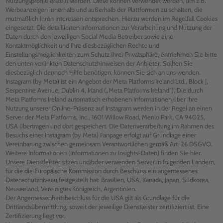
Nutzungsprofile erstellt werden. Diese können verwendet werden, um z.B.
Werbeanzeigen innerhalb und außerhalb der Plattformen zu schalten, die
mutmaßlich Ihren Interessen entsprechen. Hierzu werden im Regelfall Cookies
eingesetzt. Die detaillierten Informationen zur Verarbeitung und Nutzung der
Daten durch den jeweiligen Social Media Betreiber sowie eine
Kontaktmöglichkeit und Ihre diesbezüglichen Rechte und
Einstellungsmöglichkeiten zum Schutz Ihrer Privatsphäre, entnehmen Sie bitte
den unten verlinkten Datenschutzhinweisen der Anbieter. Sollten Sie
diesbezüglich dennoch Hilfe benötigen, können Sie sich an uns wenden.
Instagram (by Meta) ist ein Angebot der Meta Platforms Ireland Ltd., Block J,
Serpentine Avenue, Dublin 4, Irland („Meta Platforms Ireland“). Die durch
Meta Platforms Ireland automatisch erhobenen Informationen über Ihre
Nutzung unserer Online-Präsenz auf Instagram werden in der Regel an einen
Server der Meta Platforms, Inc., 1601 Willow Road, Menlo Park, CA 94025,
USA übertragen und dort gespeichert. Die Datenverarbeitung im Rahmen des
Besuchs einer Instagram (by Meta) Fanpage erfolgt auf Grundlage einer
Vereinbarung zwischen gemeinsam Verantwortlichen gemäß Art. 26 DSGVO.
Weitere Informationen (Informationen zu Insights-Daten) finden Sie hier.
Unsere Dienstleister sitzen und/oder verwenden Server in folgenden Ländern,
für die die Europäische Kommission durch Beschluss ein angemessenes
Datenschutzniveau festgestellt hat: Brasilien, USA, Kanada, Japan, Südkorea,
Neuseeland, Vereinigtes Königreich, Argentinien.
Der Angemessenheitsbeschluss für die USA gilt als Grundlage für die
Drittlandsübermittlung, soweit der jeweilige Dienstleister zertifiziert ist. Eine
Zertifizierung liegt vor.