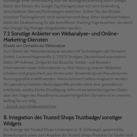
Grundlage einer Vereinbarung über die Auftragsverarbeitung durch Google.
Durch den Einsatz des Google Tag Managers lässt sich eine Einbindung
verschiedener Dienste/Technologien erreichen. Sofern Sie den Einsatz
einzelner Trackingdienste nicht wünschen und diese daher deaktiviert haben,
bleibt die Deaktivierung für alle betroffenen Tracking-Tags bestehen, die durch
den Google Tag Manager eingebunden werden.
7.2 Sonstige Anbieter von Webanalyse- und Online-
Marketing-Diensten
Einsatz von Dymatrix zur Webanalyse
Zum Zweck der Webseitenanalyse werden mit Technologien der Dymatrix
GmbH, Lautenschlagerstraße 2, 70173 Stuttgart, Deutschland automatisch
Daten (IP-Adresse, Zeitpunkt des Besuchs, Geräte- und Browser-
Informationen sowie Informationen zu Ihrer Nutzung unserer Webseite)
erhoben und gespeichert, aus denen unter Verwendung von Pseudonymen
Nutzungsprofile erstellt werden. Hierzu können Cookies eingesetzt werden.
Die pseudonymisierten Nutzungsprofile werden ohne eine gesondert zu
erteilende, ausdrückliche Einwilligung nicht mit personenbezogenen Daten
über den Träger des Pseudonyms zusammengeführt. Dymatrix ist in unserem
Auftrag für uns tätig.
↑ Zurück zum Inhaltsverzeichnis
8. Integration des Trusted Shops Trustbadge/ sonstiger
Widgets
Zur Anzeige der Trusted Shops Leistungen (z. B. Gütesiegel, gesammelte
Bewertungen) sowie zum Angebot der Trusted Shops Produkte für Käufer nach