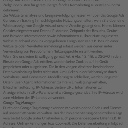
Zielgruppenlisten für geräteübergreifendes Remarketing zu erstellen und zu
definieren.
Zur Webseitenanalyse und Ereignisverfolgung messen wir über das Google Ads
Conversion Tracking Ihr nachfolgendes Nutzungsverhalten, wenn Sie über eine
Werbeanzeige von Google Ads auf unsere Website gelangt sind. Hierzu können
Cookies eingesetzt und Daten (IP-Adresse, Zeitpunkt des Besuchs, Geräte-
und Browser-Informationen sowie Informationen zu Ihrer Nutzung unserer
Webseite anhand von uns vorgegebenen Ereignissen wie z.B. Besuch einer
Webseite oder Newsletteranmeldung) erfasst werden, aus denen unter
Verwendung von Pseudonymen Nutzungsprofile erstellt werden.
Wenn Sie uns keine Einwilligung gemäß Art. 6 Abs. 1 S. 1 lit. a DSGVO in den
Einsatz von Google Ads erteilen, werden keine Cookies auf Ihr Gerät
gespeichert oder ausgelesen. Die in den vorigen Absätzen beschriebene
Datenverarbeitung findet nicht statt. Um Lücken in der Webanalyse durch
Verhaltens- und Conversion-Modellierung zu schließen, werden Pings mit
Daten (User-Agent, Informationen zu Ihrem Einwilligungsverhalten,
Bildschirmauflösung, IP-Adresse, Seiten-URL, Informationen zu
Anzeigenklicks in URL-Parametern) an Google gesendet. Ihre IP-Adresse wird
zum Ableiten des IP-Landes verwendet.
Google Tag Manager
Durch den Google Tag Manager können wir verschiedene Codes und Dienste
auf unserer Webseite verwalten. Bei der Implementierung der einzelnen Tags
verarbeitet Google unter Umständen auch personenbezogene Daten (z.B. IP
Adresse, Online-Kennungen (u.a. Cookies)). Die Datenverarbeitung erfolgt auf