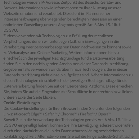
Technologien werden IP-Adresse, Zeitpunkt des Besuchs, Geräte- und
Browser-Informationen sowie Informationen zu Ihrer Nutzung unserer
Webseite erhoben und verarbeitet. Dies dient im Rahmen einer
Interessensabwägung überwiegenden berechtigten Interessen an einer
optimierten Darstellung unseres Angebots gemäß Art. 6 Abs. 1 S. 1 lit. f
DSGVO.
Zudem verwenden wir Technologien zur Erfüllung der rechtlichen
Verpflichtungen, denen wir unterliegen (z.B. um Einwilligungen in die
Verarbeitung Ihrer personenbezogenen Daten nachweisen zu können) sowie
zu Webanalyse und Online-Marketing. Weitere Informationen hierzu
einschließlich der jeweiligen Rechtsgrundlage für die Datenverarbeitung
finden Sie in den nachfolgenden Abschnitten dieser Datenschutzerklärung.
Gegebenenfalls verwenden wir darüber hinaus Technologien, die in dieser
Datenschutzerklärung nicht einzeln aufgelistet sind. Nähere Informationen zu
diesen Technologien einschließlich der jeweiligen Rechtsgrundlage für die
Datenverarbeitung finden Sie auf der Usercentrics Plattform. Diese erreichen
Sie, indem Sie auf die Fingerabdruck-Schaltfläche in der rechten bzw. linken
unteren Ecke der Seite klicken.
Cookie-Einstellungen
Die Cookie-Einstellungen für Ihren Browser finden Sie unter den folgenden
Links: Microsoft Edge™ / Safari™ / Chrome™ / Firefox™ / Opera™
Soweit Sie in die Verwendung der Technologien gemäß Art. 6 Abs. 1 S. 1 lit. a
DSGVO eingewilligt haben, können Sie Ihre Einwilligung jederzeit widerrufen
durch eine Nachricht an die in der Datenschutzerklärung beschriebenen
Kontaktmöglichkeit. Alternativ können Sie auf die Fingerabdruck-Schaltfläche