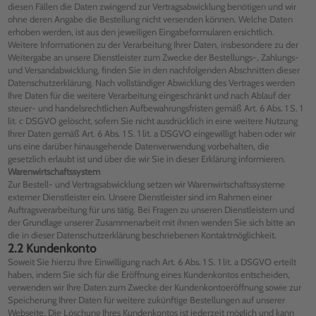
diesen Fällen die Daten zwingend zur Vertragsabwicklung benötigen und wir
ohne deren Angabe die Bestellung nicht versenden können. Welche Daten
erhoben werden, ist aus den jeweiligen Eingabeformularen ersichtlich.
Weitere Informationen zu der Verarbeitung Ihrer Daten, insbesondere zu der
Weitergabe an unsere Dienstleister zum Zwecke der Bestellungs-, Zahlungs-
und Versandabwicklung, finden Sie in den nachfolgenden Abschnitten dieser
Datenschutzerklärung. Nach vollständiger Abwicklung des Vertrages werden
Ihre Daten für die weitere Verarbeitung eingeschränkt und nach Ablauf der
steuer- und handelsrechtlichen Aufbewahrungsfristen gemäß Art. 6 Abs. 1 S. 1
lit. c DSGVO gelöscht, sofern Sie nicht ausdrücklich in eine weitere Nutzung
Ihrer Daten gemäß Art. 6 Abs. 1 S. 1 lit. a DSGVO eingewilligt haben oder wir
uns eine darüber hinausgehende Datenverwendung vorbehalten, die
gesetzlich erlaubt ist und über die wir Sie in dieser Erklärung informieren.
Warenwirtschaftssystem
Zur Bestell- und Vertragsabwicklung setzen wir Warenwirtschaftssysteme
externer Dienstleister ein. Unsere Dienstleister sind im Rahmen einer
Auftragsverarbeitung für uns tätig. Bei Fragen zu unseren Dienstleistern und
der Grundlage unserer Zusammenarbeit mit ihnen wenden Sie sich bitte an
die in dieser Datenschutzerklärung beschriebenen Kontaktmöglichkeit.
2.2 Kundenkonto
Soweit Sie hierzu Ihre Einwilligung nach Art. 6 Abs. 1 S. 1 lit. a DSGVO erteilt
haben, indem Sie sich für die Eröffnung eines Kundenkontos entscheiden,
verwenden wir Ihre Daten zum Zwecke der Kundenkontoeröffnung sowie zur
Speicherung Ihrer Daten für weitere zukünftige Bestellungen auf unserer
Webseite. Die Löschung Ihres Kundenkontos ist jederzeit möglich und kann