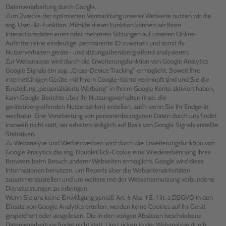
Datenverarbeitung durch Google.
Zum Zwecke der optimierten Vermarktung unserer Webseite nutzen wir die
sog. User-ID-Funktion. Mithilfe dieser Funktion können wir Ihren
Interaktionsdaten einer oder mehreren Sitzungen auf unseren Online-
Auftritten eine eindeutige, permanente ID zuweisen und somit Ihr
Nutzerverhalten geräte- und sitzungsüberübergreifend analysieren.
Zur Webanalyse wird durch die Erweiterungsfunktion von Google Analytics
Google Signals ein sog. „Cross-Device Tracking“ ermöglicht. Soweit Ihre
internetfähigen Geräte mit Ihrem Google-Konto verknüpft sind und Sie die
Einstellung „personalisierte Werbung“ in Ihrem Google Konto aktiviert haben,
kann Google Berichte über Ihr Nutzungsverhalten (insb. die
geräteübergreifenden Nutzerzahlen) erstellen, auch wenn Sie Ihr Endgerät
wechseln. Eine Verarbeitung von personenbezogenen Daten durch uns findet
insoweit nicht statt, wir erhalten lediglich auf Basis von Google Signals erstellte
Statistiken.
Zu Webanalyse und Werbezwecken wird durch die Erweiterungsfunktion von
Google Analytics das sog. DoubleClick-Cookie eine Wiedererkennung Ihres
Browsers beim Besuch anderer Webseiten ermöglicht. Google wird diese
Informationen benutzen, um Reports über die Webseitenaktivitäten
zusammenzustellen und um weitere mit der Webseitennutzung verbundene
Dienstleistungen zu erbringen.
Wenn Sie uns keine Einwilligung gemäß Art. 6 Abs. 1 S. 1 lit. a DSGVO in den
Einsatz von Google Analytics erteilen, werden keine Cookies auf Ihr Gerät
gespeichert oder ausgelesen. Die in den vorigen Absätzen beschriebene
Datenverarbeitung findet nicht statt. Um Lücken in der Webanalyse durch