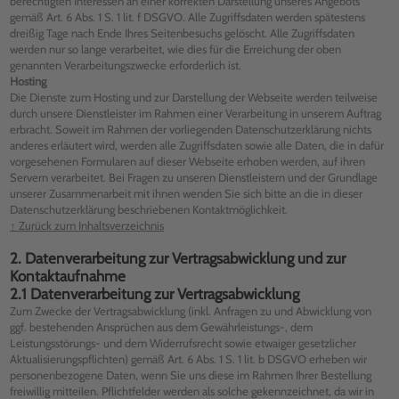
berechtigten Interessen an einer korrekten Darstellung unseres Angebots
gemäß Art. 6 Abs. 1 S. 1 lit. f DSGVO. Alle Zugriffsdaten werden spätestens
dreißig Tage nach Ende Ihres Seitenbesuchs gelöscht. Alle Zugriffsdaten
werden nur so lange verarbeitet, wie dies für die Erreichung der oben
genannten Verarbeitungszwecke erforderlich ist.
Hosting
Die Dienste zum Hosting und zur Darstellung der Webseite werden teilweise
durch unsere Dienstleister im Rahmen einer Verarbeitung in unserem Auftrag
erbracht. Soweit im Rahmen der vorliegenden Datenschutzerklärung nichts
anderes erläutert wird, werden alle Zugriffsdaten sowie alle Daten, die in dafür
vorgesehenen Formularen auf dieser Webseite erhoben werden, auf ihren
Servern verarbeitet. Bei Fragen zu unseren Dienstleistern und der Grundlage
unserer Zusammenarbeit mit ihnen wenden Sie sich bitte an die in dieser
Datenschutzerklärung beschriebenen Kontaktmöglichkeit.
↑ Zurück zum Inhaltsverzeichnis
2. Datenverarbeitung zur Vertragsabwicklung und zur
Kontaktaufnahme
2.1 Datenverarbeitung zur Vertragsabwicklung
Zum Zwecke der Vertragsabwicklung (inkl. Anfragen zu und Abwicklung von
ggf. bestehenden Ansprüchen aus dem Gewährleistungs-, dem
Leistungsstörungs- und dem Widerrufsrecht sowie etwaiger gesetzlicher
Aktualisierungspflichten) gemäß Art. 6 Abs. 1 S. 1 lit. b DSGVO erheben wir
personenbezogene Daten, wenn Sie uns diese im Rahmen Ihrer Bestellung
freiwillig mitteilen. Pflichtfelder werden als solche gekennzeichnet, da wir in