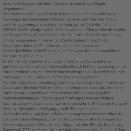
einer Bestellung sind auf dieser Webseite Trusted Shops Widgets
eingebunden.
Dies dient der Wahrung unserer im Rahmen einer Interessensabwägung
überwiegenden berechtigten Interessen an einer optimalen Vermarktung
durch Ermöglichung eines sicheren Einkaufs gemäß Art. 6 Abs. 1 S. 1 lit. f
DSGVO. Das Trustbadge und die damit beworbenen Dienste sind ein Angebot
der Trusted Shops SE, Subbelrather Str. 15C, 50823 Köln ("Trusted Shops"),
mit der wir gemeinsam nach Art. 26 DSGVO datenschutzrechtlich
Verantwortlicher sind. Wir informieren Sie im Rahmen dieser
Datenschutzhinweise im Folgenden über die wesentlichen Vertragsinhalte
nach Art. 26 Abs. 2 DSGVO.
Im Rahmen der zwischen uns und der Trusted Shops SE bestehenden
gemeinsamen Verantwortlichkeit wenden Sie sich bei Datenschutzfragen und
zur Geltendmachung Ihrer Rechte bitte bevorzugt an die Trusted Shops unter
Nutzung der in den Datenschutzinformationen angegebenen
Kontaktmöglichkeiten. Unabhängig davon können Sie sich aber immer an den
Verantwortlichen Ihrer Wahl wenden. Ihre Anfrage wird dann, falls erforderlich,
zur Beantwortung an den weiteren Verantwortlichen weitergegeben.
Datenverarbeitung bei Einbindung des Trustbadges/ sonstiger Widgets
Das Trustbadge wird durch einen US-amerikanischen CDN-Anbieter (Content-
Delivery-Network) zur Verfügung gestellt. Ein angemessenes
Datenschutzniveau wird jeweils durch einen Angemessenheitsbeschluss der
EU Kommission sichergestellt, der für die USA hier abrufbar ist. Eingesetzte
Dienstleister aus den USA sind in der Regel unter dem EU-U.S. Data Privacy
Framework (DPF) zertifiziert. Weitere Informationen erhalten Sie hier. Sofern