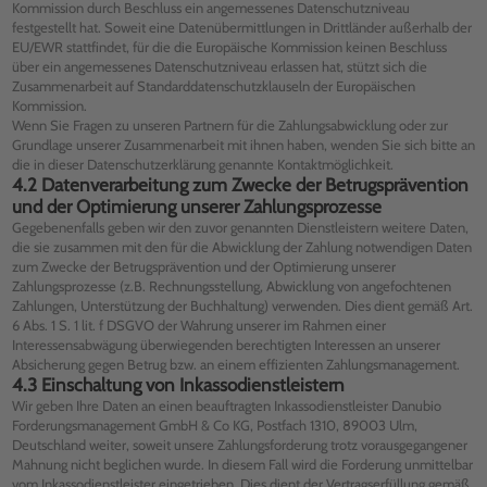
Kommission durch Beschluss ein angemessenes Datenschutzniveau
festgestellt hat. Soweit eine Datenübermittlungen in Drittländer außerhalb der
EU/EWR stattfindet, für die die Europäische Kommission keinen Beschluss
über ein angemessenes Datenschutzniveau erlassen hat, stützt sich die
Zusammenarbeit auf Standarddatenschutzklauseln der Europäischen
Kommission.
Wenn Sie Fragen zu unseren Partnern für die Zahlungsabwicklung oder zur
Grundlage unserer Zusammenarbeit mit ihnen haben, wenden Sie sich bitte an
die in dieser Datenschutzerklärung genannte Kontaktmöglichkeit.
4.2 Datenverarbeitung zum Zwecke der Betrugsprävention
und der Optimierung unserer Zahlungsprozesse
Gegebenenfalls geben wir den zuvor genannten Dienstleistern weitere Daten,
die sie zusammen mit den für die Abwicklung der Zahlung notwendigen Daten
zum Zwecke der Betrugsprävention und der Optimierung unserer
Zahlungsprozesse (z.B. Rechnungsstellung, Abwicklung von angefochtenen
Zahlungen, Unterstützung der Buchhaltung) verwenden. Dies dient gemäß Art.
6 Abs. 1 S. 1 lit. f DSGVO der Wahrung unserer im Rahmen einer
Interessensabwägung überwiegenden berechtigten Interessen an unserer
Absicherung gegen Betrug bzw. an einem effizienten Zahlungsmanagement.
4.3 Einschaltung von Inkassodienstleistern
Wir geben Ihre Daten an einen beauftragten Inkassodienstleister Danubio
Forderungsmanagement GmbH & Co KG, Postfach 1310, 89003 Ulm,
Deutschland weiter, soweit unsere Zahlungsforderung trotz vorausgegangener
Mahnung nicht beglichen wurde. In diesem Fall wird die Forderung unmittelbar
vom Inkassodienstleister eingetrieben. Dies dient der Vertragserfüllung gemäß