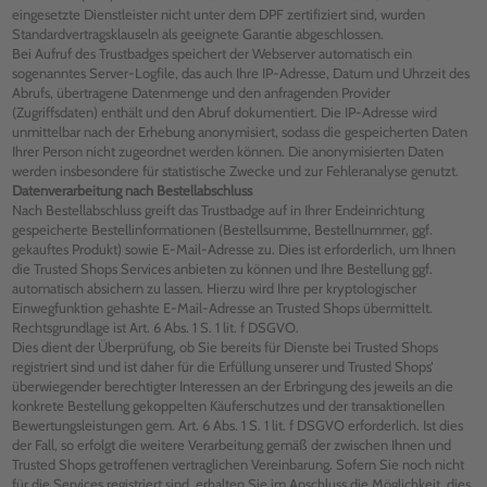
eingesetzte Dienstleister nicht unter dem DPF zertifiziert sind, wurden
Standardvertragsklauseln als geeignete Garantie abgeschlossen.
Bei Aufruf des Trustbadges speichert der Webserver automatisch ein
sogenanntes Server-Logfile, das auch Ihre IP-Adresse, Datum und Uhrzeit des
Abrufs, übertragene Datenmenge und den anfragenden Provider
(Zugriffsdaten) enthält und den Abruf dokumentiert. Die IP-Adresse wird
unmittelbar nach der Erhebung anonymisiert, sodass die gespeicherten Daten
Ihrer Person nicht zugeordnet werden können. Die anonymisierten Daten
werden insbesondere für statistische Zwecke und zur Fehleranalyse genutzt.
Datenverarbeitung nach Bestellabschluss
Nach Bestellabschluss greift das Trustbadge auf in Ihrer Endeinrichtung
gespeicherte Bestellinformationen (Bestellsumme, Bestellnummer, ggf.
gekauftes Produkt) sowie E-Mail-Adresse zu. Dies ist erforderlich, um Ihnen
die Trusted Shops Services anbieten zu können und Ihre Bestellung ggf.
automatisch absichern zu lassen. Hierzu wird Ihre per kryptologischer
Einwegfunktion gehashte E-Mail-Adresse an Trusted Shops übermittelt.
Rechtsgrundlage ist Art. 6 Abs. 1 S. 1 lit. f DSGVO.
Dies dient der Überprüfung, ob Sie bereits für Dienste bei Trusted Shops
registriert sind und ist daher für die Erfüllung unserer und Trusted Shops‘
überwiegender berechtigter Interessen an der Erbringung des jeweils an die
konkrete Bestellung gekoppelten Käuferschutzes und der transaktionellen
Bewertungsleistungen gem. Art. 6 Abs. 1 S. 1 lit. f DSGVO erforderlich. Ist dies
der Fall, so erfolgt die weitere Verarbeitung gemäß der zwischen Ihnen und
Trusted Shops getroffenen vertraglichen Vereinbarung. Sofern Sie noch nicht
für die Services registriert sind, erhalten Sie im Anschluss die Möglichkeit, dies