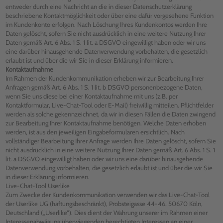
entweder durch eine Nachricht an die in dieser Datenschutzerklärung
beschriebene Kontaktmöglichkeit oder über eine dafür vorgesehene Funktion
im Kundenkonto erfolgen. Nach Löschung Ihres Kundenkontos werden Ihre
Daten gelöscht, sofern Sie nicht ausdrücklich in eine weitere Nutzung Ihrer
Daten gemäß Art. 6 Abs. 1 S. 1 lit. a DSGVO eingewilligt haben oder wir uns
eine darüber hinausgehende Datenverwendung vorbehalten, die gesetzlich
erlaubt ist und über die wir Sie in dieser Erklärung informieren.
Kontaktaufnahme
Im Rahmen der Kundenkommunikation erheben wir zur Bearbeitung Ihrer
Anfragen gemäß Art. 6 Abs. 1 S. 1 lit. b DSGVO personenbezogene Daten,
wenn Sie uns diese bei einer Kontaktaufnahme mit uns (z.B. per
Kontaktformular, Live-Chat-Tool oder E-Mail) freiwillig mitteilen. Pflichtfelder
werden als solche gekennzeichnet, da wir in diesen Fällen die Daten zwingend
zur Bearbeitung Ihrer Kontaktaufnahme benötigen. Welche Daten erhoben
werden, ist aus den jeweiligen Eingabeformularen ersichtlich. Nach
vollständiger Bearbeitung Ihrer Anfrage werden Ihre Daten gelöscht, sofern Sie
nicht ausdrücklich in eine weitere Nutzung Ihrer Daten gemäß Art. 6 Abs. 1 S. 1
lit. a DSGVO eingewilligt haben oder wir uns eine darüber hinausgehende
Datenverwendung vorbehalten, die gesetzlich erlaubt ist und über die wir Sie
in dieser Erklärung informieren.
Live-Chat-Tool Userlike
Zum Zwecke der Kundenkommunikation verwenden wir das Live-Chat-Tool
der Userlike UG (haftungsbeschränkt), Probsteigasse 44-46, 50670 Köln,
Deutschland („Userlike“). Dies dient der Wahrung unserer im Rahmen einer
Interessenabwägung überwiegenden berechtigten Interessen an einer