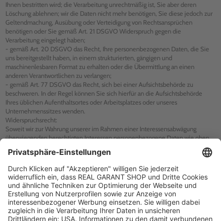
Ihnen bestritten wird; die Verarbeitung unrechtmäßig ist, Sie aber deren
Löschung ablehnen; wir die Daten nicht mehr benötigen, Sie diese jedoch zur
Geltendmachung, Ausübung oder Verteidigung von Rechtsansprüchen
benötigen oder Sie gemäß Art. 21 DSGVO Widerspruch gegen die
Verarbeitung eingelegt haben;
- gemäß Art. 20 DSGVO das Recht, Ihre personenbezogenen Daten, die Sie
uns bereitgestellt haben, in einem strukturierten, gängigen und
maschinenlesbaren Format zu erhalten oder die Übermittlung an einen
anderen Verantwortlichen zu verlangen;
- gemäß Art. 77 DSGVO das Recht, sich bei einer Aufsichtsbehörde zu
beschweren. In der Regel können Sie sich hierfür an die Aufsichtsbehörde
Ihres üblichen Aufenthaltsortes oder Arbeitsplatzes oder unseres
Unternehmenssitzes wenden.
Widerspruchsrecht:
Soweit wir zur Wahrung unserer im Rahmen einer Interessensabwägung
überwiegenden berechtigten Interessen personenbezogene Daten wie oben
erläutert verarbeiten, können Sie dieser Verarbeitung mit Wirkung für die
Zukunft widersprechen. Erfolgt die Verarbeitung zu Zwecken des
Direktmarketings, können Sie dieses Recht jederzeit wie oben beschrieben
ausüben. Soweit die Verarbeitung zu anderen Zwecken erfolgt, steht Ihnen ein
Widerspruchsrecht nur bei Vorliegen von Gründen, die sich aus Ihrer
besonderen Situation ergeben, zu. Nach Ausübung Ihres Widerspruchsrechts
werden wir Ihre personenbezogenen Daten nicht weiter zu diesen Zwecken
verarbeiten, es sei denn, wir können zwingende schutzwürdige Gründe für die
Verarbeitung nachweisen, die Ihre Interessen, Rechte und Freiheiten