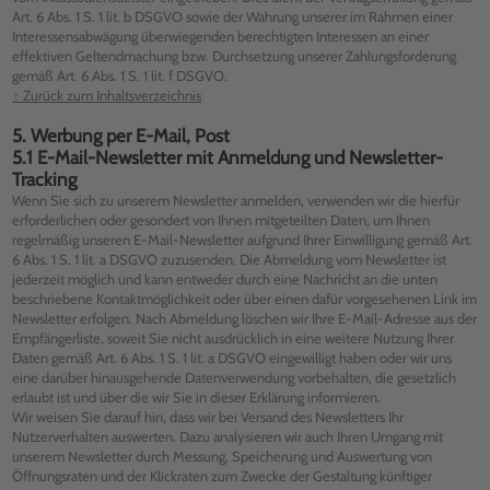
Art. 6 Abs. 1 S. 1 lit. b DSGVO sowie der Wahrung unserer im Rahmen einer
Interessensabwägung überwiegenden berechtigten Interessen an einer
effektiven Geltendmachung bzw. Durchsetzung unserer Zahlungsforderung
gemäß Art. 6 Abs. 1 S. 1 lit. f DSGVO.
↑ Zurück zum Inhaltsverzeichnis
5. Werbung per E-Mail, Post
5.1 E-Mail-Newsletter mit Anmeldung und Newsletter-
Tracking
Wenn Sie sich zu unserem Newsletter anmelden, verwenden wir die hierfür
erforderlichen oder gesondert von Ihnen mitgeteilten Daten, um Ihnen
regelmäßig unseren E-Mail-Newsletter aufgrund Ihrer Einwilligung gemäß Art.
6 Abs. 1 S. 1 lit. a DSGVO zuzusenden. Die Abmeldung vom Newsletter ist
jederzeit möglich und kann entweder durch eine Nachricht an die unten
beschriebene Kontaktmöglichkeit oder über einen dafür vorgesehenen Link im
Newsletter erfolgen. Nach Abmeldung löschen wir Ihre E-Mail-Adresse aus der
Empfängerliste, soweit Sie nicht ausdrücklich in eine weitere Nutzung Ihrer
Daten gemäß Art. 6 Abs. 1 S. 1 lit. a DSGVO eingewilligt haben oder wir uns
eine darüber hinausgehende Datenverwendung vorbehalten, die gesetzlich
erlaubt ist und über die wir Sie in dieser Erklärung informieren.
Wir weisen Sie darauf hin, dass wir bei Versand des Newsletters Ihr
Nutzerverhalten auswerten. Dazu analysieren wir auch Ihren Umgang mit
unserem Newsletter durch Messung, Speicherung und Auswertung von
Öffnungsraten und der Klickraten zum Zwecke der Gestaltung künftiger