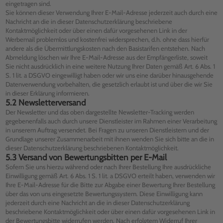
eingetragen sind.
Sie können dieser Verwendung Ihrer E-Mail-Adresse jederzeit auch durch eine
Nachricht an die in dieser Datenschutzerklärung beschriebene
Kontaktmöglichkeit oder über einen dafür vorgesehenen Link in der
Werbemail problemlos und kostenfrei widersprechen, d.h. ohne dass hierfür
andere als die Übermittlungskosten nach den Basistarifen entstehen. Nach
Abmeldung löschen wir Ihre E-Mail-Adresse aus der Empfängerliste, soweit
Sie nicht ausdrücklich in eine weitere Nutzung Ihrer Daten gemäß Art. 6 Abs. 1
S. 1 lit. a DSGVO eingewilligt haben oder wir uns eine darüber hinausgehende
Datenverwendung vorbehalten, die gesetzlich erlaubt ist und über die wir Sie
in dieser Erklärung informieren.
5.2 Newsletterversand
Der Newsletter und das oben dargestellte Newsletter-Tracking werden
gegebenenfalls auch durch unsere Dienstleister im Rahmen einer Verarbeitung
in unserem Auftrag versendet. Bei Fragen zu unseren Dienstleistern und der
Grundlage unserer Zusammenarbeit mit ihnen wenden Sie sich bitte an die in
dieser Datenschutzerklärung beschriebenen Kontaktmöglichkeit.
5.3 Versand von Bewertungsbitten per E-Mail
Sofern Sie uns hierzu während oder nach Ihrer Bestellung Ihre ausdrückliche
Einwilligung gemäß Art. 6 Abs. 1 S. 1 lit. a DSGVO erteilt haben, verwenden wir
Ihre E-Mail-Adresse für die Bitte zur Abgabe einer Bewertung Ihrer Bestellung
über das von uns eingesetzte Bewertungssystem. Diese Einwilligung kann
jederzeit durch eine Nachricht an die in dieser Datenschutzerklärung
beschriebene Kontaktmöglichkeit oder über einen dafür vorgesehenen Link in
der Bewertungsbitte widerrufen werden. Nach erfolgtem Widerruf Ihrer