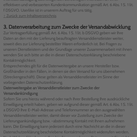
effektiven und verbesserten Kundenkommunikation gemäß Art. 6 Abs. 1 S. 1 lit.
f DSGVO. Userlike ist in unserem Auftrag für uns tätig.
↑ Zurück zum Inhaltsverzeichnis
3. Datenverarbeitung zum Zwecke der Versandabwicklung
Zur Vertragserfüllung gemäß Art. 6 Abs. 1 S. 1 lit. b DSGVO geben wir Ihre
Daten an den mit der Lieferung beauftragten Versanddienstleister weiter,
soweit dies zur Lieferung bestellter Waren erforderlich ist. Bei Fragen zu
unseren Dienstleistern und der Grundlage unserer Zusammenarbeit mit ihnen
wenden Sie sich bitte an die in dieser Datenschutzerklärung beschriebene
Kontaktmöglichkeit.
Entsprechendes gilt für die Datenweitergabe an unsere Hersteller bzw.
Großhändler in den Fällen, in denen sie den Versand für uns übernehmen
(Streckengeschäft). Diese gelten als Versanddienstleister im Sinne der
vorliegenden Datenschutzerklärung.
Datenweitergabe an Versanddienstleister zum Zwecke der
Versandankündigung
Sofern Sie uns hierzu während oder nach Ihrer Bestellung Ihre ausdrückliche
Einwilligung erteilt haben, geben wir aufgrund dieser gemäß Art. 6 Abs. 1 S. 1 lit.
a DSGVO Ihre E-Mail-Adresse und Telefonnummer an den ausgewählten
Versanddienstleister weiter, damit dieser vor Zustellung zum Zwecke der
Lieferungsankündigung bzw. -abstimmung Kontakt mit Ihnen aufnehmen
kann. Die Einwilligung kann jederzeit durch eine Nachricht an die in dieser
Datenschutzerklärung beschriebene Kontaktmöglichkeit widerrufen werden.