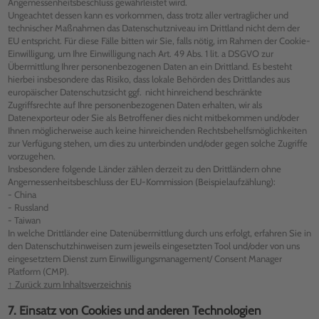
Angemessenheitsbeschluss gewährleistet wird.
Ungeachtet dessen kann es vorkommen, dass trotz aller vertraglicher und
technischer Maßnahmen das Datenschutzniveau im Drittland nicht dem der
EU entspricht. Für diese Fälle bitten wir Sie, falls nötig, im Rahmen der Cookie-
Einwilligung, um Ihre Einwilligung nach Art. 49 Abs. 1 lit. a DSGVO zur
Übermittlung Ihrer personenbezogenen Daten an ein Drittland. Es besteht
hierbei insbesondere das Risiko, dass lokale Behörden des Drittlandes aus
europäischer Datenschutzsicht ggf. nicht hinreichend beschränkte
Zugriffsrechte auf Ihre personenbezogenen Daten erhalten, wir als
Datenexporteur oder Sie als Betroffener dies nicht mitbekommen und/oder
Ihnen möglicherweise auch keine hinreichenden Rechtsbehelfsmöglichkeiten
zur Verfügung stehen, um dies zu unterbinden und/oder gegen solche Zugriffe
vorzugehen.
Insbesondere folgende Länder zählen derzeit zu den Drittländern ohne
Angemessenheitsbeschluss der EU-Kommission (Beispielaufzählung):
- China
- Russland
- Taiwan
In welche Drittländer eine Datenübermittlung durch uns erfolgt, erfahren Sie in
den Datenschutzhinweisen zum jeweils eingesetzten Tool und/oder von uns
eingesetztem Dienst zum Einwilligungsmanagement/ Consent Manager
Platform (CMP).
↑ Zurück zum Inhaltsverzeichnis
7. Einsatz von Cookies und anderen Technologien