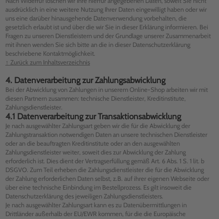
Nach Widerruf löschen wir Ihre hierfür angegebenen Daten, soweit Sie nicht
ausdrücklich in eine weitere Nutzung Ihrer Daten eingewilligt haben oder wir
uns eine darüber hinausgehende Datenverwendung vorbehalten, die
gesetzlich erlaubt ist und über die wir Sie in dieser Erklärung informieren. Bei
Fragen zu unseren Dienstleistern und der Grundlage unserer Zusammenarbeit
mit ihnen wenden Sie sich bitte an die in dieser Datenschutzerklärung
beschriebene Kontaktmöglichkeit.
↑ Zurück zum Inhaltsverzeichnis
4. Datenverarbeitung zur Zahlungsabwicklung
Bei der Abwicklung von Zahlungen in unserem Online-Shop arbeiten wir mit
diesen Partnern zusammen: technische Dienstleister, Kreditinstitute,
Zahlungsdienstleister.
4.1 Datenverarbeitung zur Transaktionsabwicklung
Je nach ausgewählter Zahlungsart geben wir die für die Abwicklung der
Zahlungstransaktion notwendigen Daten an unsere technischen Dienstleister
oder an die beauftragten Kreditinstitute oder an den ausgewählten
Zahlungsdienstleister weiter, soweit dies zur Abwicklung der Zahlung
erforderlich ist. Dies dient der Vertragserfüllung gemäß Art. 6 Abs. 1 S. 1 lit. b
DSGVO. Zum Teil erheben die Zahlungsdienstleister die für die Abwicklung
der Zahlung erforderlichen Daten selbst, z.B. auf ihrer eigenen Webseite oder
über eine technische Einbindung im Bestellprozess. Es gilt insoweit die
Datenschutzerklärung des jeweiligen Zahlungsdienstleisters.
Je nach ausgewählter Zahlungsart kann es zu Datenübermittlungen in
Drittländer außerhalb der EU/EWR kommen, für die die Europäische