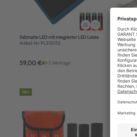
Faltmatte LED mit integrierter LED Leiste
Wagenheber
Artikel-Nr: PL315053
Artikel-Nr
59,00 €
214,00 
1-2 Werktage
NEU
NEU