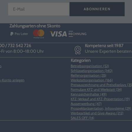
ABONNIEREN
Zahlungsarten ohne Skonto
0 / 732 542 726
Kompetenz seit 1987
Fr von 8:00–18:00 Uhr
Unsere Experten beraten
Kategorien
o
Betriebsorganisation (52)
Schlüsselorganisation (140)
Reifenorganisation (35)
-Konto anlegen
Werkstattorganisation (166)
Preisauszeichnung und Preisdisplays (35
Formulare KFZ und Werkstatt (34)
Kennzeichenhalter (49)
KFZ-Verkauf und KFZ-Präsentation (19)
Aussenwerbung (47)
Prospektpräsentation, Infosysteme (29)
Werbeartikel und Give-Aways (212)
SALES OFF (14)