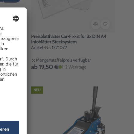
Preisblatthalter Car-Fix-3: für 3x DIN A4
Infoblätter Stecksystem
Artikel-Nr: 1371077
Mengenstaffelpreis verfügbar
ab 19,50 €
1-2 Werktage
NEU