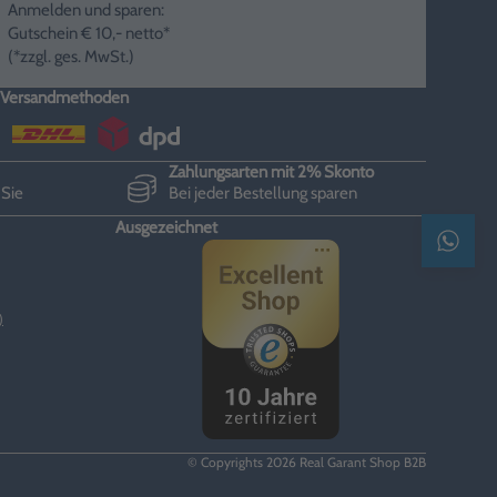
Anmelden und sparen:
Gutschein € 10,- netto*
(*zzgl. ges. MwSt.)
Versandmethoden
Zahlungsarten mit 2% Skonto
 Sie
Bei jeder Bestellung sparen
Ausgezeichnet
Kontak
)
© Copyrights 2026 Real Garant Shop B2B