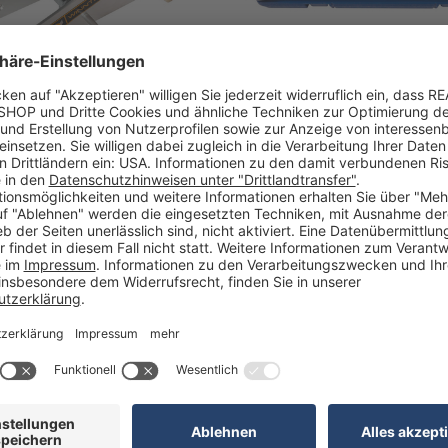
 ALU Tragkraft 1,35 t
Drehmomentschlüssel mit
Ratschenfunktion
: PL430765
Artikel-Nr: PL410995
€
3-5 Werktage
50,90 €
3-5 Werktage
NEU