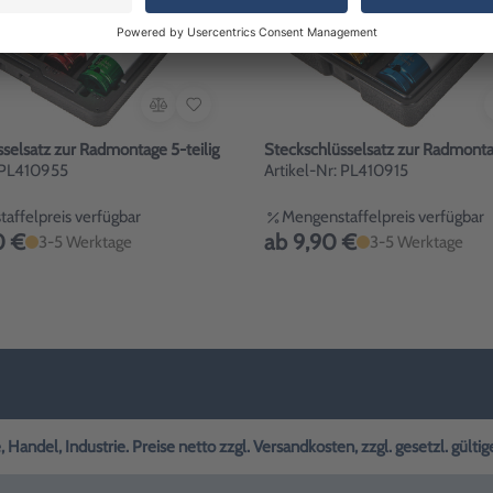
selsatz zur Radmontage 5-teilig
Steckschlüsselsatz zur Radmontag
: PL410955
Artikel-Nr: PL410915
affelpreis verfügbar
Mengenstaffelpreis verfügbar
0 €
ab 9,90 €
3-5 Werktage
3-5 Werktage
andel, Industrie. Preise netto zzgl. Versandkosten, zzgl. gesetzl. gülti