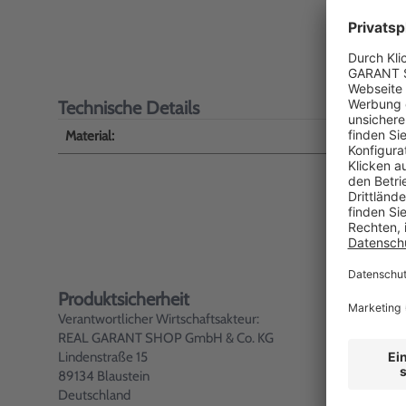
Technische Details
Material:
Dru
Produktsicherheit
Verantwortlicher Wirtschaftsakteur:
REAL GARANT SHOP GmbH & Co. KG
Lindenstraße 15
89134 Blaustein
Deutschland