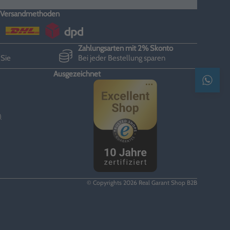
Versandmethoden
Zahlungsarten mit 2% Skonto
 Sie
Bei jeder Bestellung sparen
Ausgezeichnet
Kontak
)
© Copyrights 2026 Real Garant Shop B2B