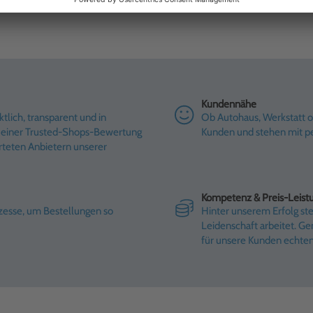
Kundennähe
tlich, transparent und in
Ob Autohaus, Werkstatt od
it einer Trusted-Shops-Bewertung
Kunden und stehen mit pe
rteten Anbietern unserer
Kompetenz & Preis-Leist
ozesse, um Bestellungen so
Hinter unserem Erfolg st
Leidenschaft arbeitet. G
für unsere Kunden echte