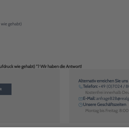
 wie gehabt)
aufdruck wie gehabt) "? Wir haben die Antwort!
Alternativ erreichen Sie uns
Telefon:
+49 (0)7024 / 
R
Kostenfrei innerhalb De
E-Mail:
anfrageB2B@realg
Unsere Geschäftszeiten
Montag bis Freitag: 8:0