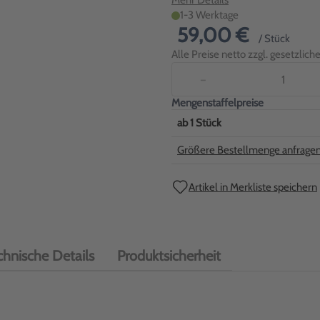
Mehr Details
1-3 Werktage
59,00 €
/ Stück
Alle Preise netto zzgl. gesetzlic
−
Mengenstaffelpreise
ab
1
Stück
Größere Bestellmenge anfrage
Artikel in Merkliste speichern
chnische Details
Produktsicherheit