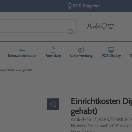
RGS-Ratgeber
Kennzeichenhalter
Formulare
Außenwerbung
POS Display
T
beaufdruck wie gehabt)
Einrichtkosten Di
gehabt)
Artikel-Nr: 70093/EINRICHT
Material:
Druck nach 4C-Euroskal