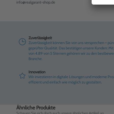
info@realgarant-shop.de
Zuverlässigkeit
Zuverlässigkeit können Sie von uns versprechen – pünk
geprüfter Qualität. Das bestätigen unsere Kunden: M
von 4.89 von 5 Sternen gehören wir zu den bestbewe
Branche.
Innovation
Wir investieren in digitale Lösungen und moderne Pr
effizient und einfach wie möglich zu gestalten.
Ähnliche Produkte
Schauen Sie sich doch auch unsere ähnlichen Artikel an.