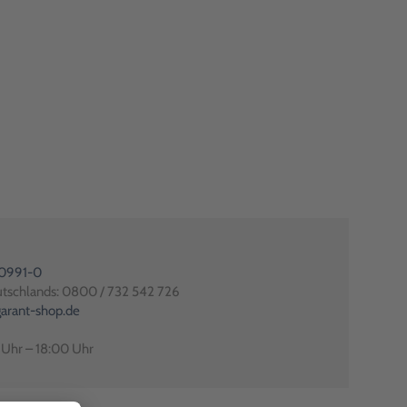
80991-0
utschlands: 0800 / 732 542 726
arant-shop.de
0 Uhr – 18:00 Uhr