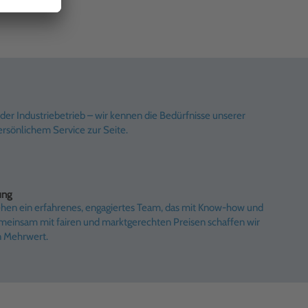
er Industriebetrieb – wir kennen die Bedürfnisse unserer
rsönlichem Service zur Seite.
ung
ehen ein erfahrenes, engagiertes Team, das mit Know-how und
emeinsam mit fairen und marktgerechten Preisen schaffen wir
n Mehrwert.