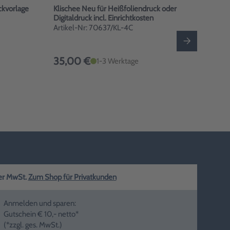
ckvorlage
Klischee Neu für Heißfoliendruck oder
Klisc
Digitaldruck incl. Einrichtkosten
Domi
Artikel-Nr: 70637/KL-4C
Arti
35,00 €
30
1-3 Werktage
ger MwSt.
Zum Shop für Privatkunden
Anmelden und sparen:
Gutschein € 10,- netto*
(*zzgl. ges. MwSt.)