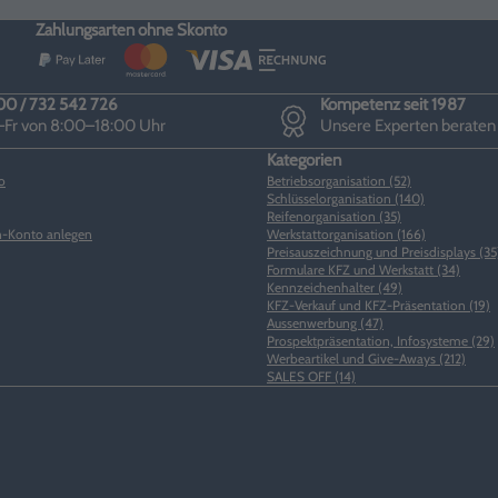
Zahlungsarten ohne Skonto
0 / 732 542 726
Kompetenz seit 1987
Fr von 8:00–18:00 Uhr
Unsere Experten beraten
Kategorien
o
Betriebsorganisation (52)
Schlüsselorganisation (140)
Reifenorganisation (35)
-Konto anlegen
Werkstattorganisation (166)
Preisauszeichnung und Preisdisplays (35
Formulare KFZ und Werkstatt (34)
Kennzeichenhalter (49)
KFZ-Verkauf und KFZ-Präsentation (19)
Aussenwerbung (47)
Prospektpräsentation, Infosysteme (29)
Werbeartikel und Give-Aways (212)
SALES OFF (14)