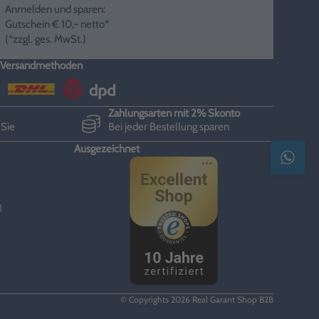
Anmelden und sparen:
Gutschein € 10,- netto*
(*zzgl. ges. MwSt.)
Versandmethoden
Zahlungsarten mit 2% Skonto
 Sie
Bei jeder Bestellung sparen
Ausgezeichnet
Kontak
)
© Copyrights 2026 Real Garant Shop B2B