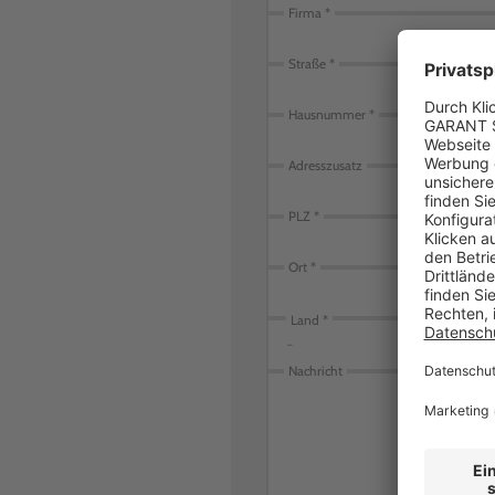
Firma
Straße
Hausnummer
Adresszusatz
PLZ
Ort
Land
-
Nachricht