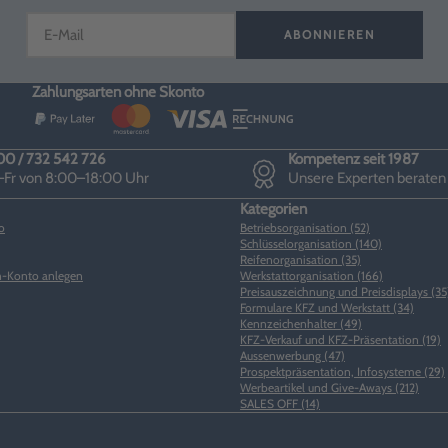
ABONNIEREN
Zahlungsarten ohne Skonto
0 / 732 542 726
Kompetenz seit 1987
Fr von 8:00–18:00 Uhr
Unsere Experten beraten
Kategorien
o
Betriebsorganisation (52)
Schlüsselorganisation (140)
Reifenorganisation (35)
-Konto anlegen
Werkstattorganisation (166)
Preisauszeichnung und Preisdisplays (35
Formulare KFZ und Werkstatt (34)
Kennzeichenhalter (49)
KFZ-Verkauf und KFZ-Präsentation (19)
Aussenwerbung (47)
Prospektpräsentation, Infosysteme (29)
Werbeartikel und Give-Aways (212)
SALES OFF (14)