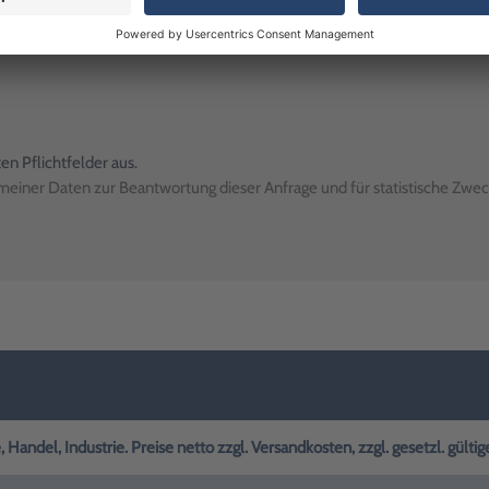
ten Pflichtfelder aus.
einer Daten zur Beantwortung dieser Anfrage und für statistische Zwec
Email
Lassen Sie den Wert unverändert
andel, Industrie. Preise netto zzgl. Versandkosten, zzgl. gesetzl. gülti