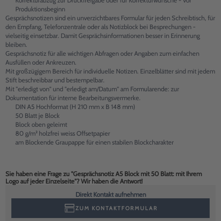
Korrekturabzug zur Druckfreigabe oder für Korrekturwünsche - vor
Produktionsbeginn
Gesprächsnotizen sind ein unverzichtbares Formular für jeden Schreibtisch, für
den Empfang, Telefonzentrale oder als Notizblock bei Besprechungen -
vielseitig einsetzbar. Damit Gesprächsinformationen besser in Erinnerung
bleiben.
Gesprächsnotiz für alle wichtigen Abfragen oder Angaben zum einfachen
Ausfüllen oder Ankreuzen.
Mit großzügigem Bereich für individuelle Notizen. Einzelblätter sind mit jedem
Stift beschreibbar und bestempelbar.
Mit "erledigt von" und "erledigt am/Datum" am Formularende: zur
Dokumentation für interne Bearbeitungsvermerke.
DIN A5 Hochformat (H 210 mm x B 148 mm)
50 Blatt je Block
Block oben geleimt
80 g/m² holzfrei weiss Offsetpapier
am Blockende Graupappe für einen stabilen Blockcharakter
Sie haben eine Frage zu "Gesprächsnotiz A5 Block mit 50 Blatt: mit Ihrem
Logo auf jeder Einzelseite"? Wir haben die Antwort!
Direkt Kontakt aufnehmen
ZUM KONTAKTFORMULAR