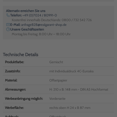
Alternativ erreichen Sie uns
Telefon:
+49 (0)7024 / 80991-0
Kostenfrei innerhalb Deutschlands: 0800 / 732 542 726
E-Mail:
anfrageB2B@realgarant-shop.de
Unsere Geschäftszeiten
Montag bis Freitag: 8:00 Uhr – 18:00 Uhr
Technische Details
Produktfarbe:
Gemischt
Zusatzinfo:
mit Individualdruck 4C-Euroska
Material:
Offsetpapier
Abmessungen:
H: 210 x B: 148 mm - DIN A5 Hochformat
Werbeanbringung möglich:
Vorderseite
Werbefläche:
rechts oben H 24 x B 87 mm
Aufdruck:
Offsetdruck