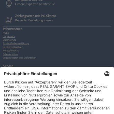
Unsere Experten beraten Sie
Zahlungsarten mit 2% Skonto
Bei jeder Bestellung sparen
Informationen
AGBs
Impressum
Datenschutz
Barrierefreiheitserklärung
Batterierücknahme
Rückgaberecht
Zahlungsarten
Versandkosten und Lieferzeiten
Service
Kunden-Konto
Warenkorb
Merkliste
Neues Kunden-Konto anlegen
Newsletter
Kontakt
FAQs
Über uns
Kategorien
Betriebsorganisation (52)
Schlüsselorganisation (140)