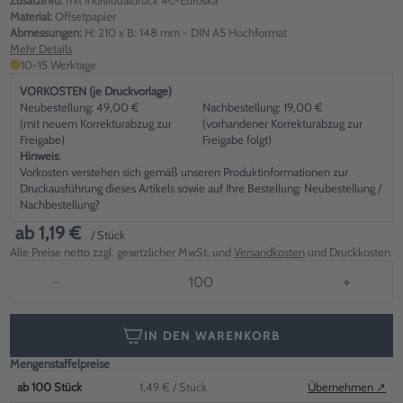
Zusatzinfo:
mit Individualdruck 4C-Euroska
Material:
Offsetpapier
Abmessungen:
H: 210 x B: 148 mm - DIN A5 Hochformat
Mehr Details
10-15 Werktage
VORKOSTEN (je Druckvorlage)
Neubestellung: 49,00 €
Nachbestellung: 19,00 €
(mit neuem Korrekturabzug zur
(vorhandener Korrekturabzug zur
Freigabe)
Freigabe folgt)
Hinweis
:
Vorkosten verstehen sich gemäß unseren Produktinformationen zur
Druckausführung dieses Artikels sowie auf Ihre Bestellung: Neubestellung /
Nachbestellung?
ab
1,19 €
/ Stück
Alle Preise netto zzgl. gesetzlicher MwSt. und
Versandkosten
und Druckkosten
−
+
IN DEN WARENKORB
Mengenstaffelpreise
ab
100
Stück
1,49 €
/ Stück
Übernehmen ↗