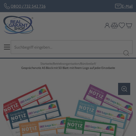
0800 / 732 542 726
E-Mail
Startseite
Betriebsorganisation
Bürobedarf
Gesprächsnotiz A5 Block mit 50 Blatt: mit Ihrem Logo auf jeder Einzelseite