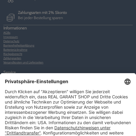
Zahlungsarten mit 2% Skonto
Bei jeder Bestellung sparen
Informationen
AGBs
Impressum
Datenschutz
Barrierefreiheitserklärung
Batterierücknahme
Rückgaberecht
Zahlungsarten
Versandkosten und Lieferzeiten
Service
Kunden-Konto
Warenkorb
Merkliste
Neues Kunden-Konto anlegen
Newsletter
Kontakt
FAQs
Über uns
Kategorien
Betriebsorganisation (52)
Schlüsselorganisation (140)
Reifenorganisation (35)
Werkstattorganisation (166)