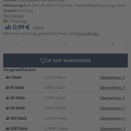
Material:
Polypropylen/ Klettverschluss
Abmessungen:
H: 249 x B: 330 x T: 30 mm - Verschlußlasche an langer Seite
Gewicht:
0.033 kg
Mehr Details
1-2 Werktage
ab
0,99 €
/ Stück
Alle Preise netto zzgl. gesetzlicher MwSt. und
Versandkosten
−
+
IN DEN WARENKORB
Mengenstaffelpreise
ab
1
Stück
1,25 €
/ Stück
Übernehmen ↗
ab
10
Stück
1,19 €
/ Stück
Übernehmen ↗
ab
30
Stück
1,15 €
/ Stück
Übernehmen ↗
ab
50
Stück
1,12 €
/ Stück
Übernehmen ↗
ab
100
Stück
1,09 €
/ Stück
Übernehmen ↗
ab
200
Stück
0,99 €
/ Stück
Übernehmen ↗