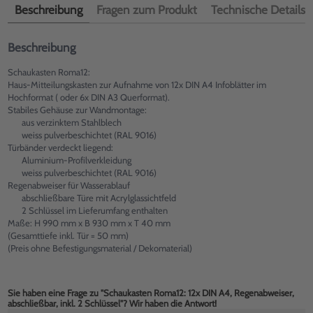
Beschreibung
Fragen zum Produkt
Technische Details
Beschreibung
Schaukasten Roma12:
Haus-Mitteilungskasten zur Aufnahme von 12x DIN A4 Infoblätter im
Hochformat ( oder 6x DIN A3 Querformat).
Stabiles Gehäuse zur Wandmontage:
aus verzinktem Stahlblech
weiss pulverbeschichtet (RAL 9016)
Türbänder verdeckt liegend:
Aluminium-Profilverkleidung
weiss pulverbeschichtet (RAL 9016)
Regenabweiser für Wasserablauf
abschließbare Türe mit Acrylglassichtfeld
2 Schlüssel im Lieferumfang enthalten
Maße: H 990 mm x B 930 mm x T 40 mm
(Gesamttiefe inkl. Tür = 50 mm)
(Preis ohne Befestigungsmaterial / Dekomaterial)
Sie haben eine Frage zu "Schaukasten Roma12: 12x DIN A4, Regenabweiser,
abschließbar, inkl. 2 Schlüssel"? Wir haben die Antwort!