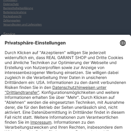
Datenschutz
Barrierefreiheitserklärung
Batterierücknahme
Rückgaberecht
Zahlungsarten
Versandkosten und Lieferzeiten
Service
Kunden-Konto
Warenkorb
Merkliste
Neues Kunden-Konto anlegen
Newsletter
Kontakt
FAQs
Über uns
Kategorien
Betriebsorganisation (52)
Schlüsselorganisation (140)
Reifenorganisation (35)
Werkstattorganisation (166)
Preisauszeichnung und Preisdisplays (35)
Formulare KFZ und Werkstatt (34)
Kennzeichenhalter (49)
KFZ-Verkauf und KFZ-Präsentation (19)
Aussenwerbung (47)
Prospektpräsentation, Infosysteme (29)
Werbeartikel und Give-Aways (212)
SALES OFF (14)