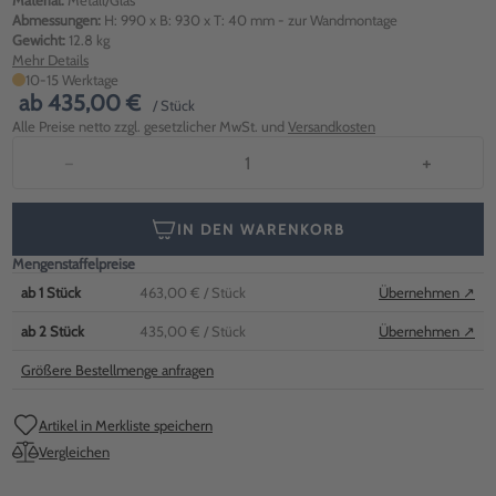
Material:
Metall/Glas
Abmessungen:
H: 990 x B: 930 x T: 40 mm - zur Wandmontage
Gewicht:
12.8 kg
Mehr Details
10-15 Werktage
ab
435,00 €
/ Stück
Alle Preise netto zzgl. gesetzlicher MwSt. und
Versandkosten
−
+
IN DEN WARENKORB
Mengenstaffelpreise
ab
1
Stück
463,00 €
/ Stück
Übernehmen ↗
ab
2
Stück
435,00 €
/ Stück
Übernehmen ↗
Größere Bestellmenge anfragen
Artikel in Merkliste speichern
Vergleichen