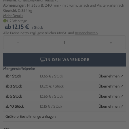
Material:
Kunststoff/Kartonverstärkt
Abmessungen:
H: 365 x B: 240 mm - mit Formularfach und Visitenkartenfach
Gewicht:
0.354 kg
Mehr Details
1-2 Werktage
ab
12,15 €
/ Stück
Alle Preise netto zzgl. gesetzlicher MwSt. und
Versandkosten
−
+
IN DEN WARENKORB
Mengenstaffelpreise
ab
1
Stück
13,65 €
/ Stück
Übernehmen ↗
ab
3
Stück
13,20 €
/ Stück
Übernehmen ↗
ab
5
Stück
12,65 €
/ Stück
Übernehmen ↗
ab
10
Stück
12,15 €
/ Stück
Übernehmen ↗
Größere Bestellmenge anfragen