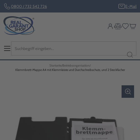
0800 / 732 542 726
E-Mail
Startseite
Betriebsorganisation
Klemmbrett-Mappe A4 mit Klemmleiste und Durchschreibschutz, und 2 Steckfächer