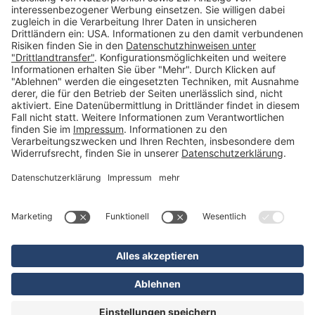
Kategorien
Betriebsorganisation (52)
Schlüsselorganisation (140)
Reifenorganisation (35)
Werkstattorganisation (166)
Preisauszeichnung und Preisdisplays (35)
Formulare KFZ und Werkstatt (34)
Kennzeichenhalter (49)
KFZ-Verkauf und KFZ-Präsentation (19)
Aussenwerbung (47)
Prospektpräsentation, Infosysteme (29)
Werbeartikel und Give-Aways (212)
SALES OFF (14)
Ausgezeichnet
* Alle Preise inkl. deutscher MwSt., zzgl. Versandkosten
** Unverbindliche Preisempfehlung des Herstellers