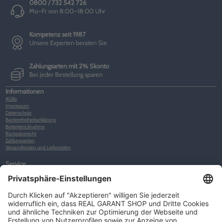
0800 / 732 542 726
Mo–Fr von 8:00–18:00 Uhr
Kompetenz seit 1987
Unsere Experten beraten Sie
Zahlungsarten mit 2% Skonto
Bei jeder Bestellung sparen
Informationen
AGBs
Impressum
Datenschutz
Barrierefreiheitserklärung
Batterierücknahme
Rückgaberecht
Zahlungsarten
Versandkosten und Lieferzeiten
Service
Kunden-Konto
Warenkorb
Merkliste
Neues Kunden-Konto anlegen
Newsletter
Kontakt
FAQs
Über uns