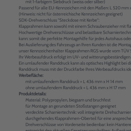
mit 1-farbigem Siebdruck (weiss oder silber)
Passend für alle EU-Kennzeichen mit den Maßen: L 520 mm
(Hinweis: nicht für österreichische Kennzeichen geeignet)
SDK-Drehverschluss "Steckdose mit Kerbe":
Klapprahmen kann sowohl mit einem Schraubenzieher mit fla
Hochwertige Drehverschlüsse und belastbare Scharniertechni
kann: somit die perfekte Montagehilfe für jedes Autohaus od
Bei Auslieferung des Fahrzeugs an Ihren Kunden ist die Mont
unser Kennzeichenhalter Klapprahmen RGS wurde vom TÜV S
Ihr Werbeaufdruck erfolgt im UV- und witterungsbeständigen 
Ein umlaufender Randdruck kann als optisches Highlight bei
Randdruck muss mit der Druckfarbe Ihres Werbeaufdrucks ident
Werbefläche:
mit umlaufendem Randdruck = L 436 mm x H 14 mm
ohne umlaufendem Randdruck = L 436 mm x H 17 mm
Produktdetails:
Material: Polypropylen, biegsam und bruchfest
für Montage an gerundeten Stoßstangen geeignet
verdeckte Scharniertechnik: voll integrierte Drehscharnie
durchgehendes Klapprahmen-Oberteil für eine ansprech
Drehverschlüsse von Vorderseite bedienbar: kein Hantier
entspricht den aktuellen Gesetzesvorschriften: Außenkan