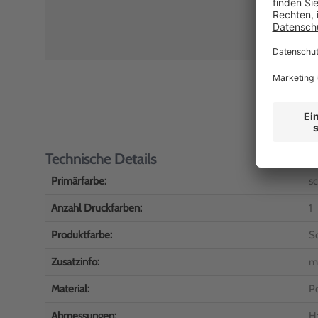
Technische Details
Primärfarbe:
s
Anzahl Druckfarben:
1
Produktfarbe:
S
Zusatzinfo:
mi
Material:
P
Abmessungen:
H