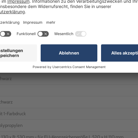
Unsere Geschäftszeiten
Montag bis Freitag: 8:0
chwarz
chwarz
t 1-Farbdruck
olypropylen
: 130 x B: 530 mm - für EU-Kennzeichengröße L 520 x H 110 mm