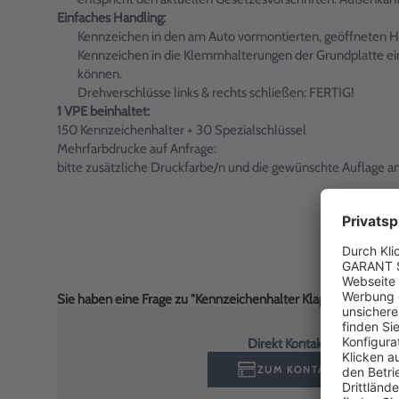
Einfaches Handling:
Kennzeichen in den am Auto vormontierten, geöffneten H
Kennzeichen in die Klemmhalterungen der Grundplatte ein
können.
Drehverschlüsse links & rechts schließen: FERTIG!
1 VPE beinhaltet:
150 Kennzeichenhalter + 30 Spezialschlüssel
Mehrfarbdrucke auf Anfrage:
bitte zusätzliche Druckfarbe/n und die gewünschte Auflage an
Sie haben eine Frage zu "Kennzeichenhalter Klapprahmen RGS
Direkt Kontakt aufnehmen
ZUM KONTAKTFORMULA