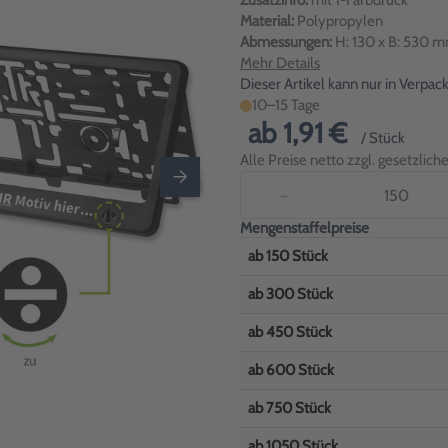
Zusatzinfo:
mit 1-Farbdruck
Material:
Polypropylen
Abmessungen:
H: 130 x B: 530 
Mehr Details
Dieser Artikel kann nur in Verpa
10–15 Tage
ab
1,91 €
/ Stück
Alle Preise netto zzgl. gesetzlic
−
Mengenstaffelpreise
ab
150
Stück
ab
300
Stück
ab
450
Stück
ab
600
Stück
ab
750
Stück
ab
1050
Stück