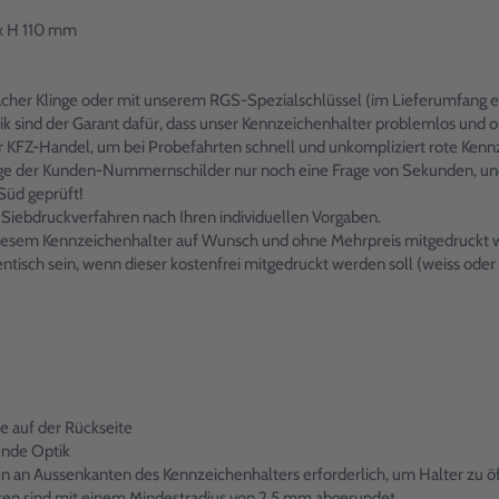
 x H 110 mm
cher Klinge oder mit unserem RGS-Spezialschlüssel (im Lieferumfang e
k sind der Garant dafür, dass unser Kennzeichenhalter problemlos und
er KFZ-Handel, um bei Probefahrten schnell und unkompliziert rote Ken
age der Kunden-Nummernschilder nur noch eine Frage von Sekunden, und d
üd geprüft!
Siebdruckverfahren nach Ihren individuellen Vorgaben.
 diesem Kennzeichenhalter auf Wunsch und ohne Mehrpreis mitgedruckt 
isch sein, wenn dieser kostenfrei mitgedruckt werden soll (weiss oder s
re auf der Rückseite
ende Optik
en an Aussenkanten des Kennzeichenhalters erforderlich, um Halter zu 
ten sind mit einem Mindestradius von 2,5 mm abgerundet