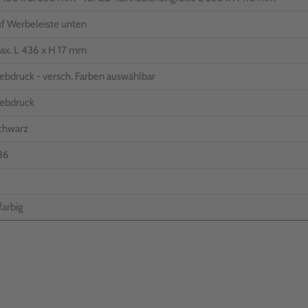
uf Werbeleiste unten
ax. L 436 x H 17 mm
ebdruck - versch. Farben auswählbar
iebdruck
chwarz
36
farbig