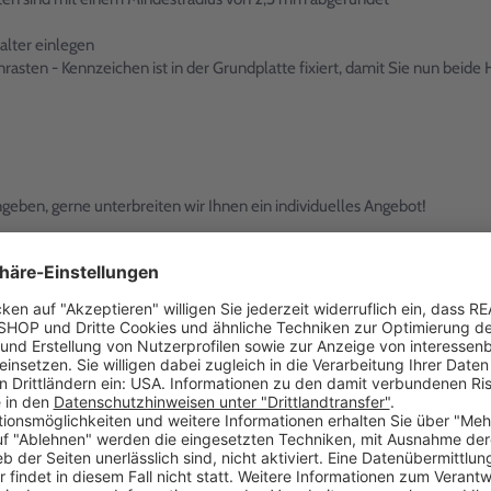
alter einlegen
rasten - Kennzeichen ist in der Grundplatte fixiert, damit Sie nun be
geben, gerne unterbreiten wir Ihnen ein individuelles Angebot!
: mit SDK-Drehverschluss mit 1-Farbdruck"? Wir haben die Antwort!
Alternativ erreichen Sie uns
Telefon:
+49 (0)7024 / 
R
Kostenfrei innerhalb De
E-Mail:
anfrageB2B@realg