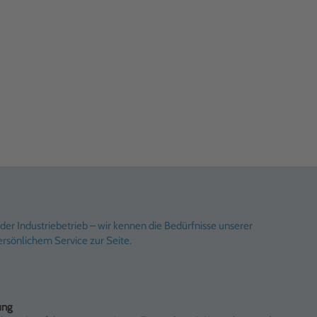
er Industriebetrieb – wir kennen die Bedürfnisse unserer
rsönlichem Service zur Seite.
ung