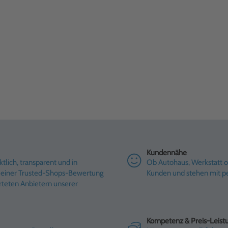
Kundennähe
tlich, transparent und in
Ob Autohaus, Werkstatt od
it einer Trusted-Shops-Bewertung
Kunden und stehen mit pe
rteten Anbietern unserer
Kompetenz & Preis-Leist