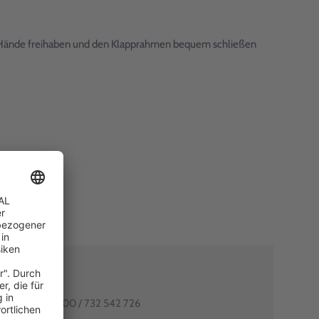
ide Hände freihaben und den Klapprahmen bequem schließen
80991-0
utschlands: 0800 / 732 542 726
arant-shop.de