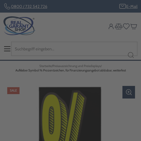
0800 / 732 542 726
E-Mail
Startseite
Preisauszeichnung und Preisdisplays
Aufkleber Symbol % Prozentzeichen, für Finanzierungsangebot ablösbar, wetterfest
SALE