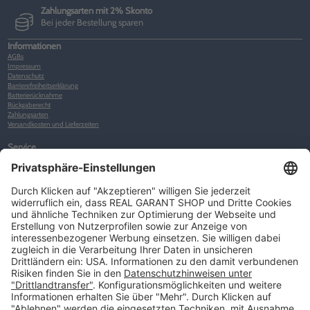
Zahlungsarten mit 2% Skonto
Bei jeder Bestellung sparen
Informationen
AGBs
Impressum
Datenschutz
Barrierefreiheitserklärung
Batterierücknahme
Rückgaberecht
Zahlungsarten
Versandkosten und Lieferzeiten
Service
Kunden-Konto
Warenkorb
Merkliste
Neues Kunden-Konto anlegen
Newsletter
Kontakt
FAQs
Über uns
Kategorien
Betriebsorganisation (52)
Schlüsselorganisation (140)
Reifenorganisation (35)
Werkstattorganisation (166)
Preisauszeichnung und Preisdisplays (35)
Formulare KFZ und Werkstatt (34)