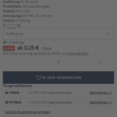
Ausführung:
% (Prozent)
Produktfarbe:
Schwarz/Neongelb
Material:
PVC-Folie
Abmessungen:
H: 190 x B: 100 mm
Gewicht:
0.005 kg
Mehr Details
Variante
% (Prozent)
1-3 Werktage
ab
0,25 €
0,39 €
/ Stück
Alle Preise netto zzgl. gesetzlicher MwSt. und
Versandkosten
−
+
IN DEN WARENKORB
Mengenstaffelpreise
ab
1
Stück
0,29 €
/ Stück
Übernehmen ↗
statt 0,39 € / Stück
ab
10
Stück
0,25 €
/ Stück
Übernehmen ↗
statt 0,35 € / Stück
Größere Bestellmenge anfragen