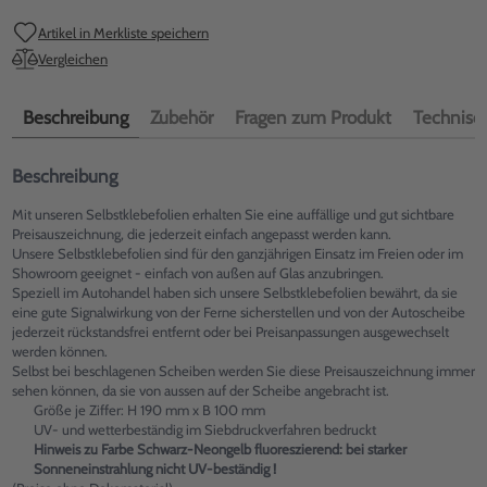
Artikel in Merkliste speichern
Vergleichen
Beschreibung
Zubehör
Fragen zum Produkt
Technisch
Beschreibung
Mit unseren Selbstklebefolien erhalten Sie eine auffällige und gut sichtbare
Preisauszeichnung, die jederzeit einfach angepasst werden kann.
Unsere Selbstklebefolien sind für den ganzjährigen Einsatz im Freien oder im
Showroom geeignet - einfach von außen auf Glas anzubringen.
Speziell im Autohandel haben sich unsere Selbstklebefolien bewährt, da sie
eine gute Signalwirkung von der Ferne sicherstellen und von der Autoscheibe
jederzeit rückstandsfrei entfernt oder bei Preisanpassungen ausgewechselt
werden können.
Selbst bei beschlagenen Scheiben werden Sie diese Preisauszeichnung immer
sehen können, da sie von aussen auf der Scheibe angebracht ist.
Größe je Ziffer: H 190 mm x B 100 mm
UV- und wetterbeständig im Siebdruckverfahren bedruckt
Hinweis zu Farbe Schwarz-Neongelb fluoreszierend: bei starker
Sonneneinstrahlung nicht UV-beständig !