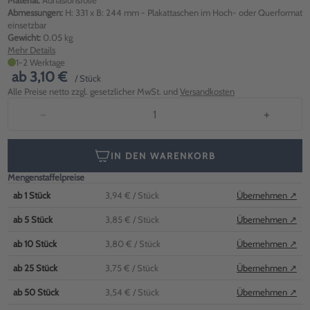
Material:
Adhäsionsfolie
Abmessungen:
H: 331 x B: 244 mm - Plakattaschen im Hoch- oder Querformat
einsetzbar
Gewicht:
0.05 kg
Mehr Details
1-2 Werktage
ab
3,10 €
/ Stück
Alle Preise netto zzgl. gesetzlicher MwSt. und
Versandkosten
−
+
IN DEN WARENKORB
Mengenstaffelpreise
ab
1
Stück
3,94 €
/ Stück
Übernehmen ↗
ab
5
Stück
3,85 €
/ Stück
Übernehmen ↗
ab
10
Stück
3,80 €
/ Stück
Übernehmen ↗
ab
25
Stück
3,75 €
/ Stück
Übernehmen ↗
ab
50
Stück
3,54 €
/ Stück
Übernehmen ↗