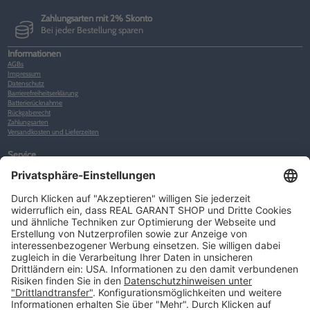
Zahlungsarten mit 2% Skonto
Bei jeder Bestellung sparen
Informationen
AGBs
Impressum
Datenschutz
Barrierefreiheitserklärung
Batterierücknahme
Rückgaberecht
Zahlungsarten
Versandkosten und Lieferzeiten
Service
Kunden-Konto
Warenkorb
Merkliste
Neues Kunden-Konto anlegen
Newsletter
Kontakt
FAQs
Über uns
Kategorien
Betriebsorganisation (52)
Schlüsselorganisation (140)
Reifenorganisation (35)
Werkstattorganisation (166)
Preisauszeichnung und Preisdisplays (35)