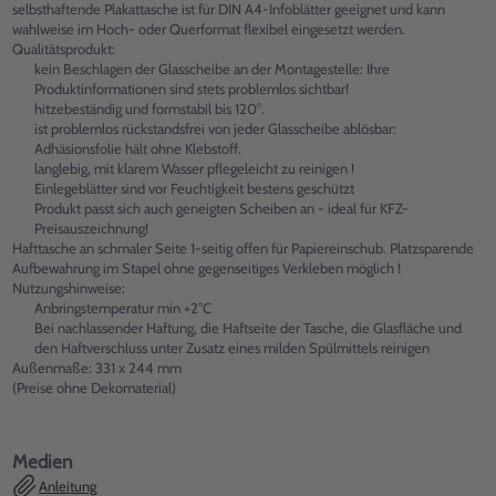
selbsthaftende Plakattasche ist für DIN A4-Infoblätter geeignet und kann
wahlweise im Hoch- oder Querformat flexibel eingesetzt werden.
Qualitätsprodukt:
kein Beschlagen der Glasscheibe an der Montagestelle: Ihre
Produktinformationen sind stets problemlos sichtbar!
hitzebeständig und formstabil bis 120°.
ist problemlos rückstandsfrei von jeder Glasscheibe ablösbar:
Adhäsionsfolie hält ohne Klebstoff.
langlebig, mit klarem Wasser pflegeleicht zu reinigen !
Einlegeblätter sind vor Feuchtigkeit bestens geschützt
Produkt passt sich auch geneigten Scheiben an - ideal für KFZ-
Preisauszeichnung!
Hafttasche an schmaler Seite 1-seitig offen für Papiereinschub. Platzsparende
Aufbewahrung im Stapel ohne gegenseitiges Verkleben möglich !
Nutzungshinweise:
Anbringstemperatur min +2°C
Bei nachlassender Haftung, die Haftseite der Tasche, die Glasfläche und
den Haftverschluss unter Zusatz eines milden Spülmittels reinigen
Außenmaße: 331 x 244 mm
(Preise ohne Dekomaterial)
Medien
Anleitung