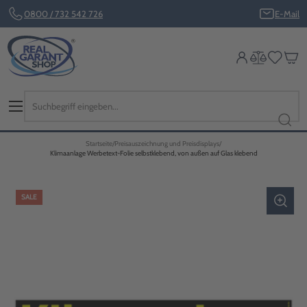
0800 / 732 542 726
E-Mail
Startseite
Preisauszeichnung und Preisdisplays
Klimaanlage Werbetext-Folie selbstklebend, von außen auf Glas klebend
SALE