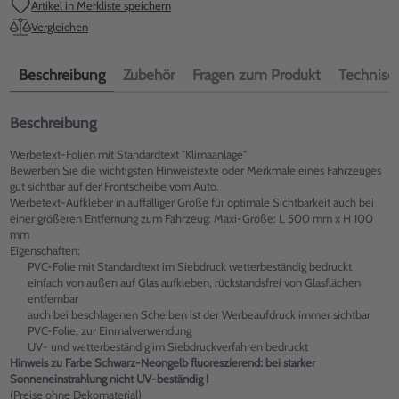
Artikel in Merkliste speichern
Vergleichen
Beschreibung
Zubehör
Fragen zum Produkt
Technisch
Beschreibung
Werbetext-Folien mit Standardtext "Klimaanlage"
Bewerben Sie die wichtigsten Hinweistexte oder Merkmale eines Fahrzeuges
gut sichtbar auf der Frontscheibe vom Auto.
Werbetext-Aufkleber in auffälliger Größe für optimale Sichtbarkeit auch bei
einer größeren Entfernung zum Fahrzeug: Maxi-Größe: L 500 mm x H 100
mm
Eigenschaften:
PVC-Folie mit Standardtext im Siebdruck wetterbeständig bedruckt
einfach von außen auf Glas aufkleben, rückstandsfrei von Glasflächen
entfernbar
auch bei beschlagenen Scheiben ist der Werbeaufdruck immer sichtbar
PVC-Folie, zur Einmalverwendung
UV- und wetterbeständig im Siebdruckverfahren bedruckt
Hinweis zu Farbe Schwarz-Neongelb fluoreszierend: bei starker
Sonneneinstrahlung nicht UV-beständig !
(Preise ohne Dekomaterial)