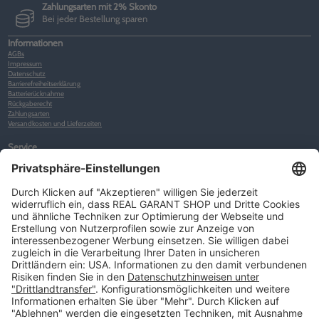
Zahlungsarten mit 2% Skonto
Bei jeder Bestellung sparen
Informationen
AGBs
Impressum
Datenschutz
Barrierefreiheitserklärung
Batterierücknahme
Rückgaberecht
Zahlungsarten
Versandkosten und Lieferzeiten
Service
Kunden-Konto
Warenkorb
Merkliste
Neues Kunden-Konto anlegen
Newsletter
Kontakt
FAQs
Über uns
Kategorien
Betriebsorganisation (52)
Schlüsselorganisation (140)
Reifenorganisation (35)
Werkstattorganisation (166)
Preisauszeichnung und Preisdisplays (35)
Formulare KFZ und Werkstatt (34)