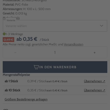
Produktfarbe:
Schwarz/Neongelb
Material:
PVC-Folie
Abmessungen:
H: 100 x L: 500 mm
Gewicht:
0.013 kg
Mehr Details
Variante
Variante wählen
1-3 Werktage
ab
0,35 €
0,49 €
/ Stück
Alle Preise netto zzgl. gesetzlicher MwSt. und
Versandkosten
−
+
IN DEN WARENKORB
Mengenstaffelpreise
ab
1
Stück
0,39 €
/ Stück
Übernehmen ↗
statt 0,49 € / Stück
ab
10
Stück
0,35 €
/ Stück
Übernehmen ↗
statt 0,45 € / Stück
Größere Bestellmenge anfragen