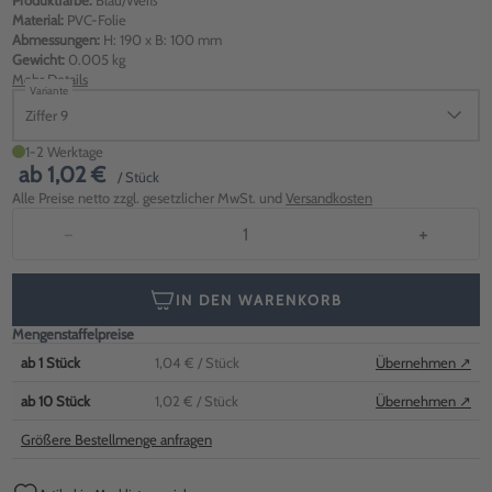
Produktfarbe:
Blau/Weiß
Material:
PVC-Folie
Abmessungen:
H: 190 x B: 100 mm
Gewicht:
0.005 kg
Mehr Details
Variante
Ziffer 9
1-2 Werktage
ab
1,02 €
/ Stück
Alle Preise netto zzgl. gesetzlicher MwSt. und
Versandkosten
−
+
IN DEN WARENKORB
Mengenstaffelpreise
ab
1
Stück
1,04 €
/ Stück
Übernehmen ↗
ab
10
Stück
1,02 €
/ Stück
Übernehmen ↗
Größere Bestellmenge anfragen