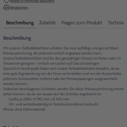
Artikel in Merkliste speichern
Vergleichen
Beschreibung
Zubehör
Fragen zum Produkt
Technisch
Beschreibung
Mit unseren Selbstklebefolien erhalten Sie eine auffällige und gut sichtbare
Preisauszeichnung, die jederzeit einfach angepasst werden kann.
Unsere Selbstklebefolien sind für den ganzjährigen Einsatz im Freien oder im
Showroom geeignet - einfach von außen auf Glas anzubringen.
Speziell im Autohandel haben sich unsere Selbstklebefolien bewährt, da sie
eine gute Signalwirkung von der Ferne sicherstellen und von der Autoscheibe
jederzeit rückstandsfrei entfernt oder bei Preisanpassungen ausgewechselt
werden können.
Selbst bei beschlagenen Scheiben werden Sie diese Preisauszeichnung immer
sehen können, da sie von aussen auf der Scheibe angebracht ist.
Größe je Ziffer: H 190 mm x B 100 mm
UV- und wetterbeständig im Siebdruckverfahren bedruckt
(Preise ohne Dekomaterial)