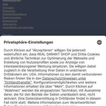
Informationen
AGBs
Impressum
Datenschutz
Barrierefreiheitserklärung
Batterierücknahme
Rückgaberecht
Zahlungsarten
Versandkosten und Lieferzeiten
Service
Kunden-Konto
Warenkorb
Merkliste
Neues Kunden-Konto anlegen
Newsletter
Kontakt
FAQs
Über uns
Kategorien
Betriebsorganisation (52)
Schlüsselorganisation (140)
Reifenorganisation (35)
Werkstattorganisation (166)
Preisauszeichnung und Preisdisplays (35)
Formulare KFZ und Werkstatt (34)
Kennzeichenhalter (49)
KFZ-Verkauf und KFZ-Präsentation (19)
Aussenwerbung (47)
Prospektpräsentation, Infosysteme (29)