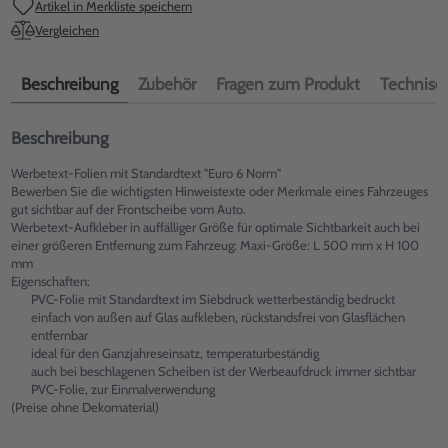
Artikel in Merkliste speichern
Vergleichen
Beschreibung
Zubehör
Fragen zum Produkt
Technisch
Beschreibung
Werbetext-Folien mit Standardtext "Euro 6 Norm"
Bewerben Sie die wichtigsten Hinweistexte oder Merkmale eines Fahrzeuges
gut sichtbar auf der Frontscheibe vom Auto.
Werbetext-Aufkleber in auffälliger Größe für optimale Sichtbarkeit auch bei
einer größeren Entfernung zum Fahrzeug: Maxi-Größe: L 500 mm x H 100
mm
Eigenschaften:
PVC-Folie mit Standardtext im Siebdruck wetterbeständig bedruckt
einfach von außen auf Glas aufkleben, rückstandsfrei von Glasflächen
entfernbar
ideal für den Ganzjahreseinsatz, temperaturbeständig
auch bei beschlagenen Scheiben ist der Werbeaufdruck immer sichtbar
PVC-Folie, zur Einmalverwendung
(Preise ohne Dekomaterial)