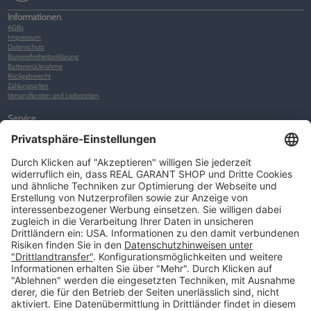
Informationen
AGBs
Impressum
Datenschutz
Barrierefreiheitserklärung
Batterierücknahme
Rückgaberecht
Zahlungsarten
Versandkosten und Lieferzeiten
Service
Kunden-Konto
Warenkorb
Merkliste
Neues Kunden-Konto anlegen
Newsletter
Kontakt
FAQs
Über uns
Kategorien
Betriebsorganisation (52)
Schlüsselorganisation (140)
Reifenorganisation (35)
Werkstattorganisation (166)
Preisauszeichnung und Preisdisplays (35)
Formulare KFZ und Werkstatt (34)
Kennzeichenhalter (49)
KFZ-Verkauf und KFZ-Präsentation (19)
Aussenwerbung (47)