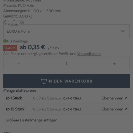
Produktfarbe:
Rot/Weiß
Material:
PVC-Folie
Abmessungen:
H: 100 x L: 500 mm
Gewicht:
0.013 kg
Mehr Details
Variante
EURO 6 Norm
1-3 Werktage
ab
0,35 €
0,49 €
/ Stück
Alle Preise netto zzgl. gesetzlicher MwSt. und
Versandkosten
−
+
IN DEN WARENKORB
Mengenstaffelpreise
ab
1
Stück
0,39 €
/ Stück
Übernehmen ↗
statt 0,49 € / Stück
ab
10
Stück
0,35 €
/ Stück
Übernehmen ↗
statt 0,45 € / Stück
Größere Bestellmenge anfragen