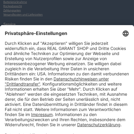
Batterierücknahme
Rückgaberecht
Zahlungsarten
Versandkosten und Lieferzeiten
Service
Kunden-Konto
Warenkorb
Merkliste
Neues Kunden-Konto anlegen
Newsletter
Kontakt
FAQs
Über uns
Kategorien
Betriebsorganisation (52)
Schlüsselorganisation (140)
Reifenorganisation (35)
Werkstattorganisation (166)
Preisauszeichnung und Preisdisplays (35)
Formulare KFZ und Werkstatt (34)
Kennzeichenhalter (49)
KFZ-Verkauf und KFZ-Präsentation (19)
Aussenwerbung (47)
Prospektpräsentation, Infosysteme (29)
Werbeartikel und Give-Aways (212)
SALES OFF (14)
Ausgezeichnet