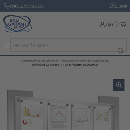
0800 / 732 542 726
E-Mail
Startseite
Prospektpräsentation, Infosysteme
Infoständer & Infoboards
Infoboard Wall für 8 x DIN A4 Infoblätter, beschriftbar