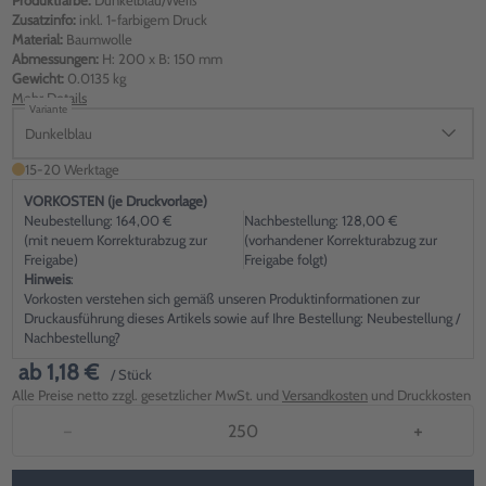
Produktfarbe:
Dunkelblau/Weiß
Zusatzinfo:
inkl. 1-farbigem Druck
Material:
Baumwolle
Abmessungen:
H: 200 x B: 150 mm
Gewicht:
0.0135 kg
Mehr Details
Variante
Dunkelblau
15-20 Werktage
VORKOSTEN (je Druckvorlage)
Neubestellung: 164,00 €
Nachbestellung: 128,00 €
(mit neuem Korrekturabzug zur
(vorhandener Korrekturabzug zur
Freigabe)
Freigabe folgt)
Hinweis
:
Vorkosten verstehen sich gemäß unseren Produktinformationen zur
Druckausführung dieses Artikels sowie auf Ihre Bestellung: Neubestellung /
Nachbestellung?
ab
1,18 €
/ Stück
Alle Preise netto zzgl. gesetzlicher MwSt. und
Versandkosten
und Druckkosten
−
+