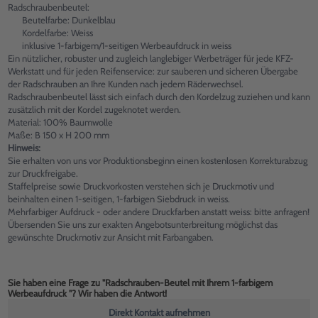
Radschraubenbeutel:
Beutelfarbe: Dunkelblau
Kordelfarbe: Weiss
inklusive 1-farbigem/1-seitigen Werbeaufdruck in weiss
Ein nützlicher, robuster und zugleich langlebiger Werbeträger für jede KFZ-
Werkstatt und für jeden Reifenservice: zur sauberen und sicheren Übergabe
der Radschrauben an Ihre Kunden nach jedem Räderwechsel.
Radschraubenbeutel lässt sich einfach durch den Kordelzug zuziehen und kann
zusätzlich mit der Kordel zugeknotet werden.
Material: 100% Baumwolle
Maße: B 150 x H 200 mm
Hinweis:
Sie erhalten von uns vor Produktionsbeginn einen kostenlosen Korrekturabzug
zur Druckfreigabe.
Staffelpreise sowie Druckvorkosten verstehen sich je Druckmotiv und
beinhalten einen 1-seitigen, 1-farbigen Siebdruck in weiss.
Mehrfarbiger Aufdruck - oder andere Druckfarben anstatt weiss: bitte anfragen!
Übersenden Sie uns zur exakten Angebotsunterbreitung möglichst das
gewünschte Druckmotiv zur Ansicht mit Farbangaben.
Sie haben eine Frage zu "Radschrauben-Beutel mit Ihrem 1-farbigem
Werbeaufdruck "? Wir haben die Antwort!
Direkt Kontakt aufnehmen