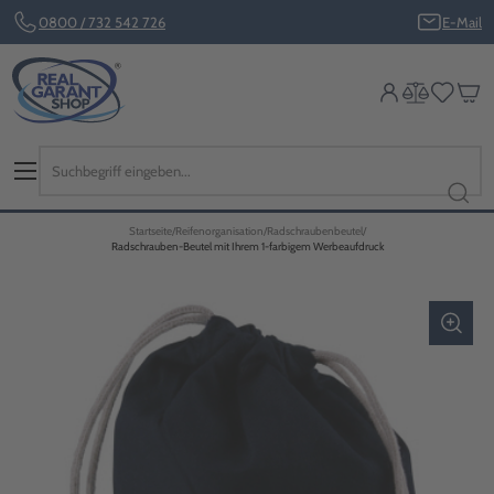
0800 / 732 542 726
E-Mail
Startseite
Reifenorganisation
Radschraubenbeutel
Radschrauben-Beutel mit Ihrem 1-farbigem Werbeaufdruck