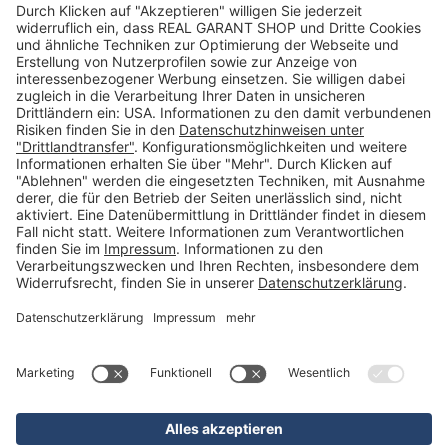
Neues Kunden-Konto anlegen
Newsletter
Kontakt
FAQs
Über uns
Kategorien
Betriebsorganisation (52)
Schlüsselorganisation (140)
Reifenorganisation (35)
Werkstattorganisation (166)
Preisauszeichnung und Preisdisplays (35)
Formulare KFZ und Werkstatt (34)
Kennzeichenhalter (49)
KFZ-Verkauf und KFZ-Präsentation (19)
Aussenwerbung (47)
Prospektpräsentation, Infosysteme (29)
Werbeartikel und Give-Aways (212)
SALES OFF (14)
Ausgezeichnet