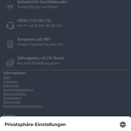
Sicherheit für Geschäftskunden
Trusted Shops-zertifiziert
0800 / 732 542 726
Mo–Fr von 8:00–18:00 Uhr
Kompetenz seit 1987
Unsere Experten beraten Sie
Zahlungsarten mit 2% Skonto
Bei jeder Bestellung sparen
Informationen
AGBs
Impressum
Datenschutz
Barrierefreiheitserklärung
Batterierücknahme
Rückgaberecht
Zahlungsarten
Versandkosten und Lieferzeiten
Service
Kunden-Konto
Warenkorb
Merkliste