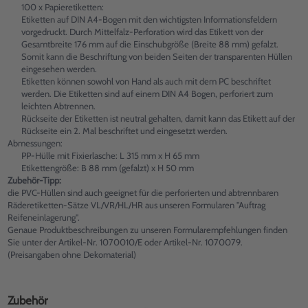
100 x Papieretiketten:
Etiketten auf DIN A4-Bogen mit den wichtigsten Informationsfeldern
vorgedruckt. Durch Mittelfalz-Perforation wird das Etikett von der
Gesamtbreite 176 mm auf die Einschubgröße (Breite 88 mm) gefalzt.
Somit kann die Beschriftung von beiden Seiten der transparenten Hüllen
eingesehen werden.
Etiketten können sowohl von Hand als auch mit dem PC beschriftet
werden. Die Etiketten sind auf einem DIN A4 Bogen, perforiert zum
leichten Abtrennen.
Rückseite der Etiketten ist neutral gehalten, damit kann das Etikett auf der
Rückseite ein 2. Mal beschriftet und eingesetzt werden.
Abmessungen:
PP-Hülle mit Fixierlasche: L 315 mm x H 65 mm
Etikettengröße: B 88 mm (gefalzt) x H 50 mm
Zubehör-Tipp:
die PVC-Hüllen sind auch geeignet für die perforierten und abtrennbaren
Räderetiketten-Sätze VL/VR/HL/HR aus unseren Formularen "Auftrag
Reifeneinlagerung".
Genaue Produktbeschreibungen zu unseren Formularempfehlungen finden
Sie unter der Artikel-Nr. 1070010/E oder Artikel-Nr. 1070079.
(Preisangaben ohne Dekomaterial)
Zubehör