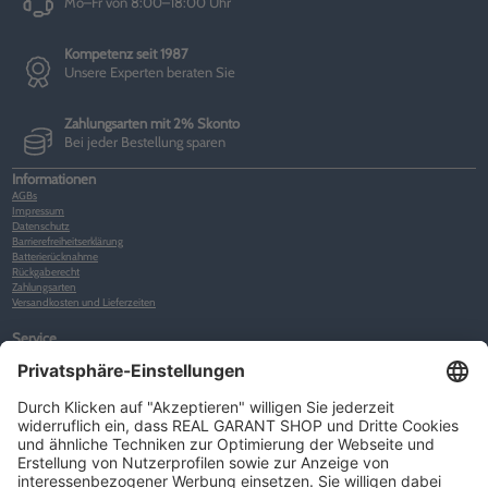
Mo–Fr von 8:00–18:00 Uhr
Kompetenz seit 1987
Unsere Experten beraten Sie
Zahlungsarten mit 2% Skonto
Bei jeder Bestellung sparen
Informationen
AGBs
Impressum
Datenschutz
Barrierefreiheitserklärung
Batterierücknahme
Rückgaberecht
Zahlungsarten
Versandkosten und Lieferzeiten
Service
Kunden-Konto
Warenkorb
Merkliste
Neues Kunden-Konto anlegen
Newsletter
Kontakt
FAQs
Über uns