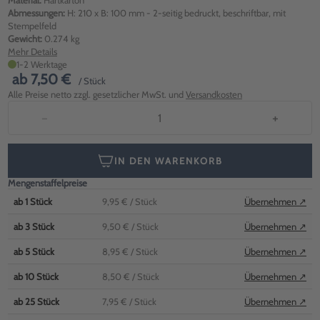
Material:
Hartkarton
Abmessungen:
H: 210 x B: 100 mm - 2-seitig bedruckt, beschriftbar, mit
Stempelfeld
Gewicht:
0.274 kg
Mehr Details
1-2 Werktage
ab
7,50 €
/ Stück
Alle Preise netto zzgl. gesetzlicher MwSt. und
Versandkosten
−
+
IN DEN WARENKORB
Mengenstaffelpreise
ab
1
Stück
9,95 €
/ Stück
Übernehmen ↗
ab
3
Stück
9,50 €
/ Stück
Übernehmen ↗
ab
5
Stück
8,95 €
/ Stück
Übernehmen ↗
ab
10
Stück
8,50 €
/ Stück
Übernehmen ↗
ab
25
Stück
7,95 €
/ Stück
Übernehmen ↗