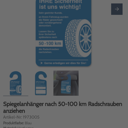
Spiegelanhänger nach 50-100 km Radschrauben
anziehen
Artikel-Nr: 1973005
Produktfarbe:
Blau