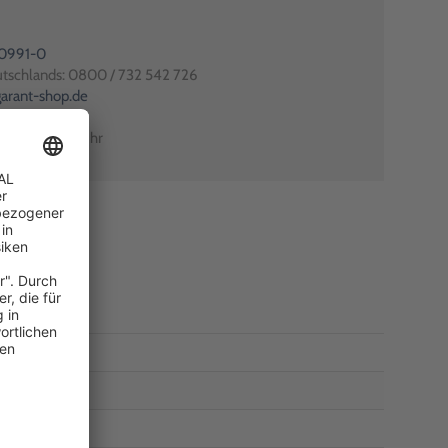
80991-0
utschlands: 0800 / 732 542 726
arant-shop.de
0 Uhr – 18:00 Uhr