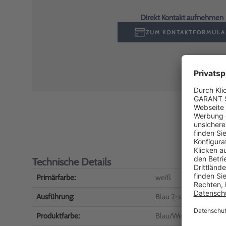
Direkt Kontakt aufnehmen
ZUM KONTAKTFORMULA
Technische Details
Primärfarbe:
weiß
Ausführung:
Blau 2-sprachig
Produktfarbe:
Blau/Weiß