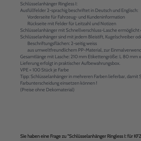
Schlüsselanhänger Ringless I:
Ausfüllfelder 2-sprachig beschriftet in Deutsch und Englisch:
Vorderseite für Fahrzeug- und Kundeninformation
Rückseite mit Felder für Leitzahl und Notizen
Schlüsselanhänger mit Schnellverschluss-Lasche ermöglicht e
Schlüsselanhänger sind mit jedem Bleistift, Kugelschreiber oder
Beschriftungsflächen: 2-seitig weiss
aus umweltfreundlichem PP-Material, zur Einmalverwen
Gesamtlänge mit Lasche: 210 mm Etikettengröße: L 80 mm x
Lieferung erfolgt in praktischer Aufbewahrungsbox.
VPE = 100 Stück je Farbe
Tipp: Schlüsselanhänger in mehreren Farben lieferbar, damit 
Farbunterscheidung einsetzen können !
(Preise ohne Dekomaterial)
Sie haben eine Frage zu "Schlüsselanhänger Ringless I: für KF