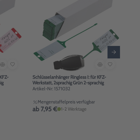
 KFZ-
Schlüsselanhänger Ringless I: für KFZ-
Schlü
achig
Werkstatt, 2sprachig Grün 2-sprachig
Artikel-Nr: 1571032
Arti
Mengenstaffelpreis verfügbar
Me
ab 7,95 €
ab 
1-2 Werktage