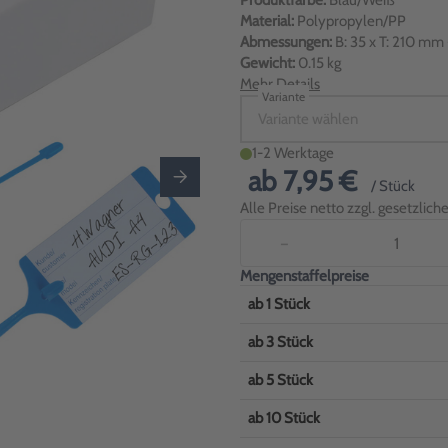
Produktfarbe:
Blau/Weiß
Material:
Polypropylen/PP
Abmessungen:
B: 35 x T: 210 mm 
Gewicht:
0.15 kg
Mehr Details
Variante
Variante wählen
1-2 Werktage
ab
7,95 €
/ Stück
Alle Preise netto zzgl. gesetzlic
−
Mengenstaffelpreise
ab
1
Stück
ab
3
Stück
ab
5
Stück
ab
10
Stück