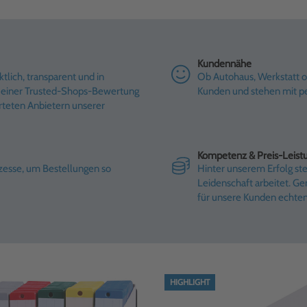
Kundennähe
tlich, transparent und in
Ob Autohaus, Werkstatt od
it einer Trusted-Shops-Bewertung
Kunden und stehen mit pe
rteten Anbietern unserer
Kompetenz & Preis-Leist
ozesse, um Bestellungen so
Hinter unserem Erfolg st
Leidenschaft arbeitet. G
für unsere Kunden echte
HIGHLIGHT