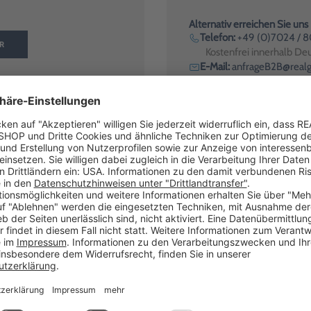
Alternativ erreichen Sie uns
Telefon:
+49 (0)7024 / 
R
Kostenfrei innerhalb De
E-Mail:
anfrageB2B@realg
Unsere Geschäftszeiten
Montag bis Freitag: 8:0