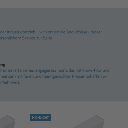
er Industriebetrieb – wir kennen die Bedürfnisse unserer
rsönlichem Service zur Seite.
ung
ehen ein erfahrenes, engagiertes Team, das mit Know-how und
emeinsam mit fairen und marktgerechten Preisen schaffen wir
n Mehrwert.
HIGHLIGHT
HIG