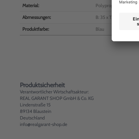
Material:
Polypropylen/PP
Abmessungen:
B: 35 x T: 210 mm - Be
Produktfarbe:
Blau
Produktsicherheit
Verantwortlicher Wirtschaftsakteur:
REAL GARANT SHOP GmbH & Co. KG
Lindenstraße 15
89134 Blaustein
Deutschland
info@realgarant-shop.de