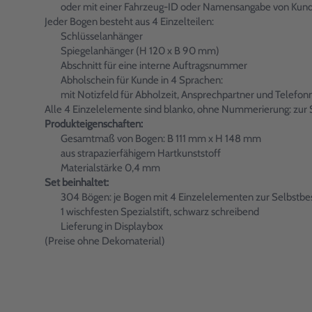
oder mit einer Fahrzeug-ID oder Namensangabe von Kund
Jeder Bogen besteht aus 4 Einzelteilen:
Schlüsselanhänger
Spiegelanhänger (H 120 x B 90 mm)
Abschnitt für eine interne Auftragsnummer
Abholschein für Kunde in 4 Sprachen:
mit Notizfeld für Abholzeit, Ansprechpartner und Telef
Alle 4 Einzelelemente sind blanko, ohne Nummerierung: zur Se
Produkteigenschaften:
Gesamtmaß von Bogen: B 111 mm x H 148 mm
aus strapazierfähigem Hartkunststoff
Materialstärke 0,4 mm
Set beinhaltet:
304 Bögen: je Bogen mit 4 Einzelelementen zur Selbstbesc
1 wischfesten Spezialstift, schwarz schreibend
Lieferung in Displaybox
(Preise ohne Dekomaterial)