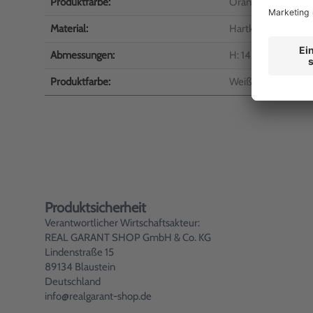
Produktfarbe:
Orange/Weiß
Material:
Hartkunststoff
Abmessungen:
H: 148 x B: 111 mm
Produktfarbe:
Weiß
Produktsicherheit
Verantwortlicher Wirtschaftsakteur:
REAL GARANT SHOP GmbH & Co. KG
Lindenstraße 15
89134 Blaustein
Deutschland
info@realgarant-shop.de