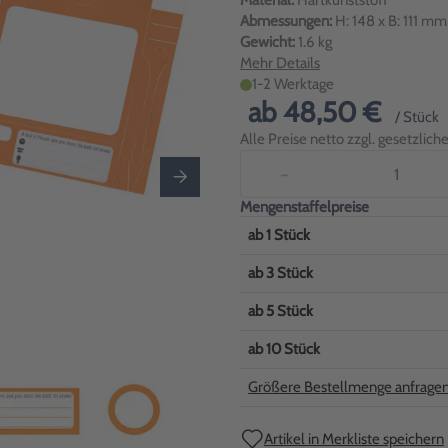
Material:
Hartkunststoff
Abmessungen:
H: 148 x B: 111 m
Gewicht:
1.6 kg
Mehr Details
1-2 Werktage
ab
48,50 €
/ Stück
Alle Preise netto zzgl. gesetzlic
−
Mengenstaffelpreise
ab
1
Stück
ab
3
Stück
ab
5
Stück
ab
10
Stück
Größere Bestellmenge anfrage
Artikel in Merkliste speichern