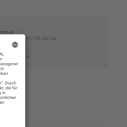
80991-0
utschlands: 0800 / 732 542 726
arant-shop.de
0 Uhr – 18:00 Uhr