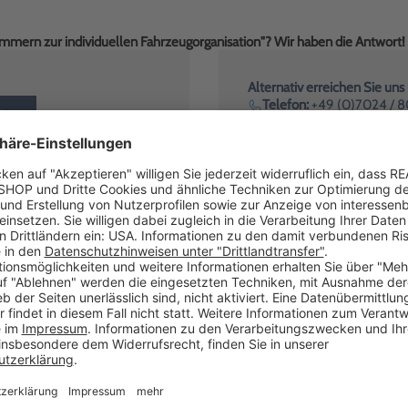
mmern zur individuellen Fahrzeugorganisation"? Wir haben die Antwort!
Alternativ erreichen Sie uns
Telefon:
+49 (0)7024 / 
R
Kostenfrei innerhalb De
E-Mail:
anfrageB2B@realg
Unsere Geschäftszeiten
Montag bis Freitag: 8:0