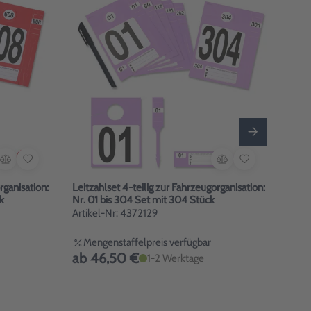
rganisation:
Leitzahlset 4-teilig zur Fahrzeugorganisation:
Leitz
k
Nr. 01 bis 304 Set mit 304 Stück
Nr. 
Artikel-Nr: 4372129
Arti
Mengenstaffelpreis verfügbar
Me
ab 46,50 €
ab 
1-2 Werktage