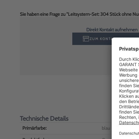
Sie haben eine Frage zu "Leitsystem-Set: 304 Stück ohne Nu
Direkt Kontakt aufnehmen
ZUM KONTAKTFORMULA
Technische Details
Primärfarbe:
blau