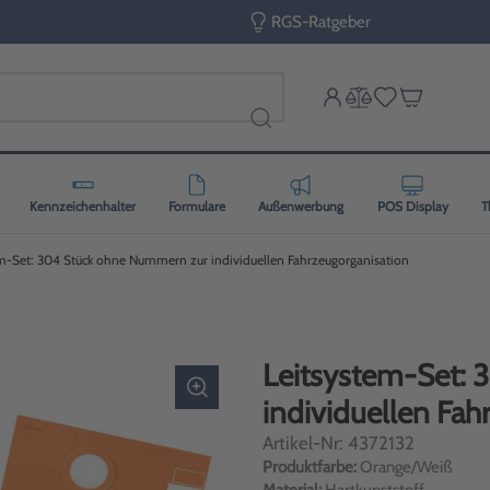
RGS-Ratgeber
Kennzeichenhalter
Formulare
Außenwerbung
POS Display
T
m-Set: 304 Stück ohne Nummern zur individuellen Fahrzeugorganisation
Leitsystem-Set:
individuellen Fah
Artikel-Nr: 4372132
Produktfarbe:
Orange/Weiß