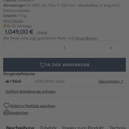
Material:
Stahlblech
Abmessungen:
H: 1300 x B: 730 x T: 250 mm - abschließbar, 2-türig mit 2
Zwischenwänden
Gewicht:
74 kg
Mehr Details
15-20 Werktage
1.049,00 €
/ Stück
Alle Preise netto zzgl. gesetzlicher MwSt. und
Versandkosten
−
+
IN DEN WARENKORB
Mengenstaffelpreise
ab
1
Stück
1.049,00 €
/ Stück
Übernehmen ↗
Größere Bestellmenge anfragen
Artikel in Merkliste speichern
Vergleichen
Beschreibung
Zubehör
Fragen zum Produkt
Technisch