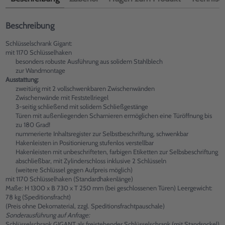
Beschreibung
Schlüsselschrank Gigant:
mit 1170 Schlüsselhaken
besonders robuste Ausführung aus solidem Stahlblech
zur Wandmontage
Ausstattung:
zweitürig mit 2 vollschwenkbaren Zwischenwänden
Zwischenwände mit Feststellriegel
3-seitig schließend mit solidem Schließgestänge
Türen mit außenliegenden Scharnieren ermöglichen eine Türöffnung bis
zu 180 Grad!
nummerierte Inhaltsregister zur Selbstbeschriftung, schwenkbar
Hakenleisten in Positionierung stufenlos verstellbar
Hakenleisten mit unbeschrifteten, farbigen Etiketten zur Selbsbeschriftung
abschließbar, mit Zylinderschloss inklusive 2 Schlüsseln
(weitere Schlüssel gegen Aufpreis möglich)
mit 1170 Schlüsselhaken (Standardhakenlänge)
Maße: H 1300 x B 730 x T 250 mm (bei geschlossenen Türen) Leergewicht:
78 kg (Speditionsfracht)
(Preis ohne Dekomaterial, zzgl. Speditionsfrachtpauschale)
Sonderausführung auf Anfrage:
Schlüsselschrank GIGANT als freistehender Schlüsselschrank (mit Standsockel)