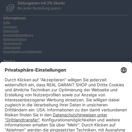
Zahlungsarten mit 2% Skonto
Bei jeder Bestellung sparen
Informationen
AGBs
Impressum
Datenschutz
Barrierefreiheitserklärung
Batterierücknahme
Rückgaberecht
Zahlungsarten
Versandkosten und Lieferzeiten
Service
Kunden-Konto
Warenkorb
Merkliste
Neues Kunden-Konto anlegen
Newsletter
Kontakt
FAQs
Über uns
Kategorien
Betriebsorganisation (52)
Schlüsselorganisation (140)
Reifenorganisation (35)
Werkstattorganisation (166)
Preisauszeichnung und Preisdisplays (35)
Formulare KFZ und Werkstatt (34)