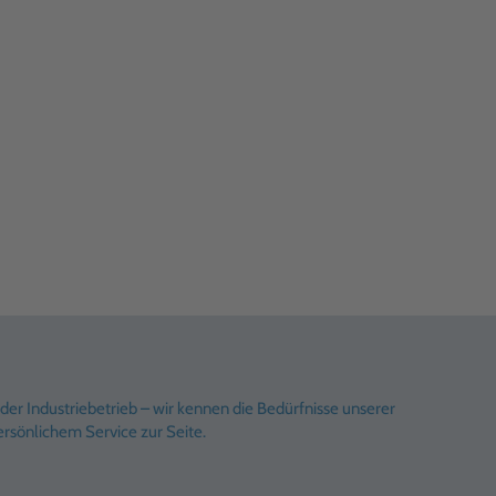
er Industriebetrieb – wir kennen die Bedürfnisse unserer
rsönlichem Service zur Seite.