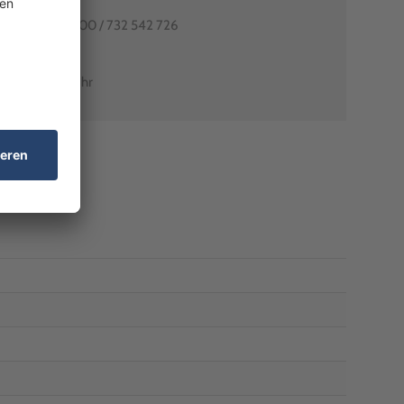
80991-0
utschlands: 0800 / 732 542 726
arant-shop.de
0 Uhr – 18:00 Uhr