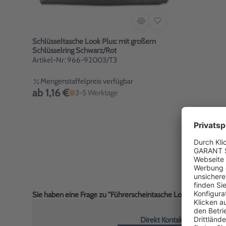
Schlüsseltasche Look Plus: mit großem
Schlüsselring Schwarz/Rot
Artikel-Nr: 966-92003/T3
Mengenstaffelpreis verfügbar
ab 1,16 €
3-5 Werktage
Sie haben eine Frage zu "Führerscheintasche Look Plus mit 2 
Direkt Kontakt aufnehmen