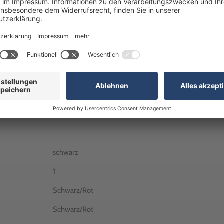
Telefon:
+49 (0)7024 / 
R
Kostenfrei innerhalb De
E-Mail:
anfrageB2B@realg
Unsere Geschäftszeiten
Montag bis Freitag: 8:0
schwarz
1
Schwarz/Rot
Schwarz/Rot