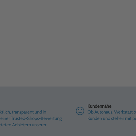
Kundennähe
tlich, transparent und in
Ob Autohaus, Werkstatt od
it einer Trusted-Shops-Bewertung
Kunden und stehen mit pe
rteten Anbietern unserer