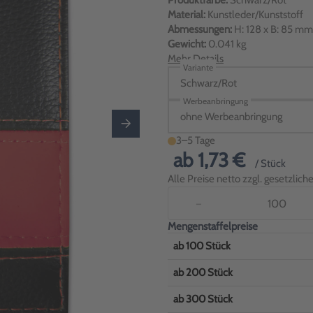
Produktfarbe:
Schwarz/Rot
Material:
Kunstleder/Kunststoff
Abmessungen:
H: 128 x B: 85 mm
Gewicht:
0.041 kg
Mehr Details
Variante
Schwarz/Rot
Werbeanbringung
ohne Werbeanbringung
3–5 Tage
ab
1,73 €
/ Stück
Alle Preise netto zzgl. gesetzlic
−
Mengenstaffelpreise
ab
100
Stück
ab
200
Stück
ab
300
Stück