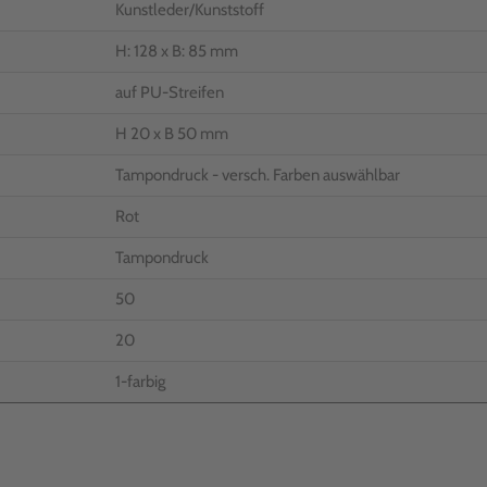
Kunstleder/Kunststoff
H: 128 x B: 85 mm
auf PU-Streifen
H 20 x B 50 mm
Tampondruck - versch. Farben auswählbar
Rot
Tampondruck
50
20
1-farbig