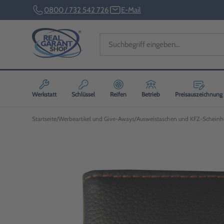
0800 / 732 542 726
E-Mail
Werkstatt
Schlüssel
Reifen
Betrieb
Preisauszeichnung
Startseite
Werbeartikel und Give-Aways
Ausweistaschen und KFZ-Scheinh