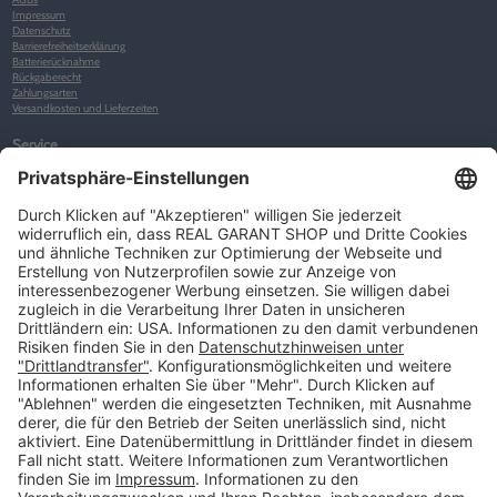
Impressum
Datenschutz
Barrierefreiheitserklärung
Batterierücknahme
Rückgaberecht
Zahlungsarten
Versandkosten und Lieferzeiten
Service
Kunden-Konto
Warenkorb
Merkliste
Neues Kunden-Konto anlegen
Newsletter
Kontakt
FAQs
Über uns
Kategorien
Betriebsorganisation (52)
Schlüsselorganisation (140)
Reifenorganisation (35)
Werkstattorganisation (166)
Preisauszeichnung und Preisdisplays (35)
Formulare KFZ und Werkstatt (34)
Kennzeichenhalter (49)
KFZ-Verkauf und KFZ-Präsentation (19)
Aussenwerbung (47)
Prospektpräsentation, Infosysteme (29)
Werbeartikel und Give-Aways (212)
SALES OFF (14)