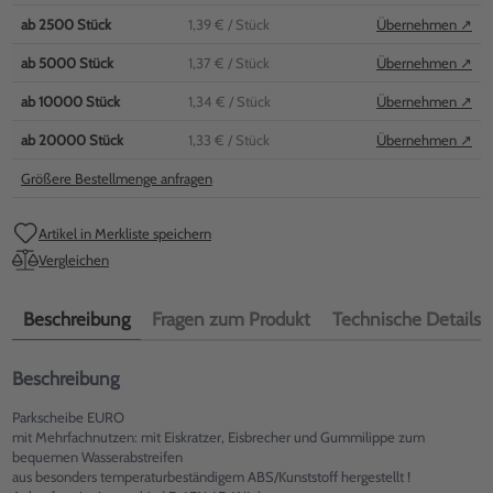
ab
2500
Stück
1,39 €
/ Stück
Übernehmen ↗
ab
5000
Stück
1,37 €
/ Stück
Übernehmen ↗
ab
10000
Stück
1,34 €
/ Stück
Übernehmen ↗
ab
20000
Stück
1,33 €
/ Stück
Übernehmen ↗
Größere Bestellmenge anfragen
Artikel in Merkliste speichern
Vergleichen
Beschreibung
Fragen zum Produkt
Technische Details
Beschreibung
Parkscheibe EURO
mit Mehrfachnutzen: mit Eiskratzer, Eisbrecher und Gummilippe zum
bequemen Wasserabstreifen
aus besonders temperaturbeständigem ABS/Kunststoff hergestellt !