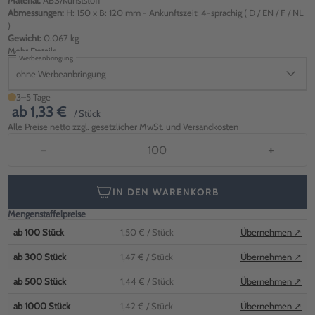
Material:
ABS/Kunststoff
Abmessungen:
H: 150 x B: 120 mm - Ankunftszeit: 4-sprachig ( D / EN / F / NL
)
Gewicht:
0.067 kg
Mehr Details
Werbeanbringung
ohne Werbeanbringung
3–5 Tage
ab
1,33 €
/ Stück
Alle Preise netto zzgl. gesetzlicher MwSt. und
Versandkosten
−
+
IN DEN WARENKORB
Mengenstaffelpreise
ab
100
Stück
1,50 €
/ Stück
Übernehmen ↗
ab
300
Stück
1,47 €
/ Stück
Übernehmen ↗
ab
500
Stück
1,44 €
/ Stück
Übernehmen ↗
ab
1000
Stück
1,42 €
/ Stück
Übernehmen ↗