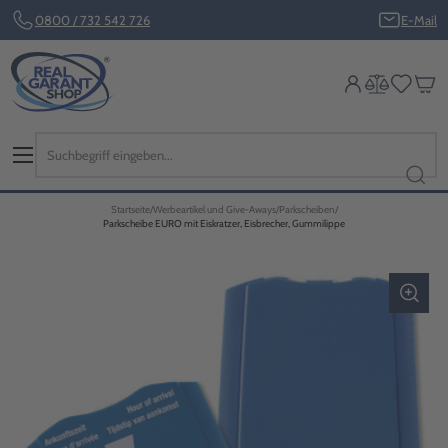
0800 / 732 542 726
E-Mail
Startseite
Werbeartikel und Give-Aways
Parkscheiben
Parkscheibe EURO mit Eiskratzer, Eisbrecher, Gummilippe