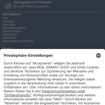
Zahlungsarten mit 2% Skonto
Bei jeder Bestellung sparen
Informationen
AGBs
Impressum
Datenschutz
Barrierefreiheitserklärung
Batterierücknahme
Rückgaberecht
Zahlungsarten
Versandkosten und Lieferzeiten
Service
Kunden-Konto
Warenkorb
Merkliste
Neues Kunden-Konto anlegen
Newsletter
Kontakt
FAQs
Über uns
Kategorien
Betriebsorganisation (52)
Schlüsselorganisation (140)
Reifenorganisation (35)
Werkstattorganisation (166)
Preisauszeichnung und Preisdisplays (35)
Formulare KFZ und Werkstatt (34)