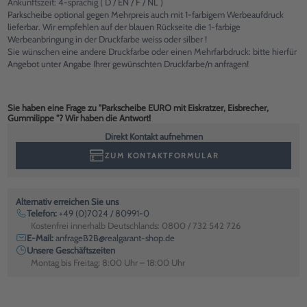
Ankunftszeit: 4-sprachig ( D / EN / F / NL )
Parkscheibe optional gegen Mehrpreis auch mit 1-farbigem Werbeaufdruck
lieferbar. Wir empfehlen auf der blauen Rückseite die 1-farbige
Werbeanbringung in der Druckfarbe weiss oder silber !
Sie wünschen eine andere Druckfarbe oder einen Mehrfarbdruck: bitte hierfür
Angebot unter Angabe Ihrer gewünschten Druckfarbe/n anfragen!
Sie haben eine Frage zu "Parkscheibe EURO mit Eiskratzer, Eisbrecher,
Gummilippe "? Wir haben die Antwort!
Direkt Kontakt aufnehmen
ZUM KONTAKTFORMULAR
Alternativ erreichen Sie uns
Telefon:
+49 (0)7024 / 80991-0
Kostenfrei innerhalb Deutschlands: 0800 / 732 542 726
E-Mail:
anfrageB2B@realgarant-shop.de
Unsere Geschäftszeiten
Montag bis Freitag: 8:00 Uhr – 18:00 Uhr