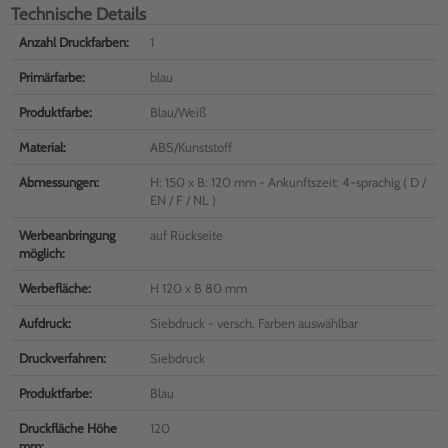
Technische Details
Anzahl Druckfarben:
1
Primärfarbe:
blau
Produktfarbe:
Blau/Weiß
Material:
ABS/Kunststoff
Abmessungen:
H: 150 x B: 120 mm - Ankunftszeit: 4-sprachig ( D /
EN / F / NL )
Werbeanbringung
auf Rückseite
möglich:
Werbefläche:
H 120 x B 80 mm
Aufdruck:
Siebdruck - versch. Farben auswählbar
Druckverfahren:
Siebdruck
Produktfarbe:
Blau
Druckfläche Höhe
120
mm: