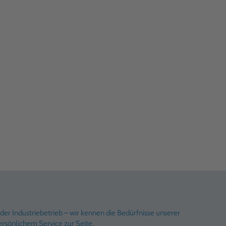
er Industriebetrieb – wir kennen die Bedürfnisse unserer
rsönlichem Service zur Seite.