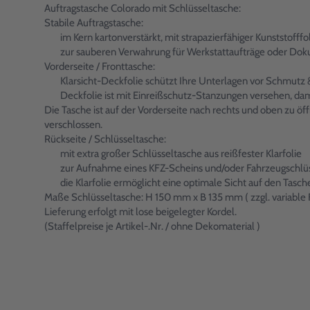
Auftragstasche Colorado mit Schlüsseltasche:
Stabile Auftragstasche:
im Kern kartonverstärkt, mit strapazierfähiger Kunststoff
zur sauberen Verwahrung für Werkstattaufträge oder Dok
Vorderseite / Fronttasche:
Klarsicht-Deckfolie schützt Ihre Unterlagen vor Schmutz 
Deckfolie ist mit Einreißschutz-Stanzungen versehen, dam
Die Tasche ist auf der Vorderseite nach rechts und oben zu ö
verschlossen.
Rückseite / Schlüsseltasche:
mit extra großer Schlüsseltasche aus reißfester Klarfolie
zur Aufnahme eines KFZ-Scheins und/oder Fahrzeugschlüss
die Klarfolie ermöglicht eine optimale Sicht auf den Tasch
Maße Schlüsseltasche: H 150 mm x B 135 mm ( zzgl. variabl
Lieferung erfolgt mit lose beigelegter Kordel.
(Staffelpreise je Artikel-.Nr. / ohne Dekomaterial )