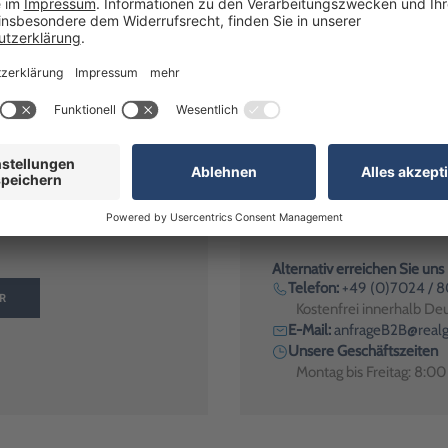
tattmappe, Auftragsmappe mit Schlüsseltasche"? Wir haben die Antwort!
Alternativ erreichen Sie uns
Telefon:
+49 (0)7024 / 
R
Kostenfrei innerhalb De
E-Mail:
anfrageB2B@realg
Unsere Geschäftszeiten
Montag bis Freitag: 8:0