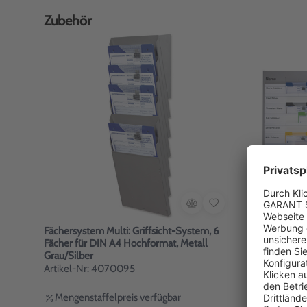
Zubehör
Fächersystem Multi: Griffsicht-System, 6
Plantafel P
Fächer für DIN A4 Hochformat, Metall
(6+1) Zeits
Grau/Silber
Artikel-Nr
Artikel-Nr: 4070095
Mengenstaffelpreis verfügbar
463,00