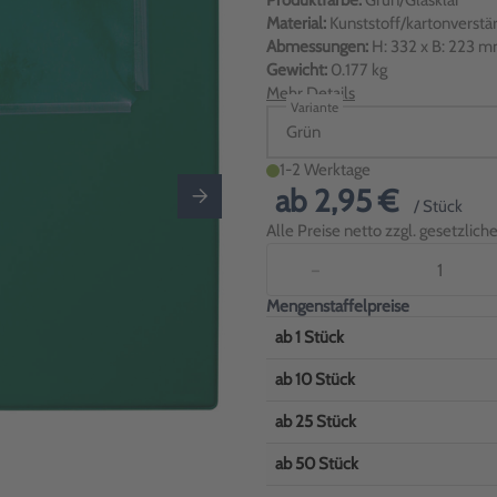
Produktfarbe:
Grün/Glasklar
Material:
Kunststoff/kartonverstär
Abmessungen:
H: 332 x B: 223 m
Gewicht:
0.177 kg
Mehr Details
Variante
Grün
1-2 Werktage
ab
2,95 €
/ Stück
Alle Preise netto zzgl. gesetzlic
−
Mengenstaffelpreise
ab
1
Stück
ab
10
Stück
ab
25
Stück
ab
50
Stück