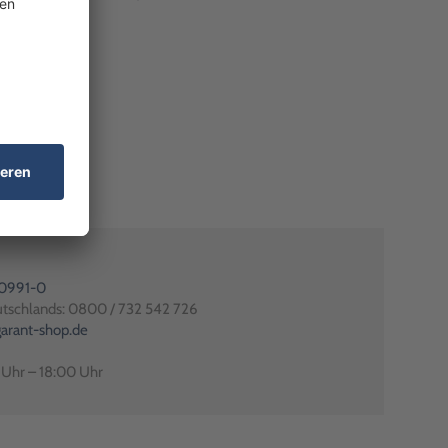
80991-0
utschlands: 0800 / 732 542 726
arant-shop.de
0 Uhr – 18:00 Uhr