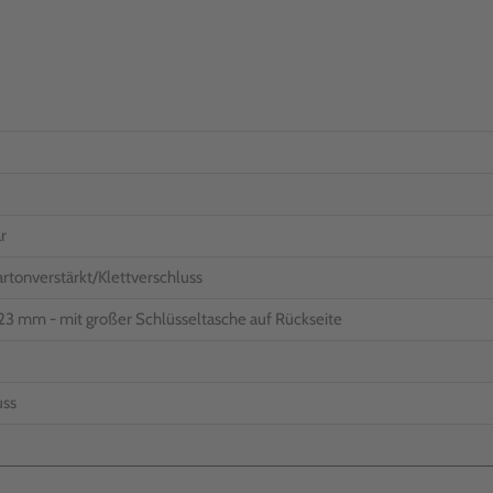
r
artonverstärkt/Klettverschluss
223 mm - mit großer Schlüsseltasche auf Rückseite
uss