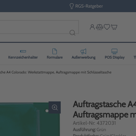
RGS-Ratgeber
Kennzeichenhalter
Formulare
Außenwerbung
POS Display
T
sche A4 Colorado: Werkstattmappe, Auftragsmappe mit Schlüsseltasche
Auftragstasche A
Auftragsmappe mi
Artikel-Nr: 4372031
Ausführung:
Grün