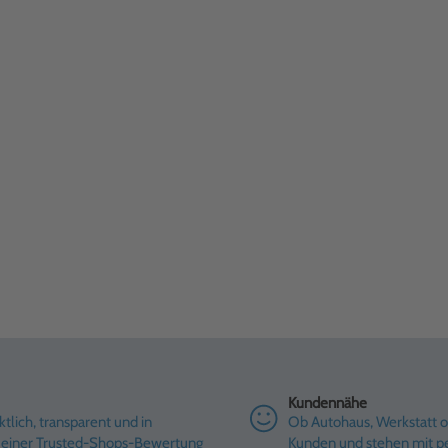
Kundennähe
tlich, transparent und in
Ob Autohaus, Werkstatt od
it einer Trusted-Shops-Bewertung
Kunden und stehen mit pe