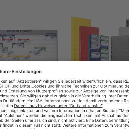
rofi A4 Werkstattplaner 7 Reihen
Planungstafel Werkstattplaner Cla
kala mit Metallrahmen
Reihen für 20x DIN A4, Metall Li
: 4050016
Artikel-Nr: 4070015
Mengenstaffelpreis verfügbar
 €
ab 199,00 €
5-10 Werktage
1-2 Werktage