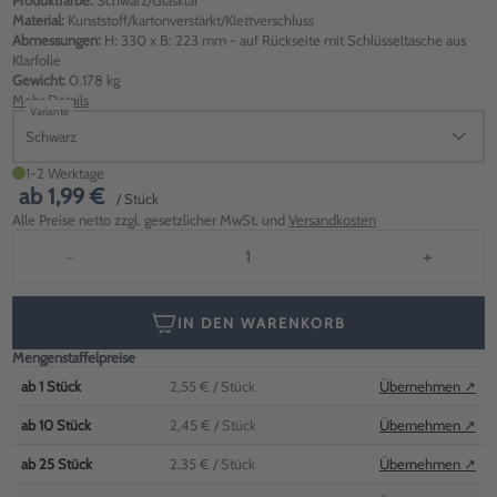
Produktfarbe:
Schwarz/Glasklar
Material:
Kunststoff/kartonverstärkt/Klettverschluss
Abmessungen:
H: 330 x B: 223 mm - auf Rückseite mit Schlüsseltasche aus
Klarfolie
Gewicht:
0.178 kg
Mehr Details
Variante
Schwarz
1-2 Werktage
ab
1,99 €
/ Stück
Alle Preise netto zzgl. gesetzlicher MwSt. und
Versandkosten
−
+
IN DEN WARENKORB
Mengenstaffelpreise
ab
1
Stück
2,55 €
/ Stück
Übernehmen ↗
ab
10
Stück
2,45 €
/ Stück
Übernehmen ↗
ab
25
Stück
2,35 €
/ Stück
Übernehmen ↗