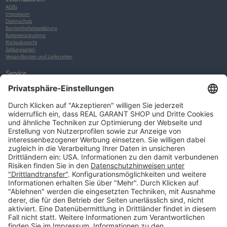
AGBs
Impressum
Datenschutz
Barrierefreiheitserklärung
Batterierücknahme
Rückgaberecht
Zahlungsarten
Versandkosten und Lieferzeiten
Service
Kunden-Konto
Warenkorb
Merkliste
Neues Kunden-Konto anlegen
Newsletter
Kontakt
FAQs
Über uns
Kategorien
Betriebsorganisation (52)
Schlüsselorganisation (140)
Reifenorganisation (35)
Werkstattorganisation (166)
Preisauszeichnung und Preisdisplays (35)
Formulare KFZ und Werkstatt (34)
Kennzeichenhalter (49)
KFZ-Verkauf und KFZ-Präsentation (19)
Aussenwerbung (47)
Prospektpräsentation, Infosysteme (29)
Werbeartikel und Give-Aways (212)