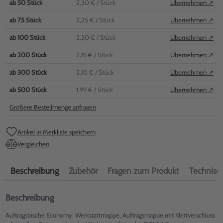
ab
50
Stück
2,30 €
/ Stück
Übernehmen ↗
ab
75
Stück
2,25 €
/ Stück
Übernehmen ↗
ab
100
Stück
2,20 €
/ Stück
Übernehmen ↗
ab
200
Stück
2,15 €
/ Stück
Übernehmen ↗
ab
300
Stück
2,10 €
/ Stück
Übernehmen ↗
ab
500
Stück
1,99 €
/ Stück
Übernehmen ↗
Größere Bestellmenge anfragen
Artikel in Merkliste speichern
Vergleichen
Beschreibung
Zubehör
Fragen zum Produkt
Technisch
Beschreibung
Auftragstasche Economy: Werkstattmappe, Auftragsmappe mit Klettverschluss