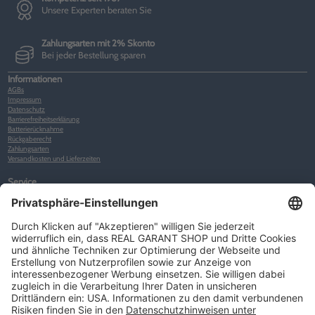
Unsere Experten beraten Sie
Zahlungsarten mit 2% Skonto
Bei jeder Bestellung sparen
Informationen
AGBs
Impressum
Datenschutz
Barrierefreiheitserklärung
Batterierücknahme
Rückgaberecht
Zahlungsarten
Versandkosten und Lieferzeiten
Service
Kunden-Konto
Warenkorb
Merkliste
Neues Kunden-Konto anlegen
Newsletter
Kontakt
FAQs
Über uns
Kategorien
Betriebsorganisation (52)
Schlüsselorganisation (140)
Reifenorganisation (35)