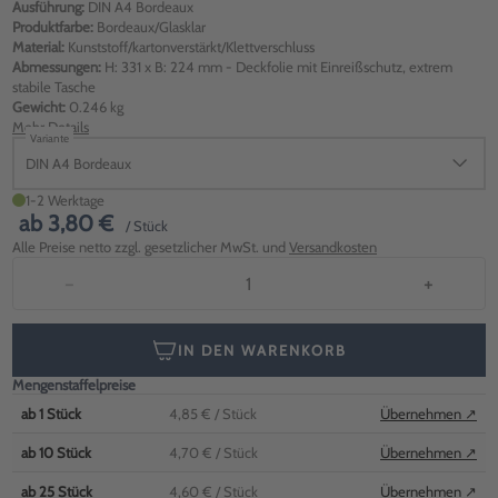
Ausführung:
DIN A4 Bordeaux
Produktfarbe:
Bordeaux/Glasklar
Material:
Kunststoff/kartonverstärkt/Klettverschluss
Abmessungen:
H: 331 x B: 224 mm - Deckfolie mit Einreißschutz, extrem
stabile Tasche
Gewicht:
0.246 kg
Mehr Details
Variante
DIN A4 Bordeaux
1-2 Werktage
ab
3,80 €
/ Stück
Alle Preise netto zzgl. gesetzlicher MwSt. und
Versandkosten
−
+
IN DEN WARENKORB
Mengenstaffelpreise
ab
1
Stück
4,85 €
/ Stück
Übernehmen ↗
ab
10
Stück
4,70 €
/ Stück
Übernehmen ↗
ab
25
Stück
4,60 €
/ Stück
Übernehmen ↗