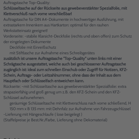
Auftragstasche Top-Quality:
Schlüsseltasche auf der Rückseite aus gewebeverstärkter Spezialfolie, mit
Klettverschluß nach vorne verschließbar!
Auftragstasche für DIN A4-Dokumente in hochwertiger Ausführung, mit
extrastarkem Innenkern aus Hartkarton: optimal für den rauhen
Werkstatteinsatz geeignet!
Vorderseite: -stabile Klarsicht-Deckfolie (rechts und oben offen) zum Schutz
der eingelegten Dokumente
Deckfolie mit Einreißschutz
mit Stiftlasche zur Aufnahme eines Schreibgerätes
zusätzlich ist unsere Auftragstasche "Top-Quality" unten links mit einer
Schrägtasche ausgestattet, welche auch bei geschlossener Auftragstasche
zugänglich ist: ideal zum schnellen Einschub oder Zugriff für Notizen, KFZ-
Schein, Auftrags- oder Leitzahlnummer, ohne dass der Inhalt aus dem
Hauptfach oder Schlüsselfach entweichen kann.
Rückseite: -mit Schlüsseltasche aus gewebeverstärkter Spezialfolie: extra
strapazierfähig und groß genug um z.B. den KFZ-Schein und den KFZ-
Schlüssel aufzunehmen.
geräumige Schlüsseltasche mit Klettverschluss nach vorne schließend, H
150 mm x B 135 mm: mit Dehnfalz zur Aufnahme von Fahrzeugschlüssel
-Lieferung mit Hängeschlaufe ( lose beigelegt )
(Staffelpreise je Best.Nr./Farbe, Lieferung ohne Dekomaterial)