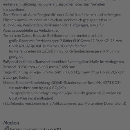
einfach ein Fahrzeug manövrieren, ausparken oder zum Verladen
transportieren.
Zum Einsatz als Auto-Rangierhilfe oder Autolift auf ebenen und befestigten
Flächen sowohl im Innen-wie auch Aussenbereich geeignet: z.Bsp. in
Autohäuser, Werkstätten, Parkhäuser oder Tiefgaragen, sowie für
Abschleppbetriebe als Verladehilfe.
Technische Daten: Robuste Stahlkonstruktion, verzinkt, lackiert
große Räder mit Präzisionslager: 2 Räder Ø 100mm / 2 Räder Ø 125 mm
Gojak 6200/GJ6313L ist bis max. 10 km/h fahrbar!
für Reifenbreiten bis zu 330 mm und Reifendurchmesser mit 915 mm
geeignet
Fußpedal ist für den Transport absenkbar / verriegelbar: Maße im verriegelten
Zustand: H 230 mm x B 630 mm x T 655 mm
Tragkraft: 715 kg je Gojak (im 4er Satz = 2.860 kg ) Gewicht je Gojak: 21,5 kg ( 1
Stück pro Karton )
Unsere Zubehör-Empfehlung: GOJAK-Ständer (siehe Best.-Nr. 4273 003):
zur Aufnahme von bis zu 4 GOJAK`s
Transporthilfe und Einlagerung der Gojak`s leicht gemacht! (Zubehör im
Gojak-Preis nicht enthalten)
(Staffelpreise verstehen sich je Artikelnummer, alle Preise ohne Dekomaterial)
Medien
Bedienungsanleitung Gojak 6313