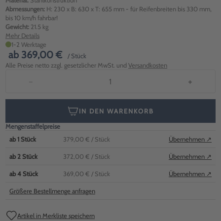
Material:
Stahlkonstruktion
Abmessungen:
H: 230 x B: 630 x T: 655 mm - für Reifenbreiten bis 330 mm,
bis 10 km/h fahrbar!
Gewicht:
21.5 kg
Mehr Details
1-2 Werktage
ab
369,00 €
/ Stück
Alle Preise netto zzgl. gesetzlicher MwSt. und
Versandkosten
−
+
IN DEN WARENKORB
Mengenstaffelpreise
ab
1
Stück
379,00 €
/ Stück
Übernehmen ↗
ab
2
Stück
372,00 €
/ Stück
Übernehmen ↗
ab
4
Stück
369,00 €
/ Stück
Übernehmen ↗
Größere Bestellmenge anfragen
Artikel in Merkliste speichern