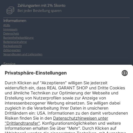
Zahlungsarten mit 2% Skonto
Bei jeder Bestellung sparen
Informationen
AGBs
Impressum
Datenschutz
Barrierefreiheitserklärung
Batterierücknahme
Rückgaberecht
Zahlungsarten
Versandkosten und Lieferzeiten
Service
Kunden-Konto
Warenkorb
Merkliste
Neues Kunden-Konto anlegen
Newsletter
Kontakt
FAQs
Über uns
Kategorien
Betriebsorganisation (52)
Schlüsselorganisation (140)
Reifenorganisation (35)
Werkstattorganisation (166)
Preisauszeichnung und Preisdisplays (35)
Formulare KFZ und Werkstatt (34)