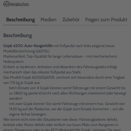
Vergleichen
Beschreibung
Medien
Zubehör
Fragen zum Produkt
Beschreibung
Gojak 6200: Auto-Rangierhilfe
mit Fußpedal nach links zeigend (neue
Modellbezeichnung GJ6313L)
Markenartikel, Top-Qualität für lange Lebensdauer - mit mechanischem
Hebesystem.
Einfach zu bedienen: Anheben und Absenken des Fahrzeugrades erfolgt
mechanisch über das robuste Fußpedal aus Stahl.
Das Modell Gojak 6200/GJ6313L zeichnet sich besonders durch eine Traglast
von 715 kg je Gojak aus:
beim Einsatz von 4 Gojak können somit Fahrzeuge mit einem Gewicht bis
zu 2860 kg spielend leicht nach allen Richtungen manövriert oder bewegt
werden!
mit zwei Gojak können Sie somit Fahrzeuge mit einem max. Gewicht von
1430 kg auf der Radachse, wo die Gojak zum Einsatz komnmen - um die
eigene Achse bewegen.
Wer kennt nicht eine der Situationen wie diese: Fahrzeugbatterie defekt,
Antrieb oder Motor defekt oder einfach nur kaum Platz zum Rangieren in
einem Showroom oder in der KFZ-Werkstatt! Mit Gojak`s können Sie ganz