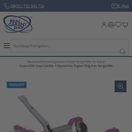
0800 / 732 542 726
E-Mail
Startseite
Werkstattorganisation
Gojak: Rangierhilfen für Autos
Gojak 6200, Gojak GJ6313L: Fußpedal links, Traglast 715 kg Auto-Rangierhilfe
HIGHLIGHT