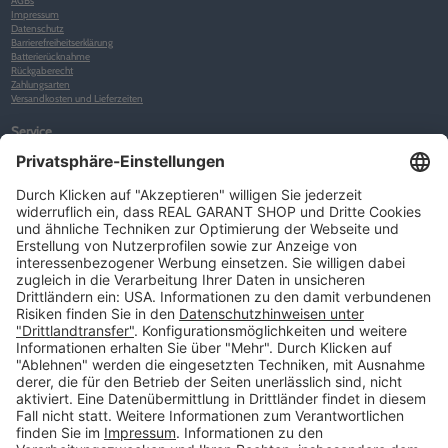
AGBs
Impressum
Datenschutz
Barrierefreiheitserklärung
Batterierücknahme
Rückgaberecht
Zahlungsarten
Versandkosten und Lieferzeiten
Service
Kunden-Konto
Warenkorb
Merkliste
Neues Kunden-Konto anlegen
Newsletter
Kontakt
FAQs
Über uns
Kategorien
Betriebsorganisation (52)
Schlüsselorganisation (140)
Reifenorganisation (35)
Werkstattorganisation (166)
Preisauszeichnung und Preisdisplays (35)
Formulare KFZ und Werkstatt (34)
Kennzeichenhalter (49)
KFZ-Verkauf und KFZ-Präsentation (19)
Aussenwerbung (47)
Prospektpräsentation, Infosysteme (29)
Werbeartikel und Give-Aways (212)
SALES OFF (14)