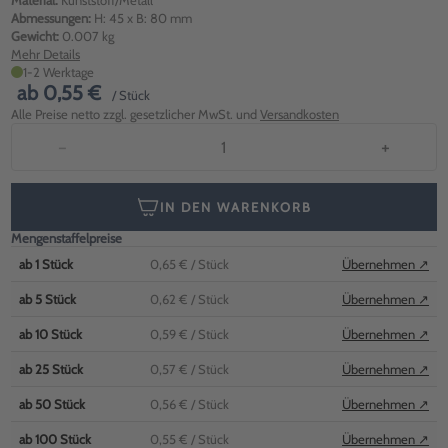
Material:
Kunststoff/Metall
Abmessungen:
H: 45 x B: 80 mm
Gewicht:
0.007 kg
Mehr Details
1-2 Werktage
ab
0,55 €
/ Stück
Alle Preise netto zzgl. gesetzlicher MwSt. und
Versandkosten
−
+
IN DEN WARENKORB
Mengenstaffelpreise
ab
1
Stück
0,65 €
/ Stück
Übernehmen ↗
ab
5
Stück
0,62 €
/ Stück
Übernehmen ↗
ab
10
Stück
0,59 €
/ Stück
Übernehmen ↗
ab
25
Stück
0,57 €
/ Stück
Übernehmen ↗
ab
50
Stück
0,56 €
/ Stück
Übernehmen ↗
ab
100
Stück
0,55 €
/ Stück
Übernehmen ↗