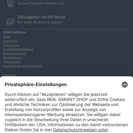
Unsere Experten beraten Sie
Zahlungsarten mit 2% Skonto
Bei jeder Bestellung sparen
Informationen
AGBs
Impressum
Datenschutz
Barrierefreiheitserklärung
Batterierücknahme
Rückgaberecht
Zahlungsarten
Versandkosten und Lieferzeiten
Service
Kunden-Konto
Warenkorb
Merkliste
Neues Kunden-Konto anlegen
Newsletter
Kontakt
FAQs
Über uns
Kategorien
Betriebsorganisation (52)
Schlüsselorganisation (140)
Reifenorganisation (35)