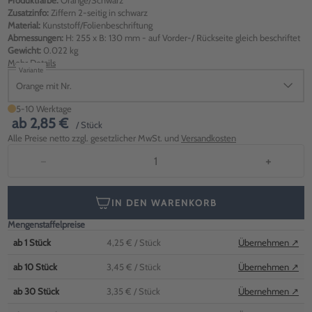
Produktfarbe:
Orange/Schwarz
Zusatzinfo:
Ziffern 2-seitig in schwarz
Material:
Kunststoff/Folienbeschriftung
Abmessungen:
H: 255 x B: 130 mm - auf Vorder-/ Rückseite gleich beschriftet
Gewicht:
0.022 kg
Mehr Details
Variante
Orange mit Nr.
5-10 Werktage
ab
2,85 €
/ Stück
Alle Preise netto zzgl. gesetzlicher MwSt. und
Versandkosten
−
+
IN DEN WARENKORB
Mengenstaffelpreise
ab
1
Stück
4,25 €
/ Stück
Übernehmen ↗
ab
10
Stück
3,45 €
/ Stück
Übernehmen ↗
ab
30
Stück
3,35 €
/ Stück
Übernehmen ↗