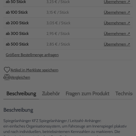
ab
50
Stück
3,25 €
/ Stück
Übernehmen ↗
ab
100
Stück
3,15 €
/ Stück
Übernehmen ↗
ab
200
Stück
3,05 €
/ Stück
Übernehmen ↗
ab
300
Stück
2,95 €
/ Stück
Übernehmen ↗
ab
500
Stück
2,85 €
/ Stück
Übernehmen ↗
Größere Bestellmenge anfragen
Artikel in Merkliste speichern
Vergleichen
Beschreibung
Zubehör
Fragen zum Produkt
Technisch
Beschreibung
Spiegelanhänger KFZ Spiegelanhänger / Leitzahl-Anhänger:
ein einfaches Organisationssystem, um Fahrzeuge am Innenspiegel plakativ
und nach individuellen, betriebsinternen Kennzahlen zu markieren. Die