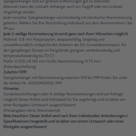
Spiegelanhänger sind auf größere Entfernungen gut zu erkennen.
Alternativ kann der Leitzahl-Anhänger auch am Türgriff oder am Lenkrad
eingehängt werden.
Jeder einzelne Spiegelanhänger wird beidseitig mit identischer Nummerierung
geliefert. Wählen Sie Ihre Beschriftung individuell aus dem Nummernkreis 1 bis
99 aus.
Jede 2-stellige Nummerierung ist somit ganz nach Ihren Wünschen möglich!
Material: 0,8 mm Polypropylen, strapazierfähig, langlebig und
umweltfreundlich: entspricht den Kriterien der EG-Umweltkommission. Für
den ganzjährigen Einsatz im Freigelände geeignet, wetterbeständig und
temperaturbeständig bis 70 C°!
Maße: H 255 x B 130 mm Größe Nummerierung: H 75 mm
(Folienbeschriftung)
Zubehör-TIPP:
Spiegelanhänger mit Nummerierung zwischen 100 bis 999 finden Sie unter
der Artikel-Nr. 4050090/100-999
Hinweise:
Sonderbeschriftungen oder 4-stellige Nummerierungen sind auf Anfrage
möglich! Dieser Artikel wird individuell für Sie angefertigt und ist daher von
einer Rückgabe / Umtausch ausgeschlossen!
(Preisangaben ohne Dekomaterial)
Bitte beachten: Dieser Artikel wird nach Ihren individuellen Anforderungen /
Spezifikationen hergestellt und ist daher von einem Umtausch oder einer
Rückgabe ausgeschlossen!