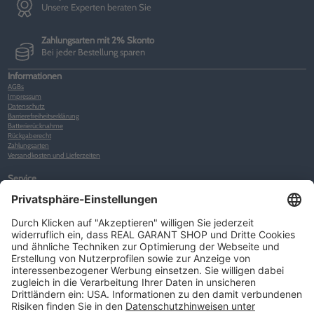
Unsere Experten beraten Sie
Zahlungsarten mit 2% Skonto
Bei jeder Bestellung sparen
Informationen
AGBs
Impressum
Datenschutz
Barrierefreiheitserklärung
Batterierücknahme
Rückgaberecht
Zahlungsarten
Versandkosten und Lieferzeiten
Service
Kunden-Konto
Warenkorb
Merkliste
Neues Kunden-Konto anlegen
Newsletter
Kontakt
FAQs
Über uns
Kategorien
Betriebsorganisation (52)
Schlüsselorganisation (140)
Reifenorganisation (35)