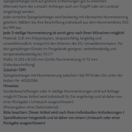
Spiegelanhänger sind auf größere Entfernungen gut zu erkennen.
Alternativ kann der Leitzahl-Anhänger auch am Türgriff oder am Lenkrad
eingehängt werden.
Jeder einzelne Spiegelanhänger wird beidseitig mit identischer Nummerierung
geliefert. Wählen Sie Ihre Beschriftung individuell aus dem Nummernkreis 100
bis 999 aus.
Jede 3-stellige Nummerierung ist somit ganz nach Ihren Wünschen möglich!
Material: 0,8 mm Polypropylen, strapazierfähig, langlebig und
umweltfreundlich: entspricht den Kriterien der EG-Umweltkommission. Für
den ganzjährigen Einsatz im Freigelände geeignet, wetterbeständig und
temperaturbeständig bis 70 C°!
Maße: H 255 x B 130 mm Größe Nummerierung: H 75 mm
(Folienbeschriftung)
Zubehör-TIPP:
Spiegelanhänger mit Nummerierung zwischen 1 bis 99 finden Sie unter der
Artikel-Nr. 4050086
Hinweise:
Sonderbeschriftungen oder 4-stellige Nummerierungen sind auf Anfrage
möglich! Dieser Artikel wird individuell für Sie angefertigt und ist daher von
einer Rückgabe / Umtausch ausgeschlossen!
(Preisangaben ohne Dekomaterial)
Bitte beachten: Dieser Artikel wird nach Ihren individuellen Anforderungen /
Spezifikationen hergestellt und ist daher von einem Umtausch oder einer
Rückgabe ausgeschlossen!