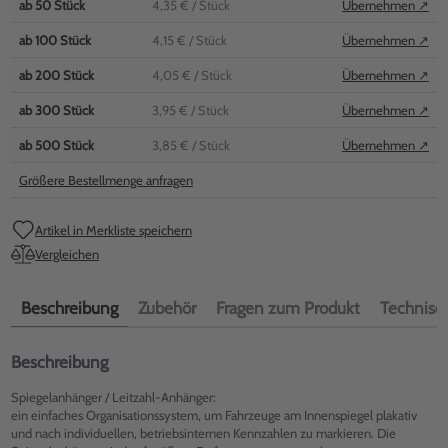
ab
50
Stück
4,35 €
/ Stück
Übernehmen ↗
ab
100
Stück
4,15 €
/ Stück
Übernehmen ↗
ab
200
Stück
4,05 €
/ Stück
Übernehmen ↗
ab
300
Stück
3,95 €
/ Stück
Übernehmen ↗
ab
500
Stück
3,85 €
/ Stück
Übernehmen ↗
Größere Bestellmenge anfragen
Artikel in Merkliste speichern
Vergleichen
Beschreibung
Zubehör
Fragen zum Produkt
Technisch
Beschreibung
Spiegelanhänger / Leitzahl-Anhänger:
ein einfaches Organisationssystem, um Fahrzeuge am Innenspiegel plakativ
und nach individuellen, betriebsinternen Kennzahlen zu markieren. Die