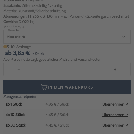
Produktfarbe:
Blau/Weiß
Zusatzinfo:
Ziffern 3-stellig / 2-seitig
Material:
Kunststoff/Folienbeschriftung
Abmessungen:
H: 255 x B: 130 mm - auf Vorder-/ Rückseite gleich beschriftet
Gewicht:
0.022 kg
Mehr Details
Variante
Blau mit Nr.
5-10 Werktage
ab
3,85 €
/ Stück
Alle Preise netto zzgl. gesetzlicher MwSt. und
Versandkosten
−
+
IN DEN WARENKORB
Mengenstaffelpreise
ab
1
Stück
4,95 €
/ Stück
Übernehmen ↗
ab
10
Stück
4,65 €
/ Stück
Übernehmen ↗
ab
30
Stück
4,45 €
/ Stück
Übernehmen ↗