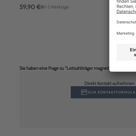
Mengenst
59,90 €
ab 16,9
1-2 Werktage
Sie haben eine Frage zu "Leitzahlträger magnetisch, Nr. 1-9
Direkt Kontakt aufnehmen
ZUM KONTAKTFORMULA