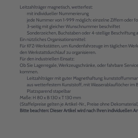
Leitzahlträger magnetisch, wetterfest:
mit individueller Nummerierung
jede Nummer von 1-999 möglich: einzelne Ziffern oder 
3-seitig mit gleicher Wunschnummer beschriftet
Sonderzeichen, Buchstaben oder 4-stellige Beschriftung 
Ein nützliches Organisationsmittel:
Für KFZ-Werkstätten, um Kundenfahrzeuge im täglichen Werks
den Werkstattdurchlauf zu organisieren.
Für den industriellen Einsatz:
Ob Sie Lagerregale, Werkzeugschränke, oder fahrbare Servic
kommen.
Leitzahlträger mit guter Magnethaftung: kunststoffumman
aus wetterfestem Kunststoff, mit Wasserablauflöcher im
Platzsparend stapelbar
Maße: H 80 x B 130 x T 130 mm
(Staffelpreise gelten je Artikel-Nr., Preise ohne Dekomaterial
Bitte beachten: Dieser Artikel wird nach Ihren individuellen