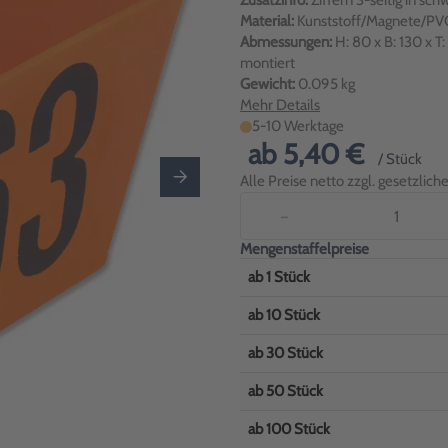
Zusatzinfo:
Ziffern 3-seitig in sch
Material:
Kunststoff/Magnete/PVC
Abmessungen:
H: 80 x B: 130 x 
montiert
Gewicht:
0.095 kg
Mehr Details
5-10 Werktage
ab
5,40 €
/ Stück
Alle Preise netto zzgl. gesetzlic
−
Mengenstaffelpreise
ab
1
Stück
ab
10
Stück
ab
30
Stück
ab
50
Stück
ab
100
Stück