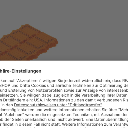
nhänger Autotag 1: 100 Anhänger
mit Stahlringen Orange
: 1572009