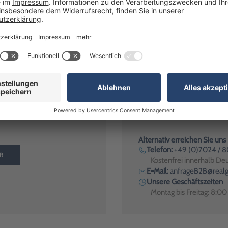
affelpreis verfügbar
0 €
1-2 Werktage
99 nach Wunsch 3-seitig nummeriert"? Wir haben die Antwort!
Alternativ erreichen Sie uns
Telefon:
+49 (0)7024 / 
R
Kostenfrei innerhalb De
E-Mail:
anfrageB2B@realg
Unsere Geschäftszeiten
Montag bis Freitag: 8:0