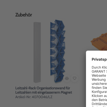
Zubehör
Leitzahl-Rack Organisationswand für
Schlüssela
Leitzahlen mit eingelassenem Magnet
Artikel-Nr: 4070046/LZ
Artikel-Nr