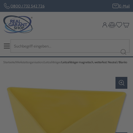
0800 / 732 542 726
E-Mail
Startseite
Werkstattorganisation
Leitzahlträger
Leitzahlträger magnetisch, wetterfest: Neutral / Blanko