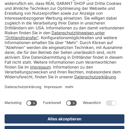
Newsletter
Kontakt
FAQs
Über uns
Kategorien
Betriebsorganisation (52)
Schlüsselorganisation (140)
Reifenorganisation (35)
Werkstattorganisation (166)
Preisauszeichnung und Preisdisplays (35)
Formulare KFZ und Werkstatt (34)
Kennzeichenhalter (49)
KFZ-Verkauf und KFZ-Präsentation (19)
Aussenwerbung (47)
Prospektpräsentation, Infosysteme (29)
Werbeartikel und Give-Aways (212)
SALES OFF (14)
Ausgezeichnet