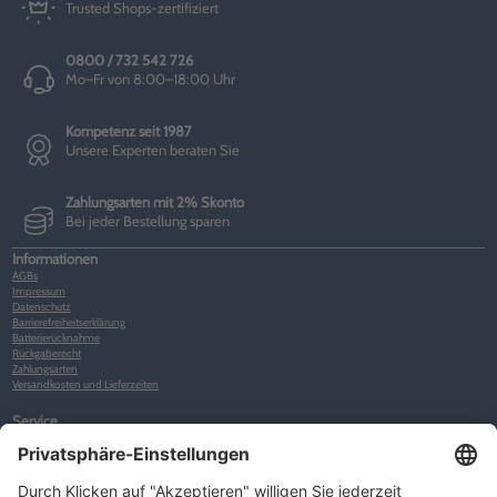
Trusted Shops-zertifiziert
0800 / 732 542 726
Mo–Fr von 8:00–18:00 Uhr
Kompetenz seit 1987
Unsere Experten beraten Sie
Zahlungsarten mit 2% Skonto
Bei jeder Bestellung sparen
Informationen
AGBs
Impressum
Datenschutz
Barrierefreiheitserklärung
Batterierücknahme
Rückgaberecht
Zahlungsarten
Versandkosten und Lieferzeiten
Service
Kunden-Konto
Warenkorb
Merkliste
Neues Kunden-Konto anlegen