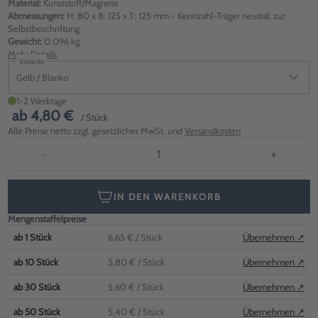
Material:
Kunststoff/Magnete
Abmessungen:
H: 80 x B: 125 x T: 125 mm - Kennzahl-Träger neutral: zur
Selbstbeschriftung
Gewicht:
0.096 kg
Mehr Details
Variante
Gelb / Blanko
1-2 Werktage
ab
4,80 €
/ Stück
Alle Preise netto zzgl. gesetzlicher MwSt. und
Versandkosten
−
+
IN DEN WARENKORB
Mengenstaffelpreise
ab
1
Stück
6,65 €
/ Stück
Übernehmen ↗
ab
10
Stück
5,80 €
/ Stück
Übernehmen ↗
ab
30
Stück
5,60 €
/ Stück
Übernehmen ↗
ab
50
Stück
5,40 €
/ Stück
Übernehmen ↗