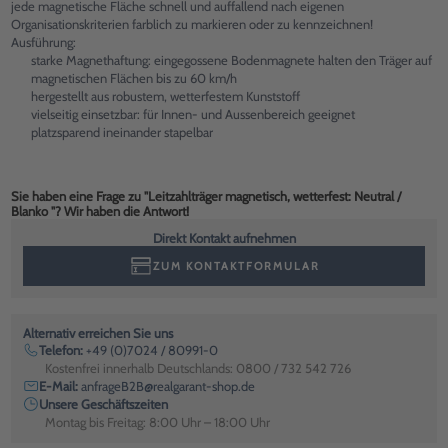
jede magnetische Fläche schnell und auffallend nach eigenen
Organisationskriterien farblich zu markieren oder zu kennzeichnen!
Ausführung:
starke Magnethaftung: eingegossene Bodenmagnete halten den Träger auf
magnetischen Flächen bis zu 60 km/h
hergestellt aus robustem, wetterfestem Kunststoff
vielseitig einsetzbar: für Innen- und Aussenbereich geeignet
platzsparend ineinander stapelbar
Sie haben eine Frage zu "Leitzahlträger magnetisch, wetterfest: Neutral /
Blanko "? Wir haben die Antwort!
Direkt Kontakt aufnehmen
ZUM KONTAKTFORMULAR
Alternativ erreichen Sie uns
Telefon:
+49 (0)7024 / 80991-0
Kostenfrei innerhalb Deutschlands: 0800 / 732 542 726
E-Mail:
anfrageB2B@realgarant-shop.de
Unsere Geschäftszeiten
Montag bis Freitag: 8:00 Uhr – 18:00 Uhr