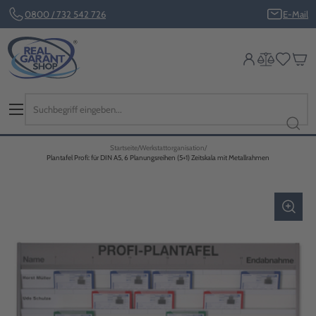
0800 / 732 542 726
E-Mail
Startseite
Werkstattorganisation
Plantafel Profi: für DIN A5, 6 Planungsreihen (5+1) Zeitskala mit Metallrahmen