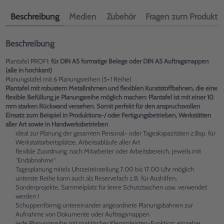
Beschreibung
Medien
Zubehör
Fragen zum Produkt
Beschreibung
Plantafel PROFI:
für DIN A5 formatige Belege oder DIN A5 Auftragsmappen
(alle in hochkant)
Planungstafel mit 6 Planungsreihen (5+1 Reihe)
Plantafel mit robustem Metallrahmen und flexiblen Kunststoffbahnen, die eine
flexible Befüllung je Planungsreihe möglich machen: Plantafel ist mit einer 10
mm starken Rückwand versehen. Somit perfekt für den anspruchsvollen
Einsatz zum Beispiel in Produktions-/ oder Fertigungsbetrieben, Werkstätten
aller Art sowie in Handwerksbetrieben
ideal zur Planung der gesamten Personal- oder Tageskapazitäten z.Bsp. für
Werkstattarbeitsplätze, Arbeitsabläufe aller Art
flexible Zuordnung: nach Mitarbeiter oder Arbeitsbereich, jeweils mit
"Endabnahme"
Tagesplanung mitels Uhrzeiteinteilung 7.00 bis 17.00 Uhr möglich
unterste Reihe kann auch als Reservefach z.B. für Aushilfen,
Sonderprojekte, Sammelplatz für leere Schutztaschen usw. verwendet
werden !
Schuppenförmig untereinander angeordnete Planungsbahnen zur
Aufnahme von Dokumente oder Auftragsmappen
jede Planungsreihe mit praktischer Klemmleisten-Funktion: einzelne