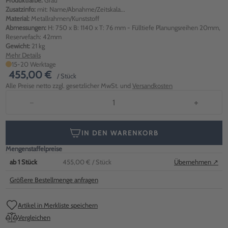
Produktfarbe:
Grau
Zusatzinfo:
mit: Name/Abnahme/Zeitskala...
Material:
Metallrahmen/Kunststoff
Abmessungen:
H: 750 x B: 1140 x T: 76 mm - Fülltiefe Planungsreihen 20mm,
Reservefach: 42mm
Gewicht:
21 kg
Mehr Details
15-20 Werktage
455,00 €
/ Stück
Alle Preise netto zzgl. gesetzlicher MwSt. und
Versandkosten
−
+
IN DEN WARENKORB
Mengenstaffelpreise
ab
1
Stück
455,00 €
/ Stück
Übernehmen ↗
Größere Bestellmenge anfragen
Artikel in Merkliste speichern
Vergleichen