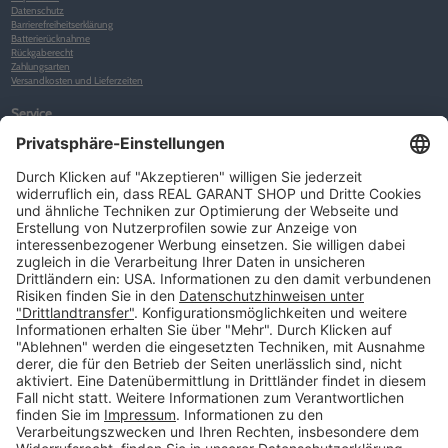
Datenschutz
Barrierefreiheitserklärung
Batterierücknahme
Rückgaberecht
Zahlungsarten
Versandkosten und Lieferzeiten
Service
Kunden-Konto
Warenkorb
Merkliste
Neues Kunden-Konto anlegen
Newsletter
Kontakt
FAQs
Über uns
Kategorien
Betriebsorganisation (52)
Schlüsselorganisation (140)
Reifenorganisation (35)
Werkstattorganisation (166)
Preisauszeichnung und Preisdisplays (35)
Formulare KFZ und Werkstatt (34)
Kennzeichenhalter (49)
KFZ-Verkauf und KFZ-Präsentation (19)
Aussenwerbung (47)
Prospektpräsentation, Infosysteme (29)
Werbeartikel und Give-Aways (212)
SALES OFF (14)