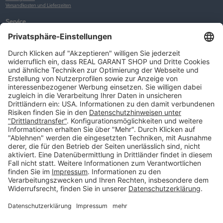
Versandkosten und Lieferzeiten
Service
Kunden-Konto
Warenkorb
Merkliste
Neues Kunden-Konto anlegen
Newsletter
Kontakt
FAQs
Über uns
Kategorien
Betriebsorganisation (52)
Schlüsselorganisation (140)
Reifenorganisation (35)
Werkstattorganisation (166)
Preisauszeichnung und Preisdisplays (35)
Formulare KFZ und Werkstatt (34)
Kennzeichenhalter (49)
KFZ-Verkauf und KFZ-Präsentation (19)
Aussenwerbung (47)
Prospektpräsentation, Infosysteme (29)
Werbeartikel und Give-Aways (212)
SALES OFF (14)
Ausgezeichnet