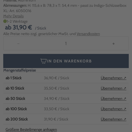
Material:
Aluminium
Abmessungen:
H: 115,6 x B: 78,3 x T: 54,4 mm - passt zu Indigo-Schlüsselbox
XL: Art. 6050016
Mehr Details
1-2 Werktage
ab
31,90 €
/ Stück
Alle Preise netto zzgl. gesetzlicher MwSt. und
Versandkosten
−
+
IN DEN WARENKORB
Mengenstaffelpreise
ab
1
Stück
36,90 €
/ Stück
Übernehmen ↗
ab
10
Stück
35,50 €
/ Stück
Übernehmen ↗
ab
50
Stück
34,90 €
/ Stück
Übernehmen ↗
ab
100
Stück
33,50 €
/ Stück
Übernehmen ↗
ab
200
Stück
31,90 €
/ Stück
Übernehmen ↗
Größere Bestellmenge anfragen