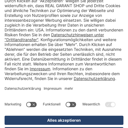
Newsletter
Kontakt
FAQs
Über uns
Kategorien
Betriebsorganisation (52)
Schlüsselorganisation (140)
Reifenorganisation (35)
Werkstattorganisation (166)
Preisauszeichnung und Preisdisplays (35)
Formulare KFZ und Werkstatt (34)
Kennzeichenhalter (49)
KFZ-Verkauf und KFZ-Präsentation (19)
Aussenwerbung (47)
Prospektpräsentation, Infosysteme (29)
Werbeartikel und Give-Aways (212)
SALES OFF (14)
Ausgezeichnet