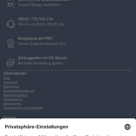
Trusted Shops-zertifiziert
0800 / 732 542 726
Mo–Fr von 8:00–18:00 Uhr
Kompetenz seit 1987
Unsere Experten beraten Sie
Zahlungsarten mit 2% Skonto
Bei jeder Bestellung sparen
Informationen
AGBs
Impressum
Datenschutz
Barrierefreiheitserklärung
Batterierücknahme
Rückgaberecht
Zahlungsarten
Versandkosten und Lieferzeiten
Service
Kunden-Konto
Warenkorb
Merkliste
Neues Kunden-Konto anlegen